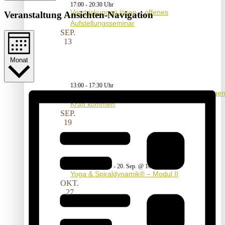
17:00
-
20:30
Verstrickungen lösen – offenes
Veranstaltung Ansichten-Navigation
Aufstellungsseminar
SEP.
13
Monat
13:00
-
17:30
Aufstellungsseminar – Mit dem Vater in die eige
Kraft kommen
SEP.
19
19. Sep. @ 09:00
-
20. Sep. @ 16:00
Yoga & Spiraldynamik® – Modul II
OKT.
27