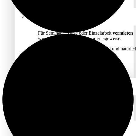
Alle Anbieter*innen
Kernteam
BESONDERE RÄUME
Für Seminare, Kurse oder Einzelarbeit
vermieten
wir unsere Räume stunden- oder tageweise.
Mit Elbnähe für die Pausen, viel Licht und natürlic
wohliger Atmosphäre!
KONTAKT
Unsere Räume
EINZELANGEBOTE
KÖRPERARBEIT
Berührungen
Feldenkrais Einzelarbeit
Osteopathie
Pantarei
Thai Yoga Massage
Yoga & Spiraldynamik®
PSYCHOTHERAPIE