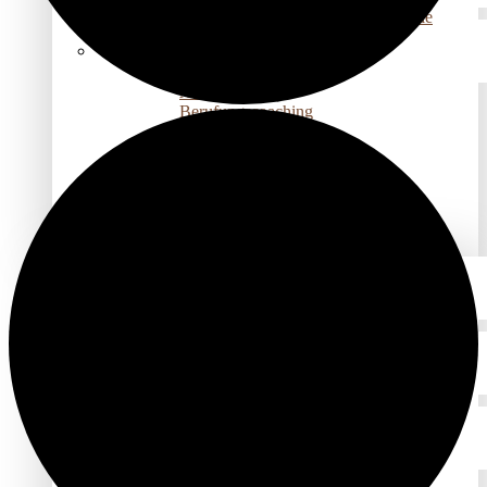
NARM Entwicklungstraumatherapie
Somatic Experiencing
COACHING ETC.
Aufstellungen
Berufungscoaching
Elterncoaching
Inneres Kind
NEO Emotional Release
Paarberatung
Systemisches Coaching
Systemische Körperarbeit
GRUPPENANGEBOTE
KÖRPERPRAXIS
Feldenkrais
Yoga
BEZIEHUNGSRÄUME
Liebe für mein inneres Kind
Verbindung (er)leben
SPIRITUALITÄT & ACHTSAMKEIT
Inner Science Praxisgruppe