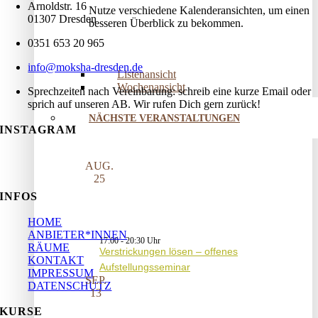
Arnoldstr. 16
Nutze verschiedene Kalenderansichten, um einen
01307 Dresden
besseren Überblick zu bekommen.
0351 653 20 965
info@moksha-dresden.de
Listenansicht
Wochenansicht
Sprechzeiten nach Vereinbarung: schreib eine kurze Email oder
sprich auf unseren AB. Wir rufen Dich gern zurück!
NÄCHSTE VERANSTALTUNGEN
INSTAGRAM
AUG.
25
INFOS
HOME
ANBIETER*INNEN
17:00
-
20:30
RÄUME
Verstrickungen lösen – offenes
KONTAKT
Aufstellungsseminar
IMPRESSUM
SEP.
DATENSCHUTZ
13
KURSE