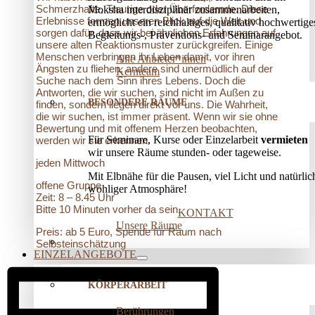
Schmerzhafte, Traurige oder Überfordernde. Diese
Moksha interdisziplinär zusammenarbeiten,
Erlebnisse formen unseren Blick auf die Welt und
ermöglicht ein reichhaltiges, qualitativ hochwertige
sorgen dafür, dass wir bei ähnlichen Erfahrungen auf
Begleitungs-, Präventions­- und Seminarangebot.
unsere alten Reaktionsmuster zurückgreifen. Einige
Menschen verbringen ihr Leben damit, vor ihren
Alle Anbieter*innen
Ängsten zu fliehen, andere sind unermüdlich auf der
Kernteam
Suche nach dem Sinn ihres Lebens. Doch die
Antworten, die wir suchen, sind nicht im Außen zu
BESONDERE RÄUME
finden, sondern liegen direkt vor uns. Die Wahrheit,
die wir suchen, ist immer präsent. Wenn wir sie ohne
Bewertung und mit offenem Herzen beobachten,
Für Seminare, Kurse oder Einzelarbeit
vermieten
werden wir sie erkennen.
wir unsere Räume stunden- oder tageweise.
jeden Mittwoch
Mit Elbnähe für die Pausen, viel Licht und natürlic
offene Gruppe
wohliger Atmosphäre!
Zeit: 8 – 8.45 Uhr
Bitte 10 Minuten vorher da sein.
KONTAKT
Unsere Räume
Preis: ab 5 Euro, Spende für Raum nach
Selbsteinschätzung
EINZELANGEBOTE
KÖRPERARBEIT
Berührungen