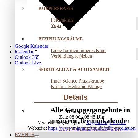
KÖRPERPRAXIS
Feldenkrais
Yoga
BEZIEHUNGSRÄUME
Google Kalender
Liebe für mein inneres Kind
iCalendar
Verbindung (er)leben
Outlook 365
Outlook Live
SPIRITUALITÄT & ACHTSAMKEIT
Inner Science Praxisgruppe
Kirtan – Heilsame Klänge
Details
Alle Gruppenangebote in
Datum:
25. Juli
Zeit:
08:00 - 08:45
unserem Terminkalender
Veranstaltungskategorie:
Regelmäßige Events
Webseite:
https://www.minjun-zhou.de/stille-meditation
ZUM WOCHENKALENDER
EVENTS