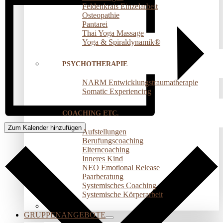
Feldenkrais Einzelarbeit
Osteopathie
Pantarei
Thai Yoga Massage
Yoga & Spiraldynamik®
PSYCHOTHERAPIE
NARM Entwicklungstraumatherapie
Somatic Experiencing
COACHING ETC.
Zum Kalender hinzufügen
Aufstellungen
Berufungscoaching
Elterncoaching
Inneres Kind
NEO Emotional Release
Paarberatung
Systemisches Coaching
Systemische Körperarbeit
GRUPPENANGEBOTE