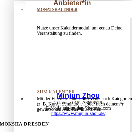
Anbieter*in
MONATSKALENDER
Nutze unser Kalendermodul, um genau Deine
Veranstaltung zu finden.
ZUM KALENDER
Minjun Zhou
Mit der Filterbar kannst du Events nach Kategorien
Telefon
0152-36656576
(z. B. Kurse, Seminare…) oder nach deinem*r
E-Mail
minjun.dan@hotmail.com
gewünschten Anbieter*in sortieren.
https://www.minjun-zhou.de/
MOKSHA DRESDEN