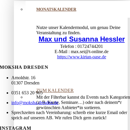
MONATSKALENDER
Nutze unser Kalendermodul, um genau Deine
Veranstaltung zu finden.
Max und Susanna Hessler
Telefon
01724744201
E-Mail
max.sei@t-online.de
https://www.kirtan-oase.de
MOKSHA DRESDEN
Arnoldstr. 16
01307 Dresden
ZUM KALENDER
0351 653 20 965
Mit der Filterbar kannst du Events nach Kategorien
(z. B. Kurse, Seminare…) oder nach deinem*r
info@moksha-dresden.de
gewünschten Anbieter*in sortieren.
Sprechzeiten nach Vereinbarung: schreib eine kurze Email oder
sprich auf unseren AB. Wir rufen Dich gern zurück!
INSTAGRAM