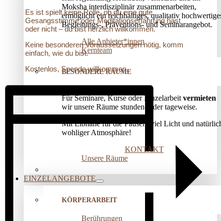
Moksha interdisziplinär zusammenarbeiten,
Es ist spielt keine Rolle, ob du eine gute
ermöglicht ein reichhaltiges, qualitativ hochwertige
Gesangsstimme oder Meditationserfahrung hast
Begleitungs-, Präventions­- und Seminarangebot.
oder nicht – du bist herzlich willkommen.
Alle Anbieter*innen
Keine besonderen Voraussetzungen nötig, komm
Kernteam
einfach, wie du bist.
Kostenlos, Spende willkommen.
BESONDERE RÄUME
Für Seminare, Kurse oder Einzelarbeit
vermieten
wir unsere Räume stunden- oder tageweise.
Mit Elbnähe für die Pausen, viel Licht und natürlic
wohliger Atmosphäre!
KONTAKT
Unsere Räume
EINZELANGEBOTE
KÖRPERARBEIT
Berührungen