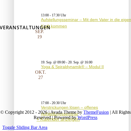
13:00
-
17:30
Aufstellungsseminar – Mit dem Vater in die eige
Kraft kommen
VERANSTALTUNGEN
SEP.
19
19. Sep. @ 09:00
-
20. Sep. @ 16:00
Yoga & Spiraldynamik® – Modul II
OKT.
27
17:00
-
20:30
Verstrickungen lösen – offenes
© Copyright 2012 - 2026 | Avada Theme by
ThemeFusion
| All Rights
Aufstellungsseminar
Reserved | Powered by
WordPress
Kalender anzeigen
Toggle Sliding Bar Area