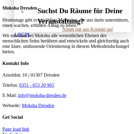
Moksha Dresden
Suchst Du Räume für Deine
Heutzutage gibt es unzählige Methoden, die uns darin unterstützen,
Veranstaltung?
einen wachen, erfüllten Alltag zu leben.
Nimm mit uns Kontakt auf
LOGIN
Wir möchten bei Moksha alle wesent­lichen Ebenen des
menschlichen Seins berühren und entwickeln und gleichzeitig auch
eine klare, umfassende Orientierung in diesem Methodendschungel
bieten.
Kontakt Info
Arnoldstr. 16 | 01307 Dresden
Telefon:
0351 - 653 20 965
E-Mail:
info@moksha-dresden.de
Webseite:
Moksha Dresden
Get Social
Page load link