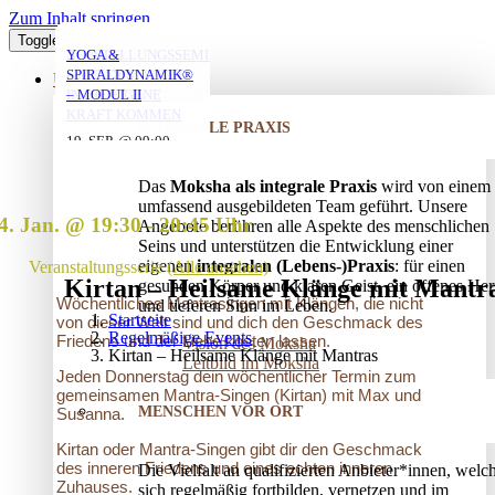
Zum Inhalt springen
Toggle Navigation
YOGA MIT DANIEL
YOGA MIT DANIEL
YOGA MIT DANIEL
VERSTRICKUNGEN
AUFSTELLUNGSSEMINAR
YOGA &
LÖSEN – OFFENES
– MIT DEM VATER
SPIRALDYNAMIK®
ÜBER UNS
AUFSTELLUNGSSEMINAR
IN DIE EIGENE
– MODUL II
10. AUG. @ 18:00
10. AUG. @ 20:00
11. AUG. @ 18:00
-
-
-
KRAFT KOMMEN
INTEGRALE PRAXIS
19:30
21:30
19:30
25. AUG. @ 17:00
19. SEP. @ 09:00
-
-
13. SEP. @ 13:00
-
20:30
20. SEP. @ 16:00
Das
Moksha als integrale Praxis
wird von einem
17:30
umfassend ausgebildeten Team geführt. Unsere
4. Jan. @ 19:30
-
20:45
Angebote berühren alle Aspekte des menschlichen
Seins und unterstützen die Entwicklung einer
eigenen
integralen (Lebens-)Praxis
: für einen
Veranstaltungsserie
(Alle ansehen)
Kirtan – Heilsame Klänge mit Mantr
gesunden Körper und klaren Geist, ein offenes Her
Wöchentliches Mantrasingen mit Klängen, die nicht
und tieferen Sinn im Leben.
Startseite
von dieser Welt sind und dich den Geschmack des
Regelmäßige Events
Friedens und der Liebe kosten lassen.
Vision des Moksha
Kirtan – Heilsame Klänge mit Mantras
Leitbild im Moksha
Jeden Donnerstag dein wöchentlicher Termin zum
gemeinsamen Mantra-Singen (Kirtan) mit Max und
MENSCHEN VOR ORT
Susanna.
Kirtan oder Mantra-Singen gibt dir den Geschmack
des inneren Friedens und eines echten inneren
Die Vielfalt an qualifizierten Anbieter*innen, welc
Zuhauses.
sich regelmäßig fortbilden, vernetzen und im