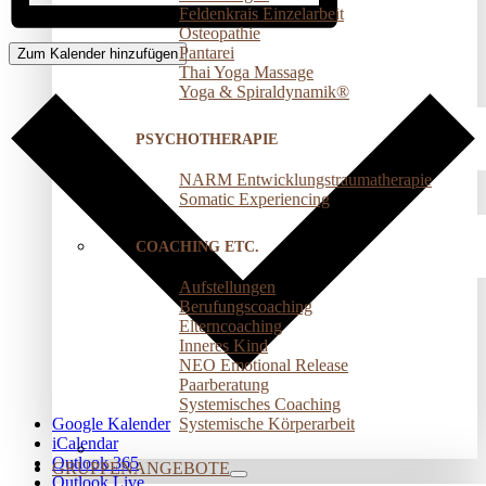
Feldenkrais Einzelarbeit
Osteopathie
Pantarei
Zum Kalender hinzufügen
Thai Yoga Massage
Yoga & Spiraldynamik®
PSYCHOTHERAPIE
NARM Entwicklungstraumatherapie
Somatic Experiencing
COACHING ETC.
Aufstellungen
Berufungscoaching
Elterncoaching
Inneres Kind
NEO Emotional Release
Paarberatung
Systemisches Coaching
Systemische Körperarbeit
Google Kalender
iCalendar
Outlook 365
GRUPPENANGEBOTE
Outlook Live