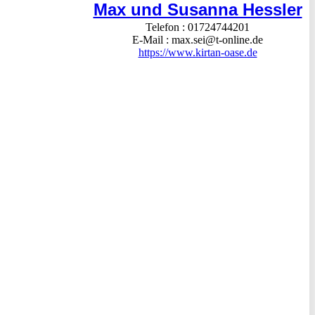
Max und Susanna Hessler
Telefon
01724744201
E-Mail
max.sei@t-online.de
https://www.kirtan-oase.de