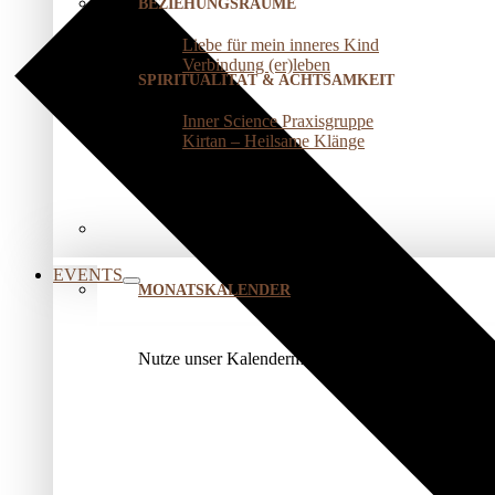
BEZIEHUNGSRÄUME
Liebe für mein inneres Kind
Verbindung (er)leben
SPIRITUALITÄT & ACHTSAMKEIT
Inner Science Praxisgruppe
Kirtan – Heilsame Klänge
EVENTS
MONATSKALENDER
Nutze unser Kalendermodul, um genau Deine Veran