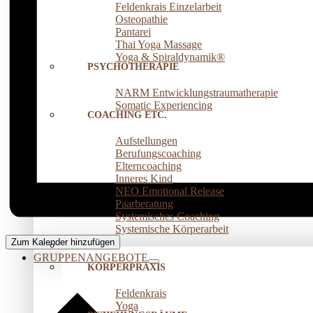
Feldenkrais Einzelarbeit
Osteopathie
Pantarei
Thai Yoga Massage
Yoga & Spiraldynamik®
PSYCHOTHERAPIE
NARM Entwicklungstraumatherapie
Somatic Experiencing
COACHING ETC.
Aufstellungen
Berufungscoaching
Elterncoaching
Inneres Kind
NEO Emotional Release
Paarberatung
Systemisches Coaching
Systemische Körperarbeit
Zum Kalender hinzufügen
GRUPPENANGEBOTE
KÖRPERPRAXIS
Feldenkrais
Yoga