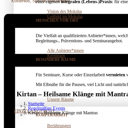
Kostenlos, Spende willkommen.
einer eigenen
integralen (Lebens-)Praxis
: für ei
Vision des Moksha
Leitbild im Moksha
MENSCHEN VOR ORT
Die Vielfalt an qualifizierten Anbieter*innen, welc
Begleitungs-, Präventions­- und Seminarangebot.
Alle Anbieter*innen
Kernteam
BESONDERE RÄUME
Für Seminare, Kurse oder Einzelarbeit
vermieten
w
Mit Elbnähe für die Pausen, viel Licht und natürl
Kirtan – Heilsame Klänge mit Mantr
Unsere Räume
Startseite
Regelmäßige Events
EINZELANGEBOTE
Kirtan – Heilsame Klänge mit Mantras
KÖRPERARBEIT
Berührungen