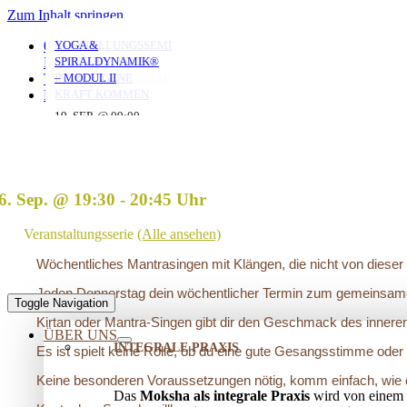
Zum Inhalt springen
YOGA MIT DANIEL
YOGA MIT DANIEL
YOGA MIT DANIEL
VERSTRICKUNGEN
AUFSTELLUNGSSEMINAR
YOGA &
0351 653 20 965
LÖSEN – OFFENES
– MIT DEM VATER
SPIRALDYNAMIK®
KONTAKT
AUFSTELLUNGSSEMINAR
IN DIE EIGENE
– MODUL II
TERMINE
10. AUG. @ 18:00
10. AUG. @ 20:00
11. AUG. @ 18:00
-
-
-
KRAFT KOMMEN
LOGIN
19:30
21:30
19:30
25. AUG. @ 17:00
19. SEP. @ 09:00
-
-
13. SEP. @ 13:00
-
20:30
20. SEP. @ 16:00
17:30
6. Sep. @ 19:30
-
20:45
Veranstaltungsserie
(Alle ansehen)
Wöchentliches Mantrasingen mit Klängen, die nicht von diese
Jeden Donnerstag dein wöchentlicher Termin zum gemeinsame
Toggle Navigation
Kirtan oder Mantra-Singen gibt dir den Geschmack des innere
ÜBER UNS
INTEGRALE PRAXIS
Es ist spielt keine Rolle, ob du eine gute Gesangsstimme oder 
Keine besonderen Voraussetzungen nötig, komm einfach, wie d
Das
Moksha als integrale Praxis
wird von einem 