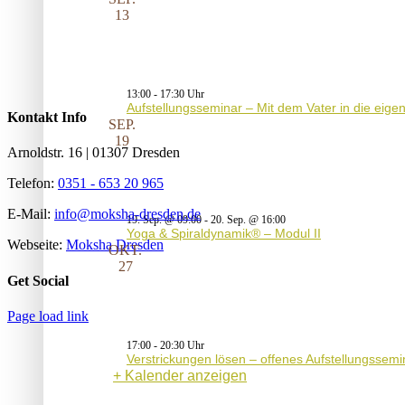
13
13:00
-
17:30
Aufstellungsseminar – Mit dem Vater in die eig
Kontakt Info
SEP.
19
Arnoldstr. 16 | 01307 Dresden
Telefon:
0351 - 653 20 965
E-Mail:
info@moksha-dresden.de
19. Sep. @ 09:00
-
20. Sep. @ 16:00
Yoga & Spiraldynamik® – Modul II
Webseite:
Moksha Dresden
OKT.
27
Get Social
Page load link
17:00
-
20:30
Verstrickungen lösen – offenes Aufstellungssemi
Kalender anzeigen