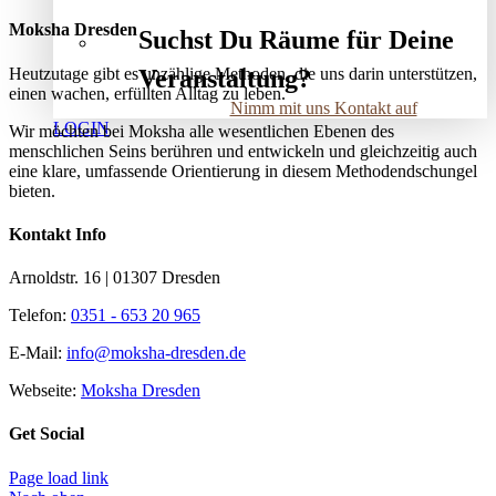
Moksha Dresden
Suchst Du Räume für Deine
Heutzutage gibt es unzählige Methoden, die uns darin unterstützen,
Veranstaltung?
einen wachen, erfüllten Alltag zu leben.
Nimm mit uns Kontakt auf
LOGIN
Wir möchten bei Moksha alle wesent­lichen Ebenen des
menschlichen Seins berühren und entwickeln und gleichzeitig auch
eine klare, umfassende Orientierung in diesem Methodendschungel
bieten.
Kontakt Info
Arnoldstr. 16 | 01307 Dresden
Telefon:
0351 - 653 20 965
E-Mail:
info@moksha-dresden.de
Webseite:
Moksha Dresden
Get Social
Page load link