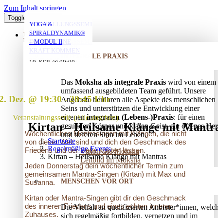
Zum Inhalt springen
Toggle Navigation
YOGA MIT DANIEL
YOGA MIT DANIEL
YOGA MIT DANIEL
VERSTRICKUNGEN
AUFSTELLUNGSSEMINAR
YOGA &
LÖSEN – OFFENES
– MIT DEM VATER
SPIRALDYNAMIK®
ÜBER UNS
AUFSTELLUNGSSEMINAR
IN DIE EIGENE
– MODUL II
10. AUG. @ 18:00
10. AUG. @ 20:00
11. AUG. @ 18:00
-
-
-
KRAFT KOMMEN
INTEGRALE PRAXIS
19:30
21:30
19:30
25. AUG. @ 17:00
19. SEP. @ 09:00
-
-
13. SEP. @ 13:00
-
20:30
20. SEP. @ 16:00
Das
Moksha als integrale Praxis
wird von einem
17:30
umfassend ausgebildeten Team geführt. Unsere
2. Dez. @ 19:30
-
20:45
Angebote berühren alle Aspekte des menschlichen
Seins und unterstützen die Entwicklung einer
eigenen
integralen (Lebens-)Praxis
: für einen
Veranstaltungsserie
(Alle ansehen)
Kirtan – Heilsame Klänge mit Mantr
gesunden Körper und klaren Geist, ein offenes Her
Wöchentliches Mantrasingen mit Klängen, die nicht
und tieferen Sinn im Leben.
Startseite
von dieser Welt sind und dich den Geschmack des
Regelmäßige Events
Friedens und der Liebe kosten lassen.
Vision des Moksha
Kirtan – Heilsame Klänge mit Mantras
Leitbild im Moksha
Jeden Donnerstag dein wöchentlicher Termin zum
gemeinsamen Mantra-Singen (Kirtan) mit Max und
MENSCHEN VOR ORT
Susanna.
Kirtan oder Mantra-Singen gibt dir den Geschmack
des inneren Friedens und eines echten inneren
Die Vielfalt an qualifizierten Anbieter*innen, welc
Zuhauses.
sich regelmäßig fortbilden, vernetzen und im