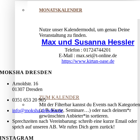
MONATSKALENDER
Nutze unser Kalendermodul, um genau Deine
Veranstaltung zu finden.
Max und Susanna Hessler
Telefon
01724744201
E-Mail
max.sei@t-online.de
https://www.kirtan-oase.de
MOKSHA DRESDEN
Arnoldstr. 16
01307 Dresden
ZUM KALENDER
0351 653 20 965
Mit der Filterbar kannst du Events nach Kategorien
(z. B. Kurse, Seminare…) oder nach deinem*r
info@moksha-dresden.de
gewünschten Anbieter*in sortieren.
Sprechzeiten nach Vereinbarung: schreib eine kurze Email oder
sprich auf unseren AB. Wir rufen Dich gern zurück!
INSTAGRAM