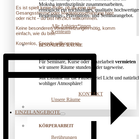
Moksha interdisziplinär zusammenarbeiten,
Es ist spielt keine Rolle, ob du eine gute
ermöglicht ein reichhaltiges, qualitativ hochwertige
Gesangsstimme oder Meditationserfahrung hast
Begleitungs-, Präventions­- und Seminarangebot.
oder nicht – du bist herzlich willkommen.
Alle Anbieter*innen
Keine besonderen Voraussetzungen nötig, komm
Kernteam
einfach, wie du bist.
Kostenlos, Spende willkommen.
BESONDERE RÄUME
Für Seminare, Kurse oder Einzelarbeit
vermieten
wir unsere Räume stunden- oder tageweise.
Mit Elbnähe für die Pausen, viel Licht und natürlic
wohliger Atmosphäre!
KONTAKT
Unsere Räume
EINZELANGEBOTE
KÖRPERARBEIT
Berührungen