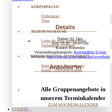
KÖRPERPRAXIS
Feldenkrais
Yoga
Details
BEZIEHUNGSRÄUME
Datum:
02. Dez.
Liebe für mein inneres Kind
Zeit:
19:30 - 20:45
Verbindung (er)leben
Kosten:
Kostenlos
Veranstaltungskategorie:
Regelmäßige Events
SPIRITUALITÄT & ACHTSAMKEIT
Webseite:
https://tinyurl.com/mantra-auf-eventbrite
Inner Science Praxisgruppe
Anbieter*in
Kirtan – Heilsame Klänge
Alle Gruppenangebote in
unserem Terminkalender
ZUM WOCHENKALENDER
EVENTS