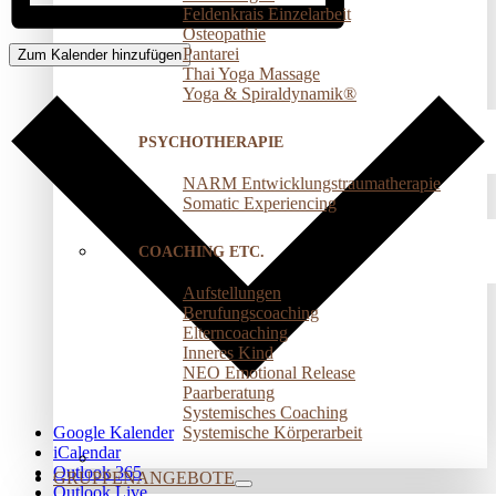
Feldenkrais Einzelarbeit
Osteopathie
Pantarei
Zum Kalender hinzufügen
Thai Yoga Massage
Yoga & Spiraldynamik®
PSYCHOTHERAPIE
NARM Entwicklungstraumatherapie
Somatic Experiencing
COACHING ETC.
Aufstellungen
Berufungscoaching
Elterncoaching
Inneres Kind
NEO Emotional Release
Paarberatung
Systemisches Coaching
Systemische Körperarbeit
Google Kalender
iCalendar
Outlook 365
GRUPPENANGEBOTE
Outlook Live