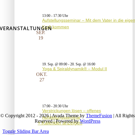
13:00
-
17:30
Aufstellungsseminar – Mit dem Vater in die eige
Kraft kommen
VERANSTALTUNGEN
SEP.
19
19. Sep. @ 09:00
-
20. Sep. @ 16:00
Yoga & Spiraldynamik® – Modul II
OKT.
27
17:00
-
20:30
Verstrickungen lösen – offenes
© Copyright 2012 - 2026 | Avada Theme by
ThemeFusion
| All Rights
Aufstellungsseminar
Reserved | Powered by
WordPress
Kalender anzeigen
Toggle Sliding Bar Area