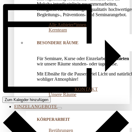
Moksha interdisziplinär zusammenarbeiten,
ermöglicht ein reichhaltiges, qualitativ hochwertige
Begleitungs-, Präventions­- und Seminarangebot.
Alle Anbieter*innen
Kernteam
BESONDERE RÄUME
Für Seminare, Kurse oder Einzelarbeit
vermieten
wir unsere Räume stunden- oder tageweise.
Mit Elbnähe für die Pausen, viel Licht und natürlic
wohliger Atmosphäre!
KONTAKT
Unsere Räume
Zum Kalender hinzufügen
EINZELANGEBOTE
KÖRPERARBEIT
Berührungen