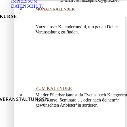
E-Mail
anna.zepnick@gmx.net
IMPRESSUM
DATENSCHUTZ
MONATSKALENDER
KURSE
Nutze unser Kalendermodul, um genau Deine
Veranstaltung zu finden.
ZUM KALENDER
Mit der Filterbar kannst du Events nach Kategorien
VERANSTALTUNGEN
(z. B. Kurse, Seminare…) oder nach deinem*r
gewünschten Anbieter*in sortieren.