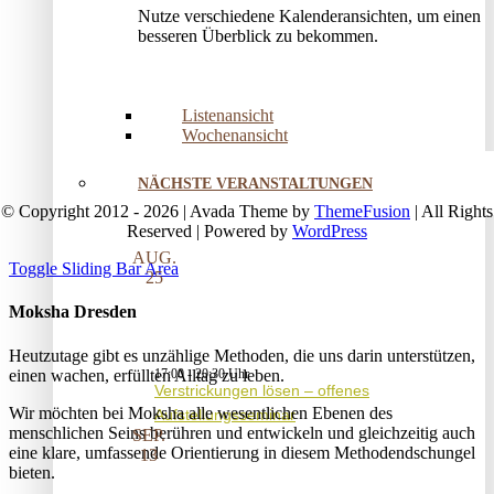
Nutze verschiedene Kalenderansichten, um einen
besseren Überblick zu bekommen.
Listenansicht
Wochenansicht
NÄCHSTE VERANSTALTUNGEN
© Copyright 2012 - 2026 | Avada Theme by
ThemeFusion
| All Rights
Reserved | Powered by
WordPress
AUG.
Toggle Sliding Bar Area
25
Moksha Dresden
Heutzutage gibt es unzählige Methoden, die uns darin unterstützen,
einen wachen, erfüllten Alltag zu leben.
17:00
-
20:30
Verstrickungen lösen – offenes
Wir möchten bei Moksha alle wesent­lichen Ebenen des
Aufstellungsseminar
menschlichen Seins berühren und entwickeln und gleichzeitig auch
SEP.
eine klare, umfassende Orientierung in diesem Methodendschungel
13
bieten.