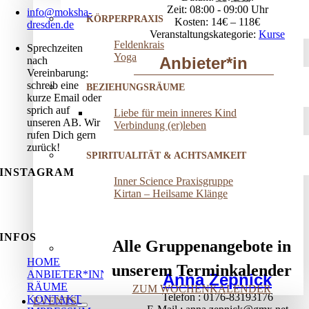
Zeit:
08:00 - 09:00
info@moksha-
KÖRPERPRAXIS
Kosten:
14€ – 118€
dresden.de
Veranstaltungskategorie:
Kurse
Feldenkrais
Sprechzeiten
Yoga
Anbieter*in
nach
Vereinbarung:
schreib eine
BEZIEHUNGSRÄUME
kurze Email oder
sprich auf
Liebe für mein inneres Kind
unseren AB. Wir
Verbindung (er)leben
rufen Dich gern
zurück!
SPIRITUALITÄT & ACHTSAMKEIT
INSTAGRAM
Inner Science Praxisgruppe
Kirtan – Heilsame Klänge
INFOS
Alle Gruppenangebote in
HOME
unserem Terminkalender
ANBIETER*INNEN
Anna Zepnick
RÄUME
ZUM WOCHENKALENDER
Telefon
0176-83193176
KONTAKT
EVENTS