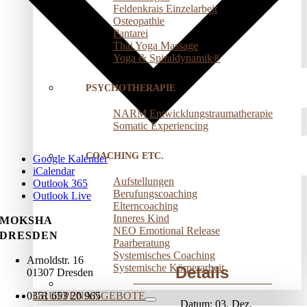
Feldenkrais Einzelarbeit
Osteopathie
Pantarei
Thai Yoga Massage
Yoga & Spiraldynamik®
PSYCHOTHERAPIE
NARM Entwicklungstraumatherapie
Somatic Experiencing
COACHING ETC.
Google Kalender
iCalendar
Aufstellungen
Outlook 365
Berufungscoaching
Outlook Live
Elterncoaching
Inneres Kind
MOKSHA
NEO Emotional Release
DRESDEN
Paarberatung
Systemisches Coaching
Arnoldstr. 16
Systemische Körperarbeit
Details
01307 Dresden
GRUPPENANGEBOTE
0351 653 20 965
Datum:
03. Dez.