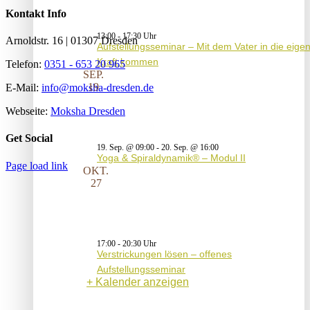
Kontakt Info
13:00
-
17:30
Arnoldstr. 16 | 01307 Dresden
Aufstellungsseminar – Mit dem Vater in die eige
Kraft kommen
Telefon:
0351 - 653 20 965
SEP.
19
E-Mail:
info@moksha-dresden.de
Webseite:
Moksha Dresden
Get Social
19. Sep. @ 09:00
-
20. Sep. @ 16:00
Yoga & Spiraldynamik® – Modul II
Page load link
OKT.
27
17:00
-
20:30
Verstrickungen lösen – offenes
Aufstellungsseminar
Kalender anzeigen