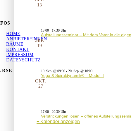
13
NFOS
13:00
-
17:30
HOME
Aufstellungsseminar – Mit dem Vater in die eig
ANBIETER*INNEN
SEP.
RÄUME
19
KONTAKT
IMPRESSUM
DATENSCHUTZ
URSE
19. Sep. @ 09:00
-
20. Sep. @ 16:00
Yoga & Spiraldynamik® – Modul II
OKT.
27
17:00
-
20:30
Verstrickungen lösen – offenes Aufstellungssemi
Kalender anzeigen