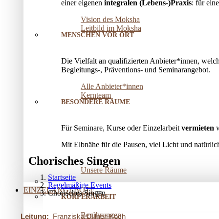
einer eigenen
integralen (Lebens-)Praxis
: für ei
Vision des Moksha
Leitbild im Moksha
MENSCHEN VOR ORT
Die Vielfalt an qualifizierten Anbieter*innen, welc
Begleitungs-, Präventions­- und Seminarangebot.
Alle Anbieter*innen
Kernteam
BESONDERE RÄUME
Für Seminare, Kurse oder Einzelarbeit
vermieten
w
Mit Elbnähe für die Pausen, viel Licht und natürl
Chorisches Singen
Unsere Räume
Startseite
Regelmäßige Events
EINZELANGEBOTE
Chorisches Singen
KÖRPERARBEIT
Berührungen
Leitung:
Franziska Dillner-Koch