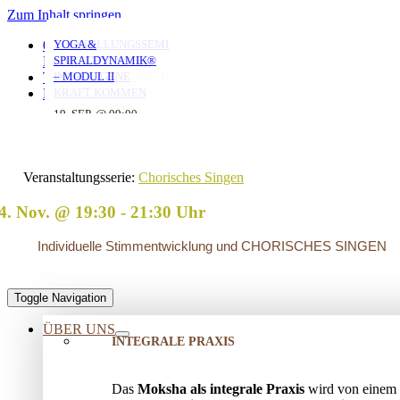
Zum Inhalt springen
YOGA MIT DANIEL
YOGA MIT DANIEL
YOGA MIT DANIEL
VERSTRICKUNGEN
AUFSTELLUNGSSEMINAR
YOGA &
0351 653 20 965
LÖSEN – OFFENES
– MIT DEM VATER
SPIRALDYNAMIK®
KONTAKT
AUFSTELLUNGSSEMINAR
IN DIE EIGENE
– MODUL II
TERMINE
10. AUG. @ 18:00
10. AUG. @ 20:00
11. AUG. @ 18:00
-
-
-
KRAFT KOMMEN
LOGIN
19:30
21:30
19:30
25. AUG. @ 17:00
19. SEP. @ 09:00
-
-
13. SEP. @ 13:00
-
20:30
20. SEP. @ 16:00
17:30
Veranstaltungsserie:
Chorisches Singen
4. Nov. @ 19:30
-
21:30
Individuelle Stimmentwicklung und CHORISCHES SINGEN
Toggle Navigation
ÜBER UNS
INTEGRALE PRAXIS
Das
Moksha als integrale Praxis
wird von einem 