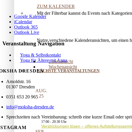
ZUM KALENDER
Mit der Filterbar kannst du Events nach Kategorie
Google Kalender
iCalendar
Outlook 365
Outlook Live
Nutze verschiedene Kalenderansichten, um einen 
Veranstaltung Navigation
Yoga & Selbstkontakt
Yoga für Ältere mit Anna
Listenansicht
Wochenansicht
OKSHA DRESDEN
NÄCHSTE VERANSTALTUNGEN
Arnoldstr. 16
01307 Dresden
AUG.
25
0351 653 20 965
info@moksha-dresden.de
Sprechzeiten nach Vereinbarung: schreib eine kurze Email oder spr
17:00
-
20:30
Verstrickungen lösen – offenes Aufstellungssemi
NSTAGRAM
SEP.