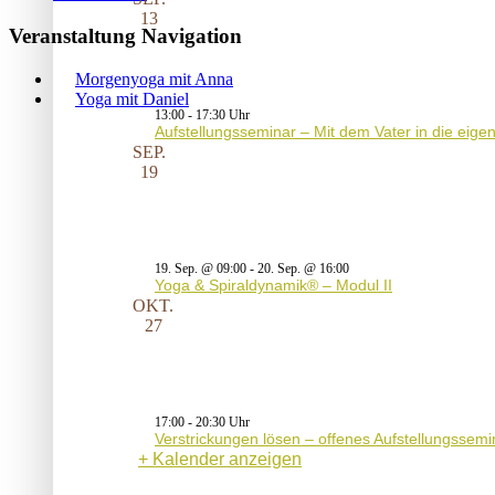
13
Veranstaltung Navigation
Morgenyoga mit Anna
Yoga mit Daniel
13:00
-
17:30
Aufstellungsseminar – Mit dem Vater in die eig
SEP.
19
19. Sep. @ 09:00
-
20. Sep. @ 16:00
Yoga & Spiraldynamik® – Modul II
OKT.
27
17:00
-
20:30
Verstrickungen lösen – offenes Aufstellungssemi
Kalender anzeigen