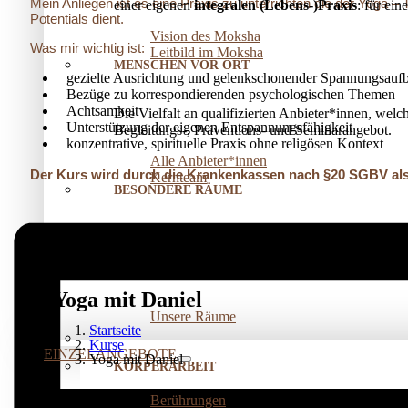
Mein Anliegen ist es eine Praxis zu unterrichten die der Yoga –
einer eigenen
integralen (Lebens-)Praxis
: für ei
Potentials dient.
Vision des Moksha
Was mir wichtig ist:
Leitbild im Moksha
MENSCHEN VOR ORT
gezielte Ausrichtung und gelenkschonender Spannungsauf
Bezüge zu korrespondierenden psychologischen Themen
Achtsamkeit
Die Vielfalt an qualifizierten Anbieter*innen, welc
Unterstützung der eigenen Entspannungsfähigkeit
Begleitungs-, Präventions­- und Seminarangebot.
konzentrative, spirituelle Praxis ohne religösen Kontext
Alle Anbieter*innen
Der Kurs wird durch die Krankenkassen nach §20 SGBV als
Kernteam
BESONDERE RÄUME
Für Seminare, Kurse oder Einzelarbeit
vermieten
w
Mit Elbnähe für die Pausen, viel Licht und natürl
Yoga mit Daniel
Unsere Räume
Startseite
Kurse
EINZELANGEBOTE
Yoga mit Daniel
KÖRPERARBEIT
Berührungen