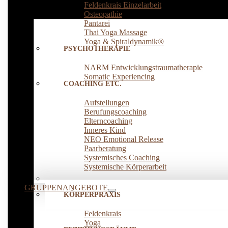
Feldenkrais Einzelarbeit
Osteopathie
Pantarei
Thai Yoga Massage
Yoga & Spiraldynamik®
PSYCHOTHERAPIE
NARM Entwicklungstraumatherapie
Somatic Experiencing
COACHING ETC.
Aufstellungen
Berufungscoaching
Elterncoaching
Inneres Kind
NEO Emotional Release
Paarberatung
Systemisches Coaching
Systemische Körperarbeit
GRUPPENANGEBOTE
KÖRPERPRAXIS
Feldenkrais
Yoga