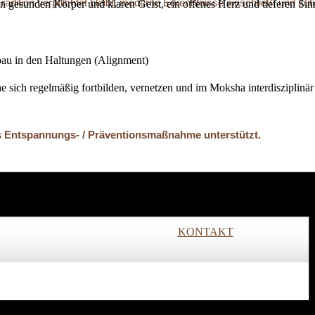
 Tradition verpflichtet bleibt, moderne Erkenntnisse einschließt und 
nen gesunden Körper und klaren Geist, ein offenes Herz und tieferen Si
bau in den Haltungen (Alignment)
he sich regelmäßig fortbilden, vernetzen und im Moksha interdisziplinär
 Entspannungs- / Präventions­maßnahme unterstützt.
ir unsere Räume stunden- oder tageweise.
ich wohliger Atmosphäre!
KONTAKT