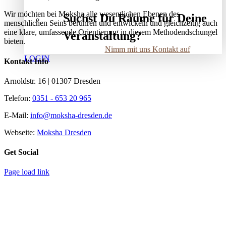
Wir möchten bei Moksha alle wesent­lichen Ebenen des
Suchst Du Räume für Deine
menschlichen Seins berühren und entwickeln und gleichzeitig auch
eine klare, umfassende Orientierung in diesem Methodendschungel
Veranstaltung?
bieten.
Nimm mit uns Kontakt auf
LOGIN
Kontakt Info
Arnoldstr. 16 | 01307 Dresden
Telefon:
0351 - 653 20 965
E-Mail:
info@moksha-dresden.de
Webseite:
Moksha Dresden
Get Social
Page load link