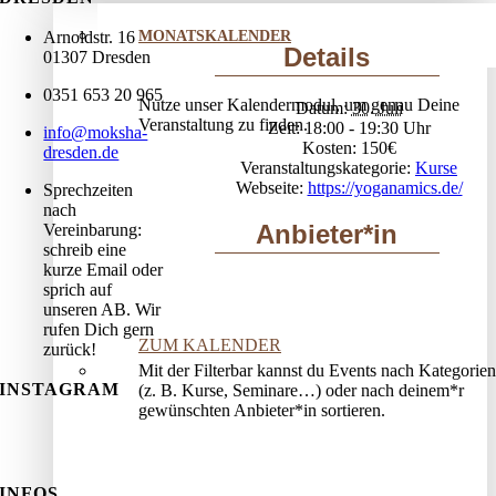
Arnoldstr. 16
MONATSKALENDER
Details
01307 Dresden
0351 653 20 965
Nutze unser Kalendermodul, um genau Deine
Datum:
30. Juli
Veranstaltung zu finden.
Zeit:
18:00 - 19:30
info@moksha-
Kosten:
150€
dresden.de
Veranstaltungskategorie:
Kurse
Webseite:
https://yoganamics.de/
Sprechzeiten
nach
Anbieter*in
Vereinbarung:
schreib eine
kurze Email oder
sprich auf
unseren AB. Wir
rufen Dich gern
ZUM KALENDER
zurück!
Mit der Filterbar kannst du Events nach Kategorien
INSTAGRAM
(z. B. Kurse, Seminare…) oder nach deinem*r
gewünschten Anbieter*in sortieren.
INFOS