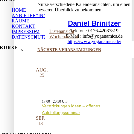
Nutze verschiedene Kalenderansichten, um einen
besseren Überblick zu bekommen.
HOME
ANBIETER*INNEN
RÄUME
Daniel Brinitzer
KONTAKT
Telefon
0176-42087819
Listenansicht
IMPRESSUM
E-Mail
info@yoganamics.de
Wochenansicht
DATENSCHUTZ
https://www.yoganamics.de/
KURSE
NÄCHSTE VERANSTALTUNGEN
AUG.
25
17:00
-
20:30
Verstrickungen lösen – offenes
Aufstellungsseminar
SEP.
13