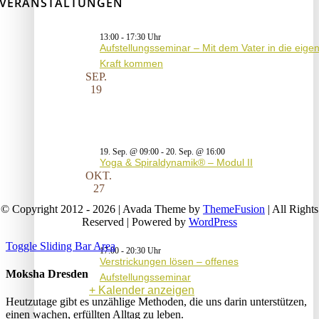
VERANSTALTUNGEN
13:00
-
17:30
Aufstellungsseminar – Mit dem Vater in die eige
Kraft kommen
SEP.
19
19. Sep. @ 09:00
-
20. Sep. @ 16:00
Yoga & Spiraldynamik® – Modul II
OKT.
27
© Copyright 2012 - 2026 | Avada Theme by
ThemeFusion
| All Rights
Reserved | Powered by
WordPress
Toggle Sliding Bar Area
17:00
-
20:30
Verstrickungen lösen – offenes
Moksha Dresden
Aufstellungsseminar
Kalender anzeigen
Heutzutage gibt es unzählige Methoden, die uns darin unterstützen,
einen wachen, erfüllten Alltag zu leben.