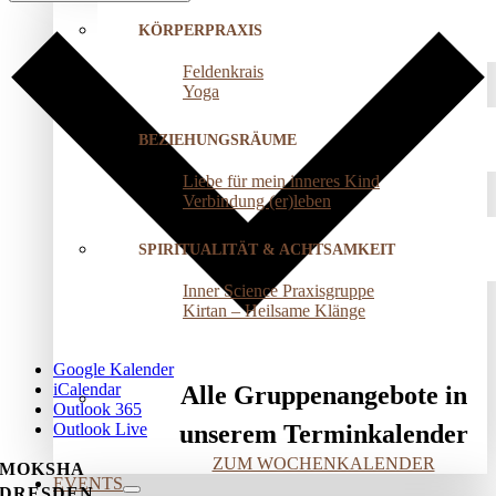
KÖRPERPRAXIS
Feldenkrais
Yoga
BEZIEHUNGSRÄUME
Liebe für mein inneres Kind
Verbindung (er)leben
SPIRITUALITÄT & ACHTSAMKEIT
Inner Science Praxisgruppe
Kirtan – Heilsame Klänge
Google Kalender
iCalendar
Alle Gruppenangebote in
Outlook 365
Outlook Live
unserem Terminkalender
ZUM WOCHENKALENDER
MOKSHA
EVENTS
DRESDEN