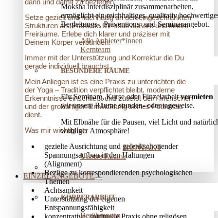
darin und damit zu beziehen.
Moksha interdisziplinär zusammenarbeiten,
ermöglicht ein reichhaltiges, qualitativ hochwertige
Setze gezielt und nachhaltig an den eingeschränkten
Begleitungs-, Präventions­- und Seminarangebot.
Strukturen an. Erarbeite Dir neue äußere und innere
Freiräume. Erlebe dich klarer und präziser mit
Alle Anbieter*innen
Deinem Körper verbunden!
Kernteam
Immer mit der Unterstützung und Korrektur die Du
gerade individuell brauchst.
BESONDERE RÄUME
Mein Anliegen ist es eine Praxis zu unterrichten die
der Yoga – Tradition verpflichtet bleibt, moderne
Für Seminare, Kurse oder Einzelarbeit
vermieten
Erkenntnisse einschließt und zutiefst dem Menschen
wir unsere Räume stunden- oder tageweise.
und der großartigen Entwicklung seines Potentials
dient.
Mit Elbnähe für die Pausen, viel Licht und natürlic
Was mir wichtig ist:
wohliger Atmosphäre!
gezielte Ausrichtung und gelenkschonender
KONTAKT
Spannungsaufbau in den Haltungen
Unsere Räume
(Alignment)
Bezüge zu korrespondierenden psychologischen
EINZELANGEBOTE
Themen
Achtsamkeit
KÖRPERARBEIT
Unterstützung der eigenen
Entspannungsfähigkeit
Berührungen
konzentrative, spirituelle Praxis ohne religösen