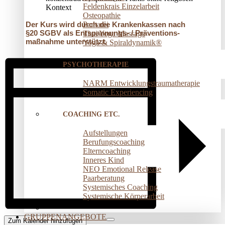
Feldenkrais Einzelarbeit
Kontext
Osteopathie
Pantarei
Der Kurs wird durch die Krankenkassen nach
§20 SGBV als Entspannungs- / Präventions­
Thai Yoga Massage
maßnahme unterstützt.
Yoga & Spiraldynamik®
PSYCHOTHERAPIE
NARM Entwicklungstraumatherapie
Somatic Experiencing
COACHING ETC.
Aufstellungen
Berufungscoaching
Elterncoaching
Inneres Kind
NEO Emotional Release
Paarberatung
Systemisches Coaching
Systemische Körperarbeit
GRUPPENANGEBOTE
Zum Kalender hinzufügen