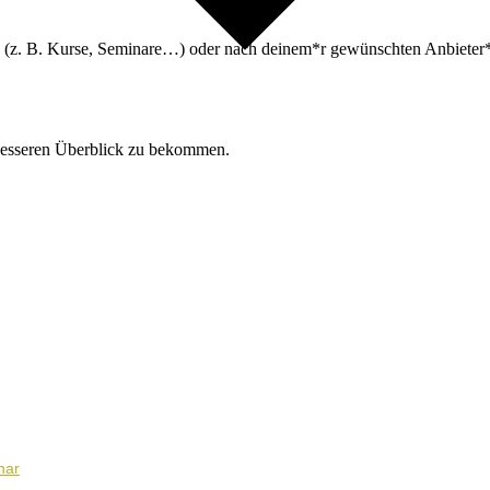
n (z. B. Kurse, Seminare…) oder nach deinem*r gewünschten Anbieter*i
besseren Überblick zu bekommen.
nar