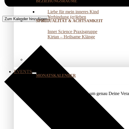
BEZIEHUNGSRÄUME
Liebe für mein inneres Kind
Verbindung (er)leben
Zum Kalender hinzufügen
SPIRITUALITÄT & ACHTSAMKEIT
Inner Science Praxisgruppe
Kirtan – Heilsame Klänge
EVENTS
MONATSKALENDER
Nutze unser Kalendermodul, um genau Deine Veran