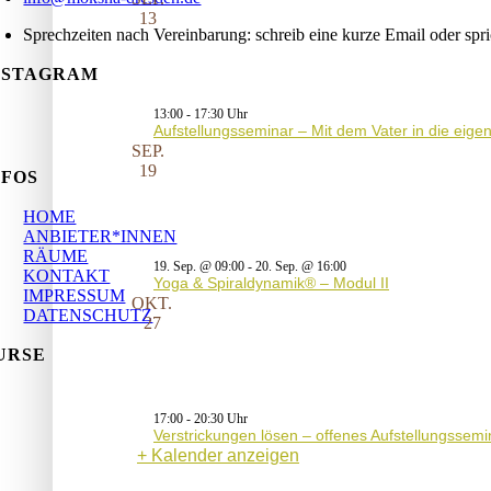
13
Sprechzeiten nach Vereinbarung: schreib eine kurze Email oder spr
NSTAGRAM
13:00
-
17:30
Aufstellungsseminar – Mit dem Vater in die eig
SEP.
19
NFOS
HOME
ANBIETER*INNEN
RÄUME
19. Sep. @ 09:00
-
20. Sep. @ 16:00
KONTAKT
Yoga & Spiraldynamik® – Modul II
IMPRESSUM
OKT.
DATENSCHUTZ
27
URSE
17:00
-
20:30
Verstrickungen lösen – offenes Aufstellungssemi
Kalender anzeigen