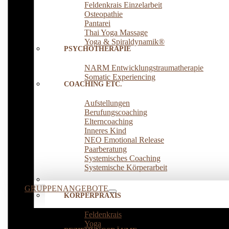
Feldenkrais Einzelarbeit
Osteopathie
Pantarei
Thai Yoga Massage
Yoga & Spiraldynamik®
PSYCHOTHERAPIE
NARM Entwicklungstraumatherapie
Somatic Experiencing
COACHING ETC.
Aufstellungen
Berufungscoaching
Elterncoaching
Inneres Kind
NEO Emotional Release
Paarberatung
Systemisches Coaching
Systemische Körperarbeit
GRUPPENANGEBOTE
KÖRPERPRAXIS
Feldenkrais
Yoga