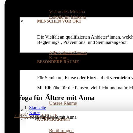
einer eigenen
integralen (Lebens-)Praxis
: für ei
Vision des Moksha
Leitbild im Moksha
MENSCHEN VOR ORT
Die Vielfalt an qualifizierten Anbieter*innen, welc
Begleitungs-, Präventions­- und Seminarangebot.
Alle Anbieter*innen
Kernteam
BESONDERE RÄUME
Für Seminare, Kurse oder Einzelarbeit
vermieten
w
Mit Elbnähe für die Pausen, viel Licht und natürl
Yoga für Ältere mit Anna
Unsere Räume
Startseite
Kurse
EINZELANGEBOTE
Yoga für Ältere mit Anna
KÖRPERARBEIT
Berührungen