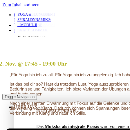
Zum Inhalt springen
YOGA MIT DANIEL
YOGA MIT DANIEL
YOGA MIT DANIEL
VERSTRICKUNGEN
AUFSTELLUNGSSEMINAR
YOGA &
0351 653 20 965
LÖSEN – OFFENES
– MIT DEM VATER
SPIRALDYNAMIK®
KONTAKT
AUFSTELLUNGSSEMINAR
IN DIE EIGENE
– MODUL II
TERMINE
10. AUG. @ 18:00
10. AUG. @ 20:00
11. AUG. @ 18:00
-
-
-
KRAFT KOMMEN
LOGIN
19:30
21:30
19:30
25. AUG. @ 17:00
19. SEP. @ 09:00
-
-
13. SEP. @ 13:00
-
20:30
20. SEP. @ 16:00
17:30
2. Nov. @ 17:45
-
19:00
„Für Yoga bin ich zu alt. Für Yoga bin ich zu ungelenkig. Ich h
Ist das bei dir so? Hast du trotzdem Lust, Yoga auszuprobieren
Bedürfnisse und Fähigkeiten. Ich biete Varianten der Übungen a
und Austauschen.
Toggle Navigation
Nach einer sanften Erwärmung mit Fokus auf die Gelenke und d
ÜBER UNS
die Wirkung von Klang. Dadurch können sich Spannungen lösen
INTEGRALE PRAXIS
Verbindung mit Klang und natürlich Stille.
Das
Moksha als integrale Praxis
wird von einem 