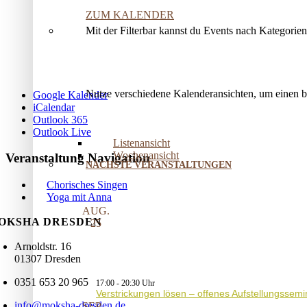
ZUM KALENDER
Mit der Filterbar kannst du Events nach Kategorie
Nutze verschiedene Kalenderansichten, um einen 
Google Kalender
iCalendar
Outlook 365
Outlook Live
Listenansicht
Wochenansicht
Veranstaltung Navigation
NÄCHSTE VERANSTALTUNGEN
Chorisches Singen
Yoga mit Anna
AUG.
OKSHA DRESDEN
25
Arnoldstr. 16
01307 Dresden
0351 653 20 965
17:00
-
20:30
Verstrickungen lösen – offenes Aufstellungssemi
info@moksha-dresden.de
SEP.