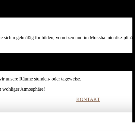
nen gesunden Körper und klaren Geist, ein offenes Herz und tieferen Si
he sich regelmäßig fortbilden, vernetzen und im Moksha interdisziplinär
ir unsere Räume stunden- oder tageweise.
ich wohliger Atmosphäre!
KONTAKT