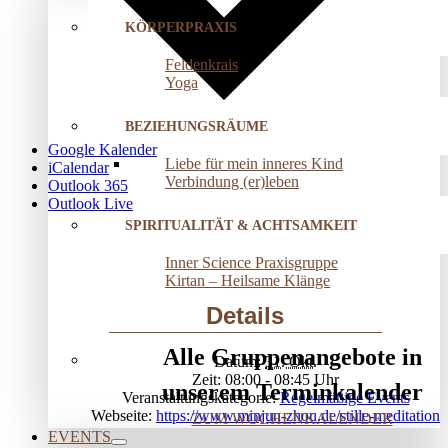
KÖRPERPRAXIS
Feldenkrais
Yoga
BEZIEHUNGSRÄUME
Google Kalender
Liebe für mein inneres Kind
iCalendar
Verbindung (er)leben
Outlook 365
Outlook Live
SPIRITUALITÄT & ACHTSAMKEIT
Inner Science Praxisgruppe
Kirtan – Heilsame Klänge
Details
Alle Gruppenangebote in
Datum:
31. Okt.
Zeit:
08:00 - 08:45
unserem Terminkalender
Veranstaltungskategorie:
Regelmäßige Events
Webseite:
https://www.minjun-zhou.de/stille-meditation
ZUM WOCHENKALENDER
EVENTS