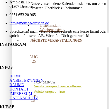
Arnoldstr. 16
Nutze verschiedene Kalenderansichten, um einen
01307 Dresden
besseren Überblick zu bekommen.
0351 653 20 965
info@moksha-dresden.de
Listenansicht
Wochenansicht
Sprechzeiten nach Vereinbarung: schreib eine kurze Email oder
sprich auf unseren AB. Wir rufen Dich gern zurück!
NÄCHSTE VERANSTALTUNGEN
INSTAGRAM
AUG.
25
INFOS
HOME
ANBIETER*INNEN
17:00
-
20:30
RÄUME
Verstrickungen lösen – offenes
KONTAKT
Aufstellungsseminar
IMPRESSUM
SEP.
DATENSCHUTZ
13
KURSE