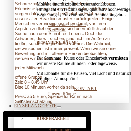
Schmerzhafte, Traurige oder Überfordernde. Diese
Moksha interdisziplinär zusammenarbeiten,
Erlebnisse formen unseren Blick auf die Welt und
ermöglicht ein reichhaltiges, qualitativ hochwertige
sorgen dafür, dass wir bei ähnlichen Erfahrungen auf
Begleitungs-, Präventions­- und Seminarangebot.
unsere alten Reaktionsmuster zurückgreifen. Einige
Menschen verbringen ihr Leben damit, vor ihren
Alle Anbieter*innen
Ängsten zu fliehen, andere sind unermüdlich auf der
Kernteam
Suche nach dem Sinn ihres Lebens. Doch die
Antworten, die wir suchen, sind nicht im Außen zu
BESONDERE RÄUME
finden, sondern liegen direkt vor uns. Die Wahrheit,
die wir suchen, ist immer präsent. Wenn wir sie ohne
Bewertung und mit offenem Herzen beobachten,
Für Seminare, Kurse oder Einzelarbeit
vermieten
werden wir sie erkennen.
wir unsere Räume stunden- oder tageweise.
jeden Mittwoch
Mit Elbnähe für die Pausen, viel Licht und natürlic
offene Gruppe
wohliger Atmosphäre!
Zeit: 8 – 8.45 Uhr
Bitte 10 Minuten vorher da sein.
KONTAKT
Unsere Räume
Preis: ab 5 Euro, Spende für Raum nach
Selbsteinschätzung
EINZELANGEBOTE
KÖRPERARBEIT
Berührungen