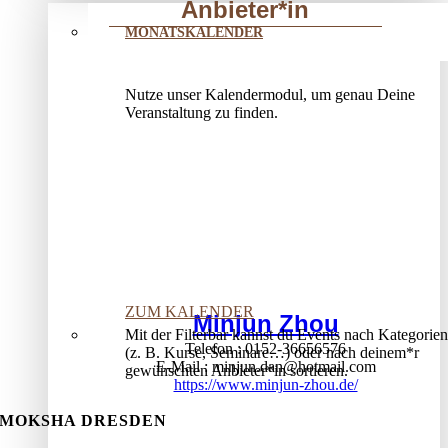
Anbieter*in
MONATSKALENDER
Nutze unser Kalendermodul, um genau Deine
Veranstaltung zu finden.
ZUM KALENDER
Minjun Zhou
Mit der Filterbar kannst du Events nach Kategorien
Telefon
0152-36656576
(z. B. Kurse, Seminare…) oder nach deinem*r
E-Mail
minjun.dan@hotmail.com
gewünschten Anbieter*in sortieren.
https://www.minjun-zhou.de/
MOKSHA DRESDEN