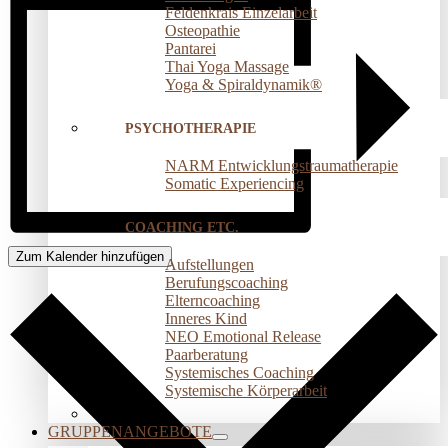
Feldenkrais Einzelarbeit
Osteopathie
Pantarei
Thai Yoga Massage
Yoga & Spiraldynamik®
PSYCHOTHERAPIE
NARM Entwicklungstraumatherapie
Somatic Experiencing
COACHING ETC.
Zum Kalender hinzufügen
Aufstellungen
Berufungscoaching
Elterncoaching
Inneres Kind
NEO Emotional Release
Paarberatung
Systemisches Coaching
Systemische Körperarbeit
GRUPPENANGEBOTE