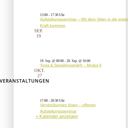
13:00
-
17:30
Aufstellungsseminar – Mit dem Vater in die eige
Kraft kommen
SEP.
19
19. Sep. @ 09:00
-
20. Sep. @ 16:00
Yoga & Spiraldynamik® – Modul II
OKT.
27
VERANSTALTUNGEN
17:00
-
20:30
Verstrickungen lösen – offenes
Aufstellungsseminar
Kalender anzeigen