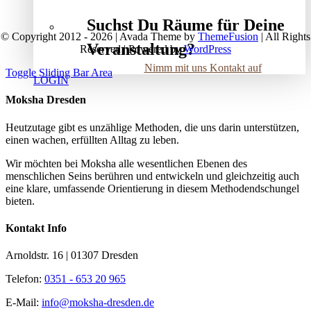
Suchst Du Räume für Deine
© Copyright 2012 - 2026 | Avada Theme by
ThemeFusion
| All Rights
Veranstaltung?
Reserved | Powered by
WordPress
Nimm mit uns Kontakt auf
Toggle Sliding Bar Area
LOGIN
Moksha Dresden
Heutzutage gibt es unzählige Methoden, die uns darin unterstützen,
einen wachen, erfüllten Alltag zu leben.
Wir möchten bei Moksha alle wesent­lichen Ebenen des
menschlichen Seins berühren und entwickeln und gleichzeitig auch
eine klare, umfassende Orientierung in diesem Methodendschungel
bieten.
Kontakt Info
Arnoldstr. 16 | 01307 Dresden
Telefon:
0351 - 653 20 965
E-Mail:
info@moksha-dresden.de