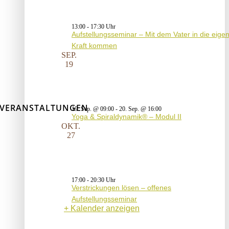
13:00
-
17:30
Aufstellungsseminar – Mit dem Vater in die eige
Kraft kommen
SEP.
19
VERANSTALTUNGEN
19. Sep. @ 09:00
-
20. Sep. @ 16:00
Yoga & Spiraldynamik® – Modul II
OKT.
27
17:00
-
20:30
Verstrickungen lösen – offenes
Aufstellungsseminar
Kalender anzeigen