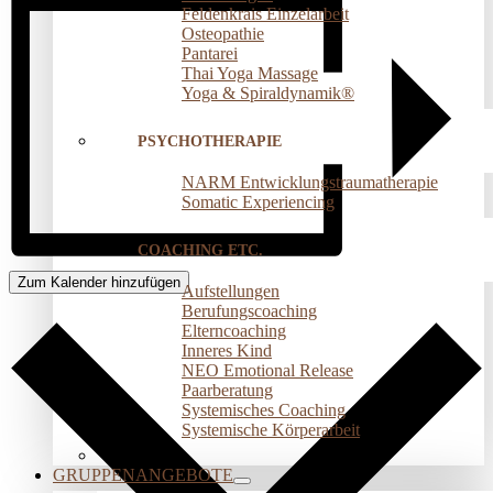
Feldenkrais Einzelarbeit
Osteopathie
Pantarei
Thai Yoga Massage
Yoga & Spiraldynamik®
PSYCHOTHERAPIE
NARM Entwicklungstraumatherapie
Somatic Experiencing
COACHING ETC.
Zum Kalender hinzufügen
Aufstellungen
Berufungscoaching
Elterncoaching
Inneres Kind
NEO Emotional Release
Paarberatung
Systemisches Coaching
Systemische Körperarbeit
GRUPPENANGEBOTE