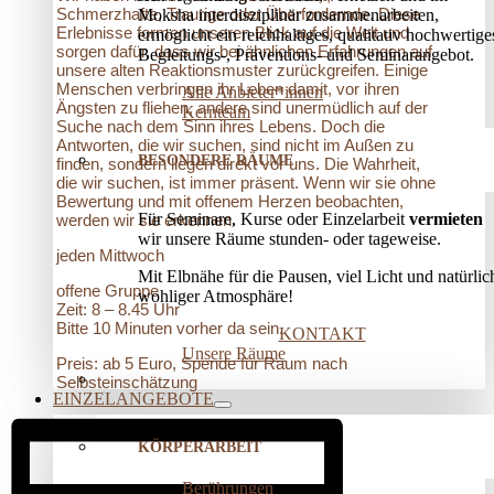
Schmerzhafte, Traurige oder Überfordernde. Diese
Moksha interdisziplinär zusammenarbeiten,
Erlebnisse formen unseren Blick auf die Welt und
ermöglicht ein reichhaltiges, qualitativ hochwertige
sorgen dafür, dass wir bei ähnlichen Erfahrungen auf
Begleitungs-, Präventions­- und Seminarangebot.
unsere alten Reaktionsmuster zurückgreifen. Einige
Menschen verbringen ihr Leben damit, vor ihren
Alle Anbieter*innen
Ängsten zu fliehen, andere sind unermüdlich auf der
Kernteam
Suche nach dem Sinn ihres Lebens. Doch die
Antworten, die wir suchen, sind nicht im Außen zu
BESONDERE RÄUME
finden, sondern liegen direkt vor uns. Die Wahrheit,
die wir suchen, ist immer präsent. Wenn wir sie ohne
Bewertung und mit offenem Herzen beobachten,
Für Seminare, Kurse oder Einzelarbeit
vermieten
werden wir sie erkennen.
wir unsere Räume stunden- oder tageweise.
jeden Mittwoch
Mit Elbnähe für die Pausen, viel Licht und natürlic
offene Gruppe
wohliger Atmosphäre!
Zeit: 8 – 8.45 Uhr
Bitte 10 Minuten vorher da sein.
KONTAKT
Unsere Räume
Preis: ab 5 Euro, Spende für Raum nach
Selbsteinschätzung
EINZELANGEBOTE
KÖRPERARBEIT
Berührungen