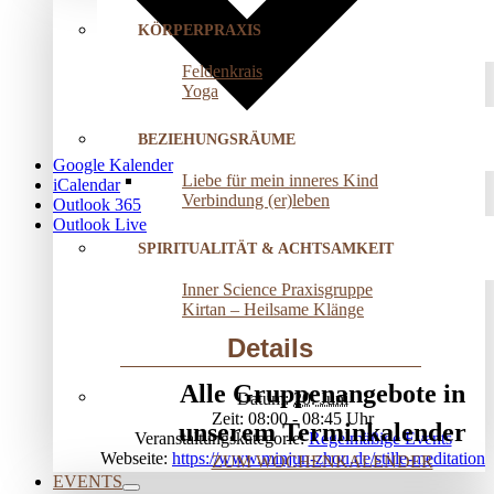
KÖRPERPRAXIS
Feldenkrais
Yoga
BEZIEHUNGSRÄUME
Google Kalender
Liebe für mein inneres Kind
iCalendar
Verbindung (er)leben
Outlook 365
Outlook Live
SPIRITUALITÄT & ACHTSAMKEIT
Inner Science Praxisgruppe
Kirtan – Heilsame Klänge
Details
Alle Gruppenangebote in
Datum:
20. Juni
Zeit:
08:00 - 08:45
unserem Terminkalender
Veranstaltungskategorie:
Regelmäßige Events
Webseite:
https://www.minjun-zhou.de/stille-meditation
ZUM WOCHENKALENDER
EVENTS