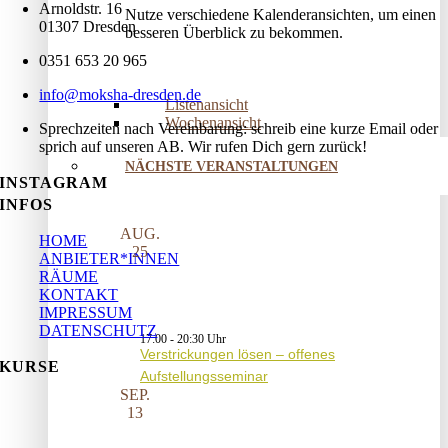
Arnoldstr. 16
Nutze verschiedene Kalenderansichten, um einen
01307 Dresden
besseren Überblick zu bekommen.
0351 653 20 965
info@moksha-dresden.de
Listenansicht
Wochenansicht
Sprechzeiten nach Vereinbarung: schreib eine kurze Email oder
sprich auf unseren AB. Wir rufen Dich gern zurück!
NÄCHSTE VERANSTALTUNGEN
INSTAGRAM
INFOS
AUG.
HOME
25
ANBIETER*INNEN
RÄUME
KONTAKT
IMPRESSUM
DATENSCHUTZ
17:00
-
20:30
Verstrickungen lösen – offenes
KURSE
Aufstellungsseminar
SEP.
13