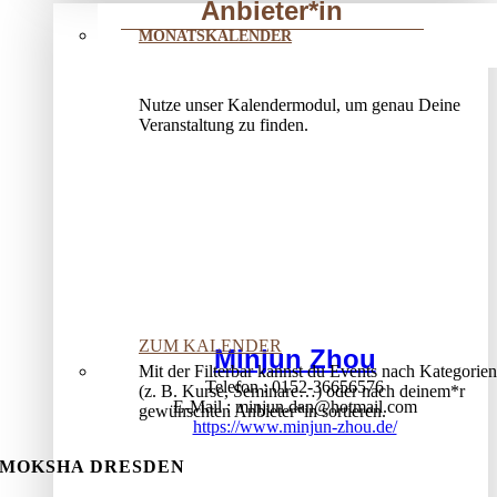
Anbieter*in
MONATSKALENDER
Nutze unser Kalendermodul, um genau Deine
Veranstaltung zu finden.
ZUM KALENDER
Minjun Zhou
Mit der Filterbar kannst du Events nach Kategorien
Telefon
0152-36656576
(z. B. Kurse, Seminare…) oder nach deinem*r
E-Mail
minjun.dan@hotmail.com
gewünschten Anbieter*in sortieren.
https://www.minjun-zhou.de/
MOKSHA DRESDEN