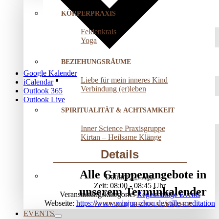
KÖRPERPRAXIS
Feldenkrais
Yoga
BEZIEHUNGSRÄUME
Google Kalender
Liebe für mein inneres Kind
iCalendar
Verbindung (er)leben
Outlook 365
Outlook Live
SPIRITUALITÄT & ACHTSAMKEIT
Inner Science Praxisgruppe
Kirtan – Heilsame Klänge
Details
Alle Gruppenangebote in
Datum:
21. Apr.
Zeit:
08:00 - 08:45
unserem Terminkalender
Veranstaltungskategorie:
Regelmäßige Events
Webseite:
https://www.minjun-zhou.de/stille-meditation
ZUM WOCHENKALENDER
EVENTS