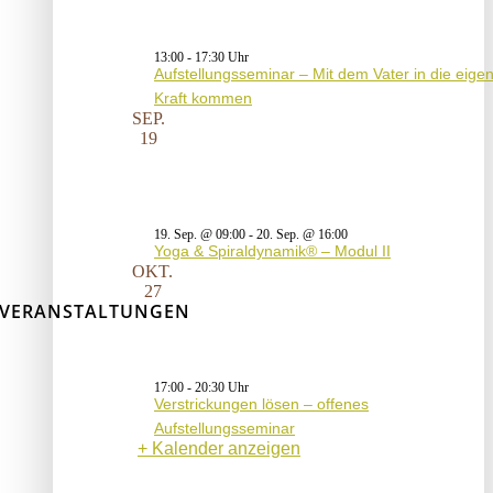
13:00
-
17:30
Aufstellungsseminar – Mit dem Vater in die eige
Kraft kommen
SEP.
19
19. Sep. @ 09:00
-
20. Sep. @ 16:00
Yoga & Spiraldynamik® – Modul II
OKT.
27
VERANSTALTUNGEN
17:00
-
20:30
Verstrickungen lösen – offenes
Aufstellungsseminar
Kalender anzeigen