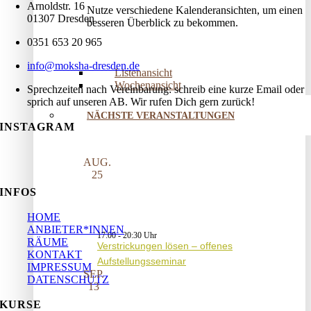
Arnoldstr. 16
Nutze verschiedene Kalenderansichten, um einen
01307 Dresden
besseren Überblick zu bekommen.
0351 653 20 965
info@moksha-dresden.de
Listenansicht
Wochenansicht
Sprechzeiten nach Vereinbarung: schreib eine kurze Email oder
sprich auf unseren AB. Wir rufen Dich gern zurück!
NÄCHSTE VERANSTALTUNGEN
INSTAGRAM
AUG.
25
INFOS
HOME
ANBIETER*INNEN
17:00
-
20:30
RÄUME
Verstrickungen lösen – offenes
KONTAKT
Aufstellungsseminar
IMPRESSUM
SEP.
DATENSCHUTZ
13
KURSE