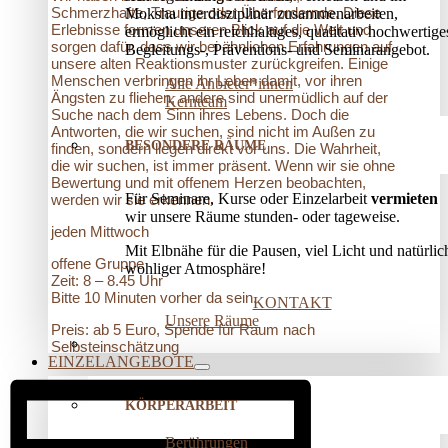
Schmerzhafte, Traurige oder Überfordernde. Diese
Moksha interdisziplinär zusammenarbeiten,
Erlebnisse formen unseren Blick auf die Welt und
ermöglicht ein reichhaltiges, qualitativ hochwertige
sorgen dafür, dass wir bei ähnlichen Erfahrungen auf
Begleitungs-, Präventions­- und Seminarangebot.
unsere alten Reaktionsmuster zurückgreifen. Einige
Menschen verbringen ihr Leben damit, vor ihren
Alle Anbieter*innen
Ängsten zu fliehen, andere sind unermüdlich auf der
Kernteam
Suche nach dem Sinn ihres Lebens. Doch die
Antworten, die wir suchen, sind nicht im Außen zu
BESONDERE RÄUME
finden, sondern liegen direkt vor uns. Die Wahrheit,
die wir suchen, ist immer präsent. Wenn wir sie ohne
Bewertung und mit offenem Herzen beobachten,
Für Seminare, Kurse oder Einzelarbeit
vermieten
werden wir sie erkennen.
wir unsere Räume stunden- oder tageweise.
jeden Mittwoch
Mit Elbnähe für die Pausen, viel Licht und natürlic
offene Gruppe
wohliger Atmosphäre!
Zeit: 8 – 8.45 Uhr
Bitte 10 Minuten vorher da sein.
KONTAKT
Unsere Räume
Preis: ab 5 Euro, Spende für Raum nach
Selbsteinschätzung
EINZELANGEBOTE
KÖRPERARBEIT
Berührungen