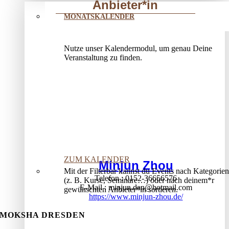
Anbieter*in
MONATSKALENDER
Nutze unser Kalendermodul, um genau Deine
Veranstaltung zu finden.
ZUM KALENDER
Minjun Zhou
Mit der Filterbar kannst du Events nach Kategorien
Telefon
0152-36656576
(z. B. Kurse, Seminare…) oder nach deinem*r
E-Mail
minjun.dan@hotmail.com
gewünschten Anbieter*in sortieren.
https://www.minjun-zhou.de/
MOKSHA DRESDEN