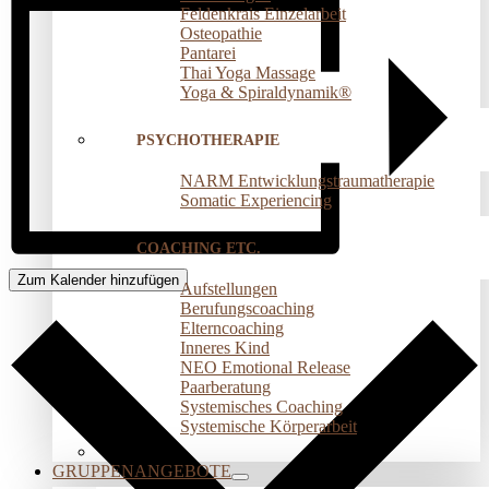
Feldenkrais Einzelarbeit
Osteopathie
Pantarei
Thai Yoga Massage
Yoga & Spiraldynamik®
PSYCHOTHERAPIE
NARM Entwicklungstraumatherapie
Somatic Experiencing
COACHING ETC.
Zum Kalender hinzufügen
Aufstellungen
Berufungscoaching
Elterncoaching
Inneres Kind
NEO Emotional Release
Paarberatung
Systemisches Coaching
Systemische Körperarbeit
GRUPPENANGEBOTE