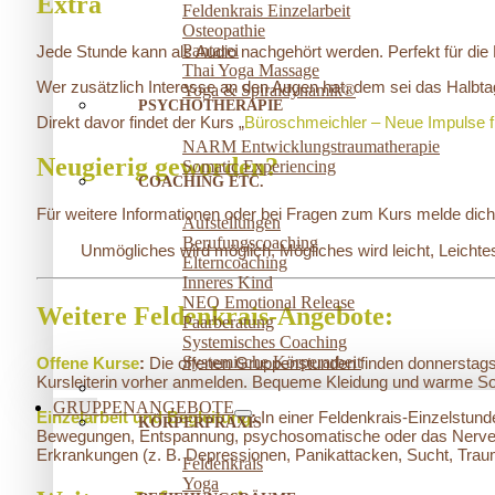
Extra
Feldenkrais Einzelarbeit
Osteopathie
Pantarei
Jede Stunde kann als Audio nachgehört werden. Perfekt für die
Thai Yoga Massage
Wer zusätzlich Interesse an den Augen hat, dem sei das Halb
Yoga & Spiraldynamik®
PSYCHOTHERAPIE
Direkt davor findet der Kurs „
Büroschmeichler – Neue Impulse 
NARM Entwicklungstraumatherapie
Neugierig geworden?
Somatic Experiencing
COACHING ETC.
Für weitere Informationen oder bei Fragen zum Kurs melde dich
Aufstellungen
Berufungscoaching
Unmögliches wird möglich, Mögliches wird leicht, Leicht
Elterncoaching
Inneres Kind
NEO Emotional Release
Weitere Feldenkrais-Angebote:
Paarberatung
Systemisches Coaching
Systemische Körperarbeit
Offene Kurse
:
Die offenen Gruppenstunden finden donnerstags 
Kursleiterin vorher anmelden. Bequeme Kleidung und warme So
GRUPPENANGEBOTE
Einzelarbeit und Begleitung
:
In einer Feldenkrais-Einzelstun
KÖRPERPRAXIS
Bewegungen, Entspannung, psychosomatische oder das Nervensy
Erkrankungen (z. B. Depressionen, Panikattacken, Sucht, Trauma
Feldenkrais
Yoga