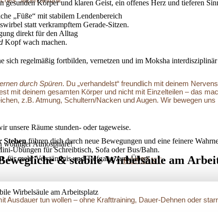
nen gesunden Körper und klaren Geist, ein offenes Herz und tieferen Si
iche „Füße“ mit stabilem Lendenbereich
lswirbel statt verkrampftem Gerade-Sitzen.
g direkt für den Alltag
d
Kopf wach machen.
he sich regelmäßig fortbilden, vernetzen und im Moksha interdisziplinär
ernen durch Spüren
. Du „verhandelst“ freundlich mit deinem Nervens
t mit deinem gesamten Körper und nicht mit Einzelteilen – das mach
ereichen, z.B. Atmung, Schultern/Nacken und Augen. Wir bewegen uns 
ir unsere Räume stunden- oder tageweise.
r Stehen
führen dich durch neue Bewegungen und eine feinere Wahrn
ich wohliger Atmosphäre!
Mini-Übungen für Schreibtisch, Sofa oder Bus/Bahn.
 Bewegliche & stabile Wirbelsäule am Arbei
ut, für mehr Verständnis und Tiefgang zum Üben.
KONTAKT
bile Wirbelsäule am Arbeitsplatz
s mit Ausdauer tun wollen – ohne Krafttraining, Dauer-Dehnen oder st