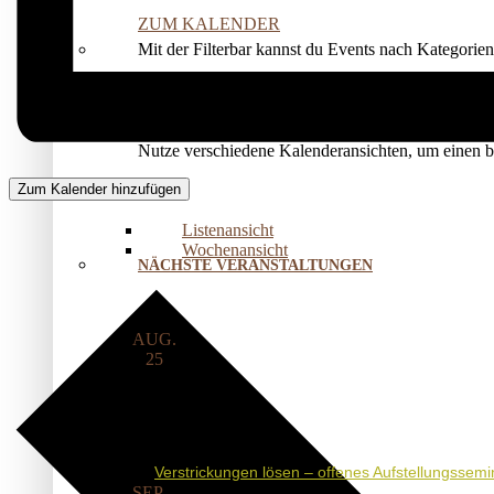
ZUM KALENDER
Mit der Filterbar kannst du Events nach Kategorie
Nutze verschiedene Kalenderansichten, um einen 
Zum Kalender hinzufügen
Listenansicht
Wochenansicht
NÄCHSTE VERANSTALTUNGEN
AUG.
25
17:00
-
20:30
Verstrickungen lösen – offenes Aufstellungssemi
SEP.