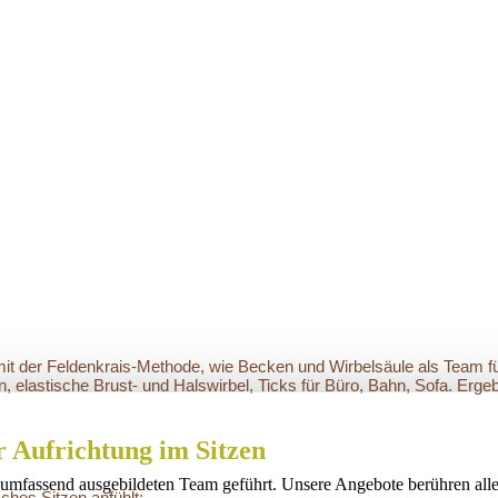
 mit der Feldenkrais-Methode, wie Becken und Wirbelsäule als Team f
 elastische Brust- und Halswirbel, Ticks für Büro, Bahn, Sofa. Ergeb
 Aufrichtung im Sitzen
umfassend ausgebildeten Team geführt. Unsere Angebote berühren alle
sches Sitzen anfühlt: