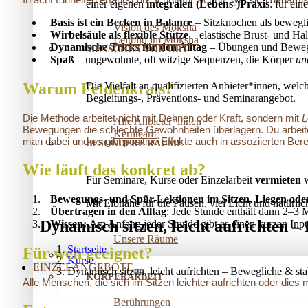
einer eigenen
integralen (Lebens-)Praxis
: für ei
Basis
ist ein
Becken in Balance
– Sitzknochen als bewegl
Vision des Moksha
Wirbelsäule
als flexible Stütze
– elastische Brust- und Ha
Leitbild im Moksha
Dynamische Tricks für den Alltag
– Übungen und Bewegun
MENSCHEN VOR ORT
Spaß
– ungewohnte, oft witzige Sequenzen, die Körper
un
Die Vielfalt an qualifizierten Anbieter*innen, welc
Warum Feldenkrais?
Begleitungs-, Präventions­- und Seminarangebot.
Die Methode arbeitet nicht mit Dehnen oder Kraft, sondern mit
L
Alle Anbieter*innen
Bewegungen die schlechte Gewohnheiten überlagern. Du arbeites
Kernteam
man dabei und es gibt positive Effekte auch in assoziierten B
BESONDERE RÄUME
Wie läuft das konkret ab?
Für Seminare, Kurse oder Einzelarbeit
vermieten
w
Bewegungs- und Spür-
Lektionen im Sitzen, Liegen
ode
Mit Elbnähe für die Pausen, viel Licht und natürl
Übertragen in den Alltag
: Jede Stunde enthält dann 2–3 
Dynamisch sitzen, leicht aufrichten –
Wissen:
Am Anfang jeder Stunde gibt es einen kurzen Inp
Unsere Räume
Startseite
Für wen geeignet?
Kurse
EINZELANGEBOTE
Dynamisch sitzen, leicht aufrichten – Bewegliche & sta
KÖRPERARBEIT
Alle Menschen, die sich im Sitzen leichter aufrichten oder die
Berührungen