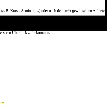
n (z. B. Kurse, Seminare…) oder nach deinem*r gewünschten Anbieter*i
besseren Überblick zu bekommen.
nar