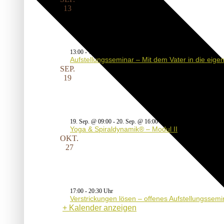
13
13:00
-
17:30
Aufstellungsseminar – Mit dem Vater in die eig
SEP.
19
19. Sep. @ 09:00
-
20. Sep. @ 16:00
Yoga & Spiraldynamik® – Modul II
OKT.
27
17:00
-
20:30
Verstrickungen lösen – offenes Aufstellungssemi
Kalender anzeigen