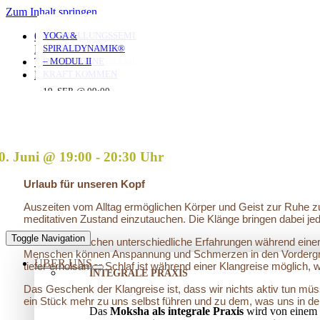
Zum Inhalt springen
MORGENYOGA MIT
YOGA MIT DANIEL
YOGA MIT DANIEL
VERSTRICKUNGEN
AUFSTELLUNGSSEMINAR
YOGA &
0351 653 20 965
ANNA
LÖSEN – OFFENES
– MIT DEM VATER
SPIRALDYNAMIK®
KONTAKT
AUFSTELLUNGSSEMINAR
IN DIE EIGENE
– MODUL II
TERMINE
10. AUG. @ 18:00
10. AUG. @ 20:00
-
-
KRAFT KOMMEN
LOGIN
07. AUG. @ 08:00
-
19:30
21:30
25. AUG. @ 17:00
19. SEP. @ 09:00
-
-
09:00
13. SEP. @ 13:00
-
20:30
20. SEP. @ 16:00
17:30
0. Juni @ 19:00
-
20:30
Urlaub für unseren Kopf
Auszeiten vom Alltag ermöglichen Körper und Geist zur Ruhe 
meditativen Zustand einzutauchen. Die Klänge bringen dabei je
Toggle Navigation
Menschen machen unterschiedliche Erfahrungen während einer 
Menschen können Anspannung und Schmerzen in den Vordergrund
ÜBER UNS
tiefer erholsamer Schlaf ist während einer Klangreise möglich,
INTEGRALE PRAXIS
Das Geschenk der Klangreise ist, dass wir nichts aktiv tun m
ein Stück mehr zu uns selbst führen und zu dem, was uns in de
Das
Moksha als integrale Praxis
wird von einem 