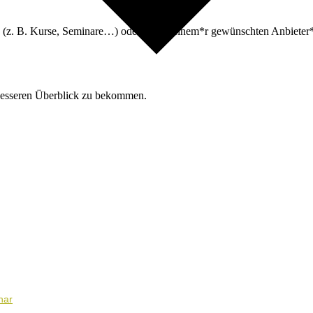
n (z. B. Kurse, Seminare…) oder nach deinem*r gewünschten Anbieter*i
besseren Überblick zu bekommen.
nar