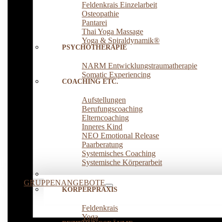
Feldenkrais Einzelarbeit
Osteopathie
Pantarei
Thai Yoga Massage
Yoga & Spiraldynamik®
PSYCHOTHERAPIE
NARM Entwicklungstraumatherapie
Somatic Experiencing
COACHING ETC.
Aufstellungen
Berufungscoaching
Elterncoaching
Inneres Kind
NEO Emotional Release
Paarberatung
Systemisches Coaching
Systemische Körperarbeit
GRUPPENANGEBOTE
KÖRPERPRAXIS
Feldenkrais
Yoga