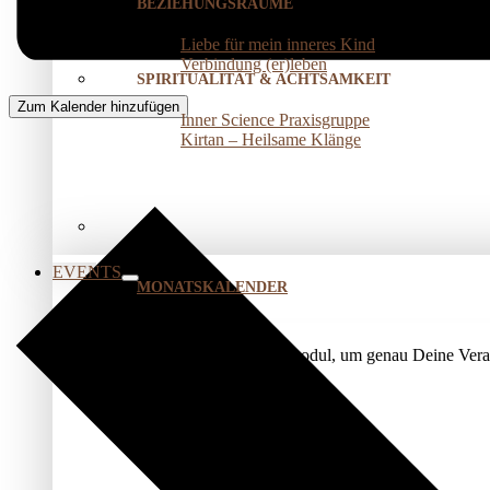
BEZIEHUNGSRÄUME
Liebe für mein inneres Kind
Verbindung (er)leben
SPIRITUALITÄT & ACHTSAMKEIT
Zum Kalender hinzufügen
Inner Science Praxisgruppe
Kirtan – Heilsame Klänge
EVENTS
MONATSKALENDER
Nutze unser Kalendermodul, um genau Deine Veran