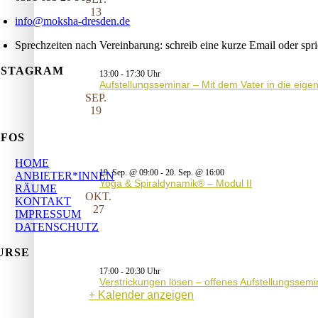
13
info@moksha-dresden.de
Sprechzeiten nach Vereinbarung: schreib eine kurze Email oder spr
NSTAGRAM
13:00
-
17:30
Aufstellungsseminar – Mit dem Vater in die eig
SEP.
19
NFOS
HOME
19. Sep. @ 09:00
-
20. Sep. @ 16:00
ANBIETER*INNEN
Yoga & Spiraldynamik® – Modul II
RÄUME
OKT.
KONTAKT
27
IMPRESSUM
DATENSCHUTZ
URSE
17:00
-
20:30
Verstrickungen lösen – offenes Aufstellungssemi
Kalender anzeigen