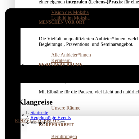
einer eigenen
integralen (Lebens-)Praxis
: für ei
Vision des Moksha
Leitbild im Moksha
MENSCHEN VOR ORT
Die Vielfalt an qualifizierten Anbieter*innen, welc
Begleitungs-, Präventions­- und Seminarangebot.
Alle Anbieter*innen
Kernteam
BESONDERE RÄUME
Für Seminare, Kurse oder Einzelarbeit
vermieten
w
Mit Elbnähe für die Pausen, viel Licht und natürl
Klangreise
Unsere Räume
Startseite
Regelmäßige Events
EINZELANGEBOTE
Klangreise
KÖRPERARBEIT
Berührungen