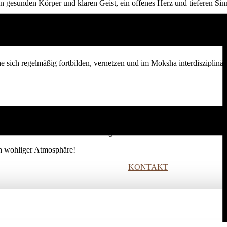
nen gesunden Körper und klaren Geist, ein offenes Herz und tieferen Si
he sich regelmäßig fortbilden, vernetzen und im Moksha interdisziplinär
ir unsere Räume stunden- oder tageweise.
ich wohliger Atmosphäre!
KONTAKT