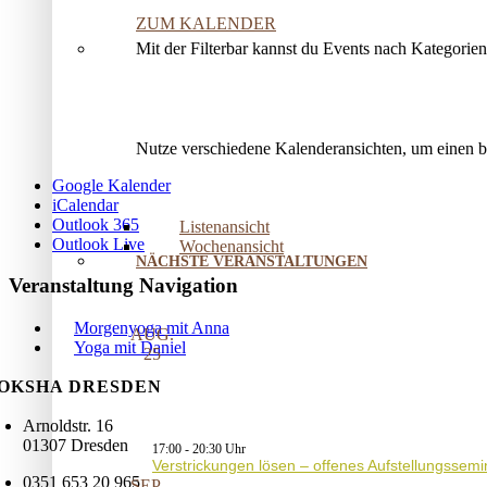
ZUM KALENDER
Mit der Filterbar kannst du Events nach Kategorie
Nutze verschiedene Kalenderansichten, um einen 
Google Kalender
iCalendar
Outlook 365
Listenansicht
Outlook Live
Wochenansicht
NÄCHSTE VERANSTALTUNGEN
Veranstaltung Navigation
Morgenyoga mit Anna
AUG.
Yoga mit Daniel
25
OKSHA DRESDEN
Arnoldstr. 16
01307 Dresden
17:00
-
20:30
Verstrickungen lösen – offenes Aufstellungssemi
0351 653 20 965
SEP.