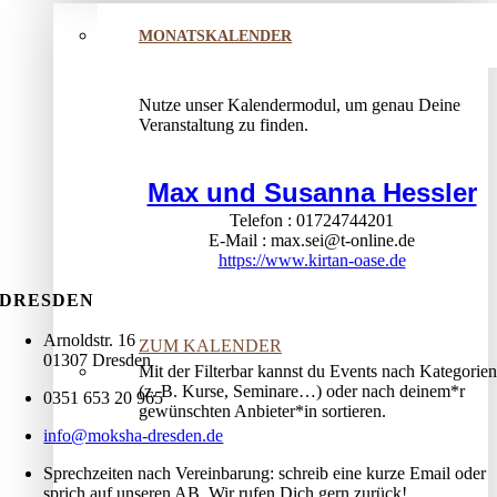
MONATSKALENDER
Nutze unser Kalendermodul, um genau Deine
Veranstaltung zu finden.
Max und Susanna Hessler
Telefon
01724744201
E-Mail
max.sei@t-online.de
https://www.kirtan-oase.de
DRESDEN
Arnoldstr. 16
ZUM KALENDER
01307 Dresden
Mit der Filterbar kannst du Events nach Kategorien
(z. B. Kurse, Seminare…) oder nach deinem*r
0351 653 20 965
gewünschten Anbieter*in sortieren.
info@moksha-dresden.de
Sprechzeiten nach Vereinbarung: schreib eine kurze Email oder
sprich auf unseren AB. Wir rufen Dich gern zurück!