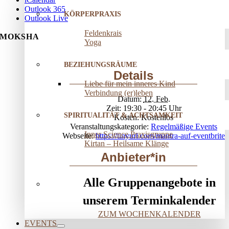
Outlook 365
KÖRPERPRAXIS
Outlook Live
Feldenkrais
MOKSHA
Yoga
BEZIEHUNGSRÄUME
Details
Liebe für mein inneres Kind
Verbindung (er)leben
Datum:
12. Feb.
Zeit:
19:30 - 20:45
SPIRITUALITÄT & ACHTSAMKEIT
Kosten:
Kostenlos
Veranstaltungskategorie:
Regelmäßige Events
Inner Science Praxisgruppe
Webseite:
https://tinyurl.com/mantra-auf-eventbrite
Kirtan – Heilsame Klänge
Anbieter*in
Alle Gruppenangebote in
unserem Terminkalender
ZUM WOCHENKALENDER
EVENTS