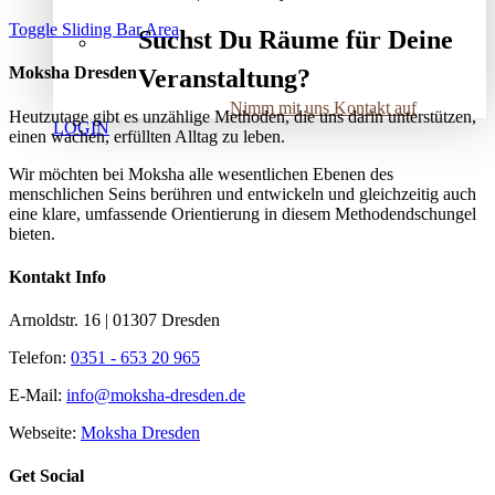
Toggle Sliding Bar Area
Suchst Du Räume für Deine
Moksha Dresden
Veranstaltung?
Nimm mit uns Kontakt auf
Heutzutage gibt es unzählige Methoden, die uns darin unterstützen,
LOGIN
einen wachen, erfüllten Alltag zu leben.
Wir möchten bei Moksha alle wesent­lichen Ebenen des
menschlichen Seins berühren und entwickeln und gleichzeitig auch
eine klare, umfassende Orientierung in diesem Methodendschungel
bieten.
Kontakt Info
Arnoldstr. 16 | 01307 Dresden
Telefon:
0351 - 653 20 965
E-Mail:
info@moksha-dresden.de
Webseite:
Moksha Dresden
Get Social