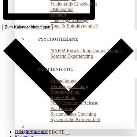
Feldenkrais Einzelarbeit
Osteopathie
Pantarei
Thai Yoga Massage
Yoga & Spiraldynamik®
Zum Kalender hinzufügen
PSYCHOTHERAPIE
NARM Entwicklungstraumatherapie
Somatic Experiencing
COACHING ETC.
Aufstellungen
Berufungscoaching
Elterncoaching
Inneres Kind
NEO Emotional Release
Paarberatung
Systemisches Coaching
Systemische Körperarbeit
Google Kalender
GRUPPENANGEBOTE
iCalendar