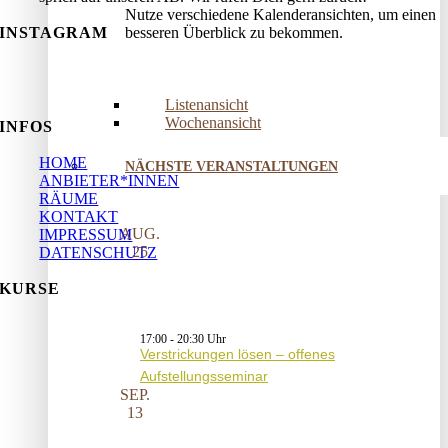
Nutze verschiedene Kalenderansichten, um einen
besseren Überblick zu bekommen.
INSTAGRAM
Listenansicht
Wochenansicht
INFOS
HOME
NÄCHSTE VERANSTALTUNGEN
ANBIETER*INNEN
RÄUME
KONTAKT
AUG.
IMPRESSUM
25
DATENSCHUTZ
KURSE
17:00
-
20:30
Verstrickungen lösen – offenes
Aufstellungsseminar
SEP.
13