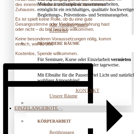
Moksha interdisziplinär zusammenarbeiten,
des inneren Friedens und eines echten inneren
ermöglicht ein reichhaltiges, qualitativ hochwertige
Zuhauses.
Begleitungs-, Präventions­- und Seminarangebot.
Es ist spielt keine Rolle, ob du eine gute
Gesangsstimme oder Meditationserfahrung hast
Alle Anbieter*innen
oder nicht – du bist herzlich willkommen.
Kernteam
Keine besonderen Voraussetzungen nötig, komm
BESONDERE RÄUME
einfach, wie du bist.
Kostenlos, Spende willkommen.
Für Seminare, Kurse oder Einzelarbeit
vermieten
wir unsere Räume stunden- oder tageweise.
Mit Elbnähe für die Pausen, viel Licht und natürlic
wohliger Atmosphäre!
KONTAKT
Unsere Räume
EINZELANGEBOTE
KÖRPERARBEIT
Berührungen