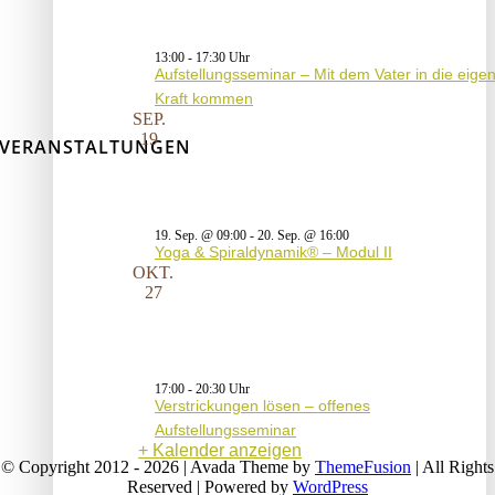
13:00
-
17:30
Aufstellungsseminar – Mit dem Vater in die eige
Kraft kommen
SEP.
19
VERANSTALTUNGEN
19. Sep. @ 09:00
-
20. Sep. @ 16:00
Yoga & Spiraldynamik® – Modul II
OKT.
27
17:00
-
20:30
Verstrickungen lösen – offenes
Aufstellungsseminar
Kalender anzeigen
© Copyright 2012 - 2026 | Avada Theme by
ThemeFusion
| All Rights
Reserved | Powered by
WordPress