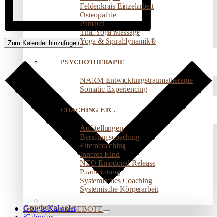
Feldenkrais Einzelarbeit
Osteopathie
Pantarei
Thai Yoga Massage
Yoga & Spiraldynamik®
Zum Kalender hinzufügen
PSYCHOTHERAPIE
NARM Entwicklungstraumatherapie
Somatic Experiencing
COACHING ETC.
Aufstellungen
Berufungscoaching
Elterncoaching
Inneres Kind
NEO Emotional Release
Paarberatung
Systemisches Coaching
Systemische Körperarbeit
Google Kalender
GRUPPENANGEBOTE
iCalendar