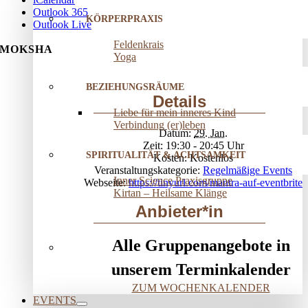
Outlook 365
KÖRPERPRAXIS
Outlook Live
Feldenkrais
MOKSHA
Yoga
BEZIEHUNGSRÄUME
Details
Liebe für mein inneres Kind
Verbindung (er)leben
Datum:
29. Jan.
Zeit:
19:30 - 20:45
SPIRITUALITÄT & ACHTSAMKEIT
Kosten:
Kostenlos
Veranstaltungskategorie:
Regelmäßige Events
Inner Science Praxisgruppe
Webseite:
https://tinyurl.com/mantra-auf-eventbrite
Kirtan – Heilsame Klänge
Anbieter*in
Alle Gruppenangebote in
unserem Terminkalender
ZUM WOCHENKALENDER
EVENTS