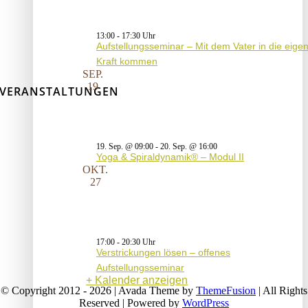
13:00
-
17:30
Aufstellungsseminar – Mit dem Vater in die eige
Kraft kommen
SEP.
19
VERANSTALTUNGEN
19. Sep. @ 09:00
-
20. Sep. @ 16:00
Yoga & Spiraldynamik® – Modul II
OKT.
27
17:00
-
20:30
Verstrickungen lösen – offenes
Aufstellungsseminar
Kalender anzeigen
© Copyright 2012 - 2026 | Avada Theme by
ThemeFusion
| All Rights
Reserved | Powered by
WordPress