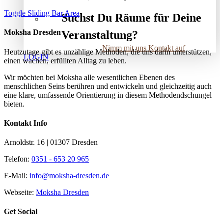
Toggle Sliding Bar Area
Suchst Du Räume für Deine
Moksha Dresden
Veranstaltung?
Nimm mit uns Kontakt auf
Heutzutage gibt es unzählige Methoden, die uns darin unterstützen,
LOGIN
einen wachen, erfüllten Alltag zu leben.
Wir möchten bei Moksha alle wesent­lichen Ebenen des
menschlichen Seins berühren und entwickeln und gleichzeitig auch
eine klare, umfassende Orientierung in diesem Methodendschungel
bieten.
Kontakt Info
Arnoldstr. 16 | 01307 Dresden
Telefon:
0351 - 653 20 965
E-Mail:
info@moksha-dresden.de
Webseite:
Moksha Dresden
Get Social