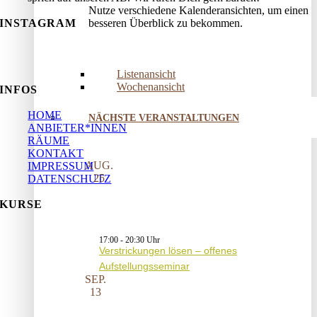
Nutze verschiedene Kalenderansichten, um einen
besseren Überblick zu bekommen.
INSTAGRAM
Listenansicht
Wochenansicht
INFOS
HOME
NÄCHSTE VERANSTALTUNGEN
ANBIETER*INNEN
RÄUME
KONTAKT
AUG.
IMPRESSUM
25
DATENSCHUTZ
KURSE
17:00
-
20:30
Verstrickungen lösen – offenes
Aufstellungsseminar
SEP.
13