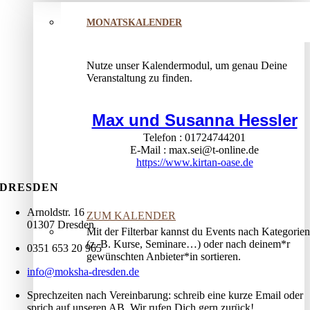
MONATSKALENDER
Nutze unser Kalendermodul, um genau Deine
Veranstaltung zu finden.
Max und Susanna Hessler
Telefon
01724744201
E-Mail
max.sei@t-online.de
https://www.kirtan-oase.de
DRESDEN
Arnoldstr. 16
ZUM KALENDER
01307 Dresden
Mit der Filterbar kannst du Events nach Kategorien
(z. B. Kurse, Seminare…) oder nach deinem*r
0351 653 20 965
gewünschten Anbieter*in sortieren.
info@moksha-dresden.de
Sprechzeiten nach Vereinbarung: schreib eine kurze Email oder
sprich auf unseren AB. Wir rufen Dich gern zurück!