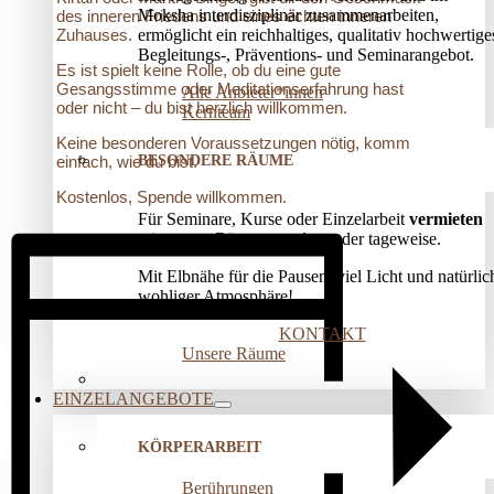
Moksha interdisziplinär zusammenarbeiten,
des inneren Friedens und eines echten inneren
ermöglicht ein reichhaltiges, qualitativ hochwertige
Zuhauses.
Begleitungs-, Präventions­- und Seminarangebot.
Es ist spielt keine Rolle, ob du eine gute
Gesangsstimme oder Meditationserfahrung hast
Alle Anbieter*innen
oder nicht – du bist herzlich willkommen.
Kernteam
Keine besonderen Voraussetzungen nötig, komm
BESONDERE RÄUME
einfach, wie du bist.
Kostenlos, Spende willkommen.
Für Seminare, Kurse oder Einzelarbeit
vermieten
wir unsere Räume stunden- oder tageweise.
Mit Elbnähe für die Pausen, viel Licht und natürlic
wohliger Atmosphäre!
KONTAKT
Unsere Räume
EINZELANGEBOTE
KÖRPERARBEIT
Berührungen