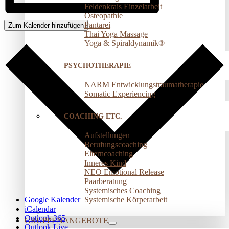
Feldenkrais Einzelarbeit
Osteopathie
Pantarei
Zum Kalender hinzufügen
Thai Yoga Massage
Yoga & Spiraldynamik®
PSYCHOTHERAPIE
NARM Entwicklungstraumatherapie
Somatic Experiencing
COACHING ETC.
Aufstellungen
Berufungscoaching
Elterncoaching
Inneres Kind
NEO Emotional Release
Paarberatung
Systemisches Coaching
Systemische Körperarbeit
Google Kalender
iCalendar
Outlook 365
GRUPPENANGEBOTE
Outlook Live