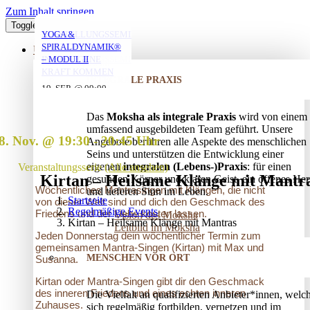
Zum Inhalt springen
Toggle Navigation
YOGA MIT DANIEL
YOGA MIT DANIEL
YOGA MIT DANIEL
VERSTRICKUNGEN
AUFSTELLUNGSSEMINAR
YOGA &
LÖSEN – OFFENES
– MIT DEM VATER
SPIRALDYNAMIK®
ÜBER UNS
AUFSTELLUNGSSEMINAR
IN DIE EIGENE
– MODUL II
10. AUG. @ 18:00
10. AUG. @ 20:00
11. AUG. @ 18:00
-
-
-
KRAFT KOMMEN
INTEGRALE PRAXIS
19:30
21:30
19:30
25. AUG. @ 17:00
19. SEP. @ 09:00
-
-
13. SEP. @ 13:00
-
20:30
20. SEP. @ 16:00
Das
Moksha als integrale Praxis
wird von einem
17:30
umfassend ausgebildeten Team geführt. Unsere
8. Nov. @ 19:30
-
20:45
Angebote berühren alle Aspekte des menschlichen
Seins und unterstützen die Entwicklung einer
eigenen
integralen (Lebens-)Praxis
: für einen
Veranstaltungsserie
(Alle ansehen)
Kirtan – Heilsame Klänge mit Mantr
gesunden Körper und klaren Geist, ein offenes Her
Wöchentliches Mantrasingen mit Klängen, die nicht
und tieferen Sinn im Leben.
Startseite
von dieser Welt sind und dich den Geschmack des
Regelmäßige Events
Friedens und der Liebe kosten lassen.
Vision des Moksha
Kirtan – Heilsame Klänge mit Mantras
Leitbild im Moksha
Jeden Donnerstag dein wöchentlicher Termin zum
gemeinsamen Mantra-Singen (Kirtan) mit Max und
MENSCHEN VOR ORT
Susanna.
Kirtan oder Mantra-Singen gibt dir den Geschmack
des inneren Friedens und eines echten inneren
Die Vielfalt an qualifizierten Anbieter*innen, welc
Zuhauses.
sich regelmäßig fortbilden, vernetzen und im