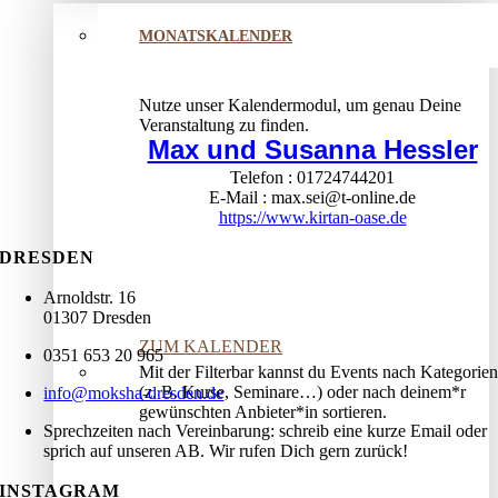
MONATSKALENDER
Nutze unser Kalendermodul, um genau Deine
Veranstaltung zu finden.
Max und Susanna Hessler
Telefon
01724744201
E-Mail
max.sei@t-online.de
https://www.kirtan-oase.de
DRESDEN
Arnoldstr. 16
01307 Dresden
ZUM KALENDER
0351 653 20 965
Mit der Filterbar kannst du Events nach Kategorien
(z. B. Kurse, Seminare…) oder nach deinem*r
info@moksha-dresden.de
gewünschten Anbieter*in sortieren.
Sprechzeiten nach Vereinbarung: schreib eine kurze Email oder
sprich auf unseren AB. Wir rufen Dich gern zurück!
INSTAGRAM