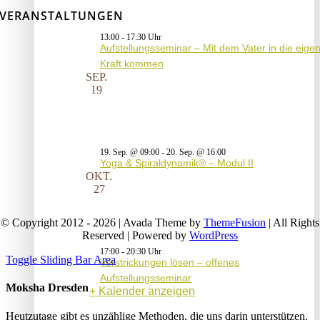
VERANSTALTUNGEN
13:00
-
17:30
Aufstellungsseminar – Mit dem Vater in die eige
Kraft kommen
SEP.
19
19. Sep. @ 09:00
-
20. Sep. @ 16:00
Yoga & Spiraldynamik® – Modul II
OKT.
27
© Copyright 2012 - 2026 | Avada Theme by
ThemeFusion
| All Rights
Reserved | Powered by
WordPress
17:00
-
20:30
Toggle Sliding Bar Area
Verstrickungen lösen – offenes
Aufstellungsseminar
Moksha Dresden
Kalender anzeigen
Heutzutage gibt es unzählige Methoden, die uns darin unterstützen,