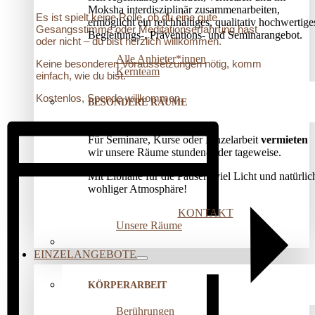
Moksha interdisziplinär zusammenarbeiten,
Es ist spielt keine Rolle, ob du eine gute
ermöglicht ein reichhaltiges, qualitativ hochwertige
Gesangsstimme oder Meditationserfahrung hast
Begleitungs-, Präventions­- und Seminarangebot.
oder nicht – du bist herzlich willkommen.
Alle Anbieter*innen
Keine besonderen Voraussetzungen nötig, komm
Kernteam
einfach, wie du bist.
Kostenlos, Spende willkommen.
BESONDERE RÄUME
Für Seminare, Kurse oder Einzelarbeit
vermieten
wir unsere Räume stunden- oder tageweise.
Mit Elbnähe für die Pausen, viel Licht und natürlic
wohliger Atmosphäre!
KONTAKT
Unsere Räume
EINZELANGEBOTE
KÖRPERARBEIT
Berührungen