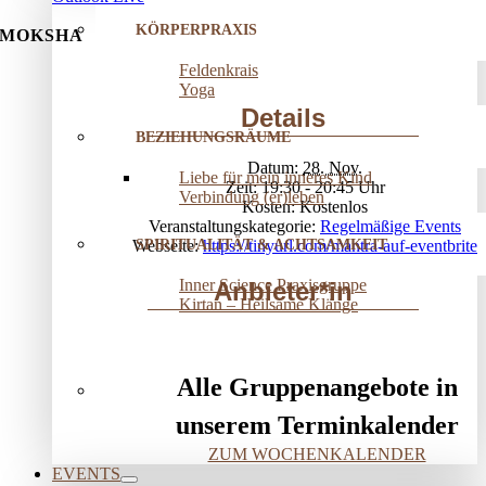
KÖRPERPRAXIS
MOKSHA
Feldenkrais
Yoga
Details
BEZIEHUNGSRÄUME
Datum:
28. Nov.
Liebe für mein inneres Kind
Zeit:
19:30 - 20:45
Verbindung (er)leben
Kosten:
Kostenlos
Veranstaltungskategorie:
Regelmäßige Events
SPIRITUALITÄT & ACHTSAMKEIT
Webseite:
https://tinyurl.com/mantra-auf-eventbrite
Inner Science Praxisgruppe
Anbieter*in
Kirtan – Heilsame Klänge
Alle Gruppenangebote in
unserem Terminkalender
ZUM WOCHENKALENDER
EVENTS