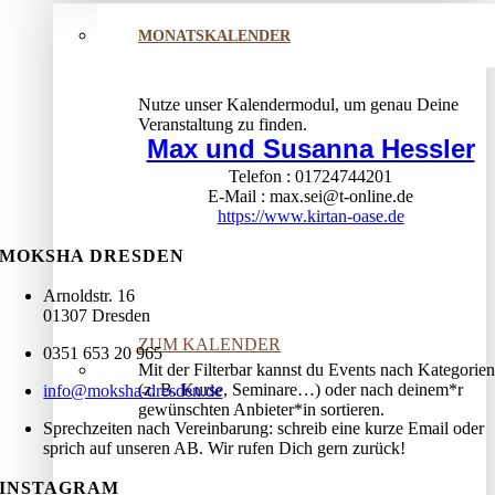
MONATSKALENDER
Nutze unser Kalendermodul, um genau Deine
Veranstaltung zu finden.
Max und Susanna Hessler
Telefon
01724744201
E-Mail
max.sei@t-online.de
https://www.kirtan-oase.de
MOKSHA DRESDEN
Arnoldstr. 16
01307 Dresden
ZUM KALENDER
0351 653 20 965
Mit der Filterbar kannst du Events nach Kategorien
(z. B. Kurse, Seminare…) oder nach deinem*r
info@moksha-dresden.de
gewünschten Anbieter*in sortieren.
Sprechzeiten nach Vereinbarung: schreib eine kurze Email oder
sprich auf unseren AB. Wir rufen Dich gern zurück!
INSTAGRAM