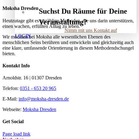
Moksha Dresden
Suchst Du Räume für Deine
Heutzutage gibt es unzählige Methoden, die uns darin unterstützen,
Veranstaltung?
einen wachen, erfüllten Alltag zu leben.
Nimm mit uns Kontakt auf
LOGIN
Wir möchten bei Moksha alle wesent­lichen Ebenen des
menschlichen Seins berühren und entwickeln und gleichzeitig auch
eine klare, umfassende Orientierung in diesem Methodendschungel
bieten.
Kontakt Info
Arnoldstr. 16 | 01307 Dresden
Telefon:
0351 - 653 20 965
E-Mail:
info@moksha-dresden.de
Webseite:
Moksha Dresden
Get Social
Page load link