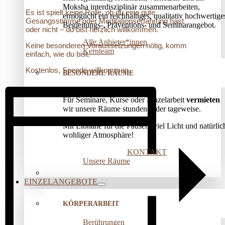
Moksha interdisziplinär zusammenarbeiten,
Es ist spielt keine Rolle, ob du eine gute
ermöglicht ein reichhaltiges, qualitativ hochwertige
Gesangsstimme oder Meditationserfahrung hast
Begleitungs-, Präventions­- und Seminarangebot.
oder nicht – du bist herzlich willkommen.
Alle Anbieter*innen
Keine besonderen Voraussetzungen nötig, komm
Kernteam
einfach, wie du bist.
Kostenlos, Spende willkommen.
BESONDERE RÄUME
Für Seminare, Kurse oder Einzelarbeit
vermieten
wir unsere Räume stunden- oder tageweise.
Mit Elbnähe für die Pausen, viel Licht und natürlic
wohliger Atmosphäre!
KONTAKT
Unsere Räume
EINZELANGEBOTE
KÖRPERARBEIT
Berührungen