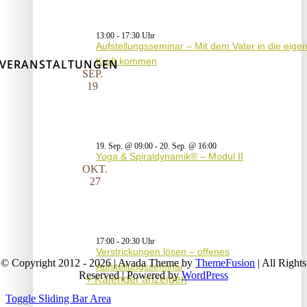
13:00
-
17:30
Aufstellungsseminar – Mit dem Vater in die eige
Kraft kommen
VERANSTALTUNGEN
SEP.
19
19. Sep. @ 09:00
-
20. Sep. @ 16:00
Yoga & Spiraldynamik® – Modul II
OKT.
27
17:00
-
20:30
Verstrickungen lösen – offenes
© Copyright 2012 - 2026 | Avada Theme by
ThemeFusion
| All Rights
Aufstellungsseminar
Reserved | Powered by
WordPress
Kalender anzeigen
Toggle Sliding Bar Area