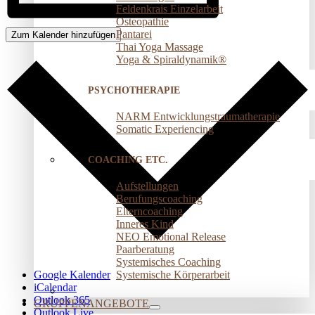
Feldenkrais Einzelarbeit
Osteopathie
Pantarei
Zum Kalender hinzufügen
Thai Yoga Massage
Yoga & Spiraldynamik®
PSYCHOTHERAPIE
NARM Entwicklungstraumatherapie
Somatic Experiencing
COACHING ETC.
Aufstellungen
Berufungscoaching
Elterncoaching
Inneres Kind
NEO Emotional Release
Paarberatung
Systemisches Coaching
Systemische Körperarbeit
Google Kalender
iCalendar
Outlook 365
GRUPPENANGEBOTE
Outlook Live