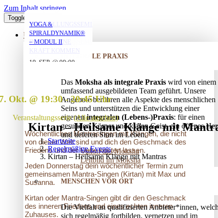
Zum Inhalt springen
Toggle Navigation
YOGA MIT DANIEL
YOGA MIT DANIEL
YOGA MIT DANIEL
VERSTRICKUNGEN
AUFSTELLUNGSSEMINAR
YOGA &
LÖSEN – OFFENES
– MIT DEM VATER
SPIRALDYNAMIK®
ÜBER UNS
AUFSTELLUNGSSEMINAR
IN DIE EIGENE
– MODUL II
10. AUG. @ 18:00
10. AUG. @ 20:00
11. AUG. @ 18:00
-
-
-
KRAFT KOMMEN
INTEGRALE PRAXIS
19:30
21:30
19:30
25. AUG. @ 17:00
19. SEP. @ 09:00
-
-
13. SEP. @ 13:00
-
20:30
20. SEP. @ 16:00
Das
Moksha als integrale Praxis
wird von einem
17:30
umfassend ausgebildeten Team geführt. Unsere
7. Okt. @ 19:30
-
20:45
Angebote berühren alle Aspekte des menschlichen
Seins und unterstützen die Entwicklung einer
eigenen
integralen (Lebens-)Praxis
: für einen
Veranstaltungsserie
(Alle ansehen)
Kirtan – Heilsame Klänge mit Mantr
gesunden Körper und klaren Geist, ein offenes Her
Wöchentliches Mantrasingen mit Klängen, die nicht
und tieferen Sinn im Leben.
Startseite
von dieser Welt sind und dich den Geschmack des
Regelmäßige Events
Friedens und der Liebe kosten lassen.
Vision des Moksha
Kirtan – Heilsame Klänge mit Mantras
Leitbild im Moksha
Jeden Donnerstag dein wöchentlicher Termin zum
gemeinsamen Mantra-Singen (Kirtan) mit Max und
MENSCHEN VOR ORT
Susanna.
Kirtan oder Mantra-Singen gibt dir den Geschmack
des inneren Friedens und eines echten inneren
Die Vielfalt an qualifizierten Anbieter*innen, welc
Zuhauses.
sich regelmäßig fortbilden, vernetzen und im