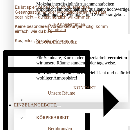
Moksha interdisziplinär zusammenarbeiten,
Es ist spielt keine Rolle, ob du eine gute
ermöglicht ein reichhaltiges, qualitativ hochwertige
Gesangsstimme oder Meditationserfahrung hast
Begleitungs-, Präventions­- und Seminarangebot.
oder nicht – du bist herzlich willkommen.
Alle Anbieter*innen
Keine besonderen Voraussetzungen nötig, komm
Kernteam
einfach, wie du bist.
Kostenlos, Spende willkommen.
BESONDERE RÄUME
Für Seminare, Kurse oder Einzelarbeit
vermieten
wir unsere Räume stunden- oder tageweise.
Mit Elbnähe für die Pausen, viel Licht und natürlic
wohliger Atmosphäre!
KONTAKT
Unsere Räume
EINZELANGEBOTE
KÖRPERARBEIT
Berührungen