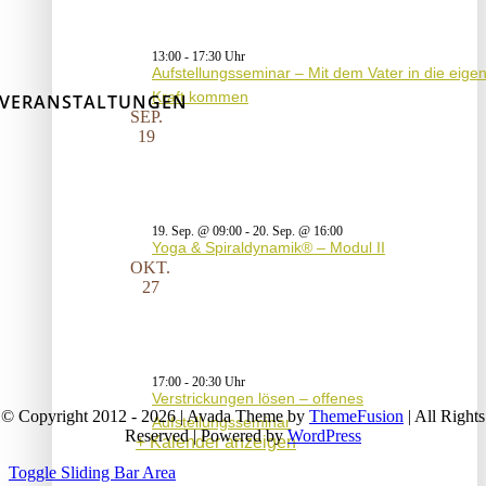
13:00
-
17:30
Aufstellungsseminar – Mit dem Vater in die eige
Kraft kommen
VERANSTALTUNGEN
SEP.
19
19. Sep. @ 09:00
-
20. Sep. @ 16:00
Yoga & Spiraldynamik® – Modul II
OKT.
27
17:00
-
20:30
Verstrickungen lösen – offenes
© Copyright 2012 - 2026 | Avada Theme by
ThemeFusion
| All Rights
Aufstellungsseminar
Reserved | Powered by
WordPress
Kalender anzeigen
Toggle Sliding Bar Area