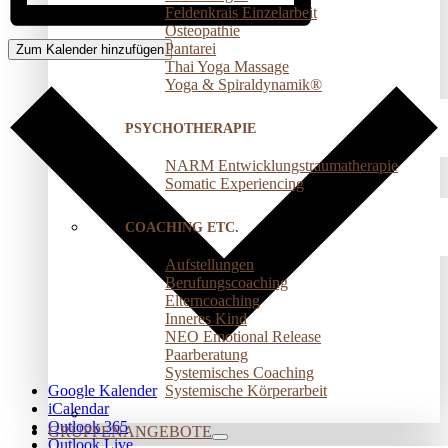
Feldenkrais Einzelarbeit
Osteopathie
Pantarei
Zum Kalender hinzufügen
Thai Yoga Massage
Yoga & Spiraldynamik®
PSYCHOTHERAPIE
NARM Entwicklungstraumatherapie
Somatic Experiencing
COACHING ETC.
Aufstellungen
Berufungscoaching
Elterncoaching
Inneres Kind
NEO Emotional Release
Paarberatung
Systemisches Coaching
Systemische Körperarbeit
Google Kalender
iCalendar
Outlook 365
GRUPPENANGEBOTE
Outlook Live