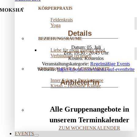
KÖRPERPRAXIS
MOKSHA
Feldenkrais
Yoga
Details
BEZIEHUNGSRÄUME
Datum:
05. Juli
Liebe für mein inneres Kind
Zeit:
19:30 - 20:45
Verbindung (er)leben
Kosten:
Kostenlos
Veranstaltungskategorie:
Regelmäßige Events
SPIRITUALITÄT & ACHTSAMKEIT
Webseite:
https://tinyurl.com/mantra-auf-eventbrite
Inner Science Praxisgruppe
Anbieter*in
Kirtan – Heilsame Klänge
Alle Gruppenangebote in
unserem Terminkalender
ZUM WOCHENKALENDER
EVENTS