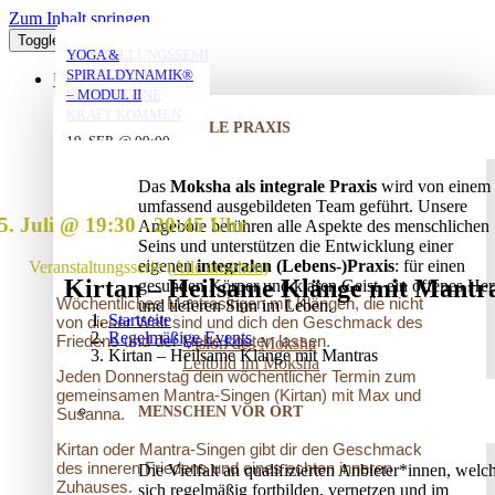
Zum Inhalt springen
Toggle Navigation
YOGA FÜR ÄLTERE
YOGA MIT ANNA
MORGENYOGA MIT
VERSTRICKUNGEN
AUFSTELLUNGSSEMINAR
YOGA &
MIT ANNA
ANNA
LÖSEN – OFFENES
– MIT DEM VATER
SPIRALDYNAMIK®
ÜBER UNS
AUFSTELLUNGSSEMINAR
IN DIE EIGENE
– MODUL II
06. AUG. @ 19:30
-
KRAFT KOMMEN
06. AUG. @ 17:45
07. AUG. @ 08:00
-
-
INTEGRALE PRAXIS
20:45
25. AUG. @ 17:00
19. SEP. @ 09:00
-
-
19:00
09:00
13. SEP. @ 13:00
-
20:30
20. SEP. @ 16:00
Das
Moksha als integrale Praxis
wird von einem
17:30
umfassend ausgebildeten Team geführt. Unsere
5. Juli @ 19:30
-
20:45
Angebote berühren alle Aspekte des menschlichen
Seins und unterstützen die Entwicklung einer
eigenen
integralen (Lebens-)Praxis
: für einen
Veranstaltungsserie
(Alle ansehen)
Kirtan – Heilsame Klänge mit Mantr
gesunden Körper und klaren Geist, ein offenes Her
Wöchentliches Mantrasingen mit Klängen, die nicht
und tieferen Sinn im Leben.
Startseite
von dieser Welt sind und dich den Geschmack des
Regelmäßige Events
Friedens und der Liebe kosten lassen.
Vision des Moksha
Kirtan – Heilsame Klänge mit Mantras
Leitbild im Moksha
Jeden Donnerstag dein wöchentlicher Termin zum
gemeinsamen Mantra-Singen (Kirtan) mit Max und
MENSCHEN VOR ORT
Susanna.
Kirtan oder Mantra-Singen gibt dir den Geschmack
des inneren Friedens und eines echten inneren
Die Vielfalt an qualifizierten Anbieter*innen, welc
Zuhauses.
sich regelmäßig fortbilden, vernetzen und im