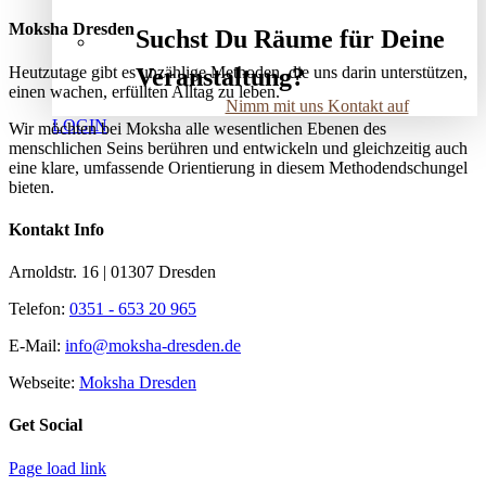
Moksha Dresden
Suchst Du Räume für Deine
Heutzutage gibt es unzählige Methoden, die uns darin unterstützen,
Veranstaltung?
einen wachen, erfüllten Alltag zu leben.
Nimm mit uns Kontakt auf
LOGIN
Wir möchten bei Moksha alle wesent­lichen Ebenen des
menschlichen Seins berühren und entwickeln und gleichzeitig auch
eine klare, umfassende Orientierung in diesem Methodendschungel
bieten.
Kontakt Info
Arnoldstr. 16 | 01307 Dresden
Telefon:
0351 - 653 20 965
E-Mail:
info@moksha-dresden.de
Webseite:
Moksha Dresden
Get Social
Page load link