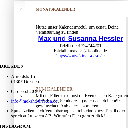
MONATSKALENDER
Nutze unser Kalendermodul, um genau Deine
Veranstaltung zu finden.
Max und Susanna Hessler
Telefon
01724744201
E-Mail
max.sei@t-online.de
https://www.kirtan-oase.de
DRESDEN
Arnoldstr. 16
01307 Dresden
ZUM KALENDER
0351 653 20 965
Mit der Filterbar kannst du Events nach Kategorien
(z. B. Kurse, Seminare…) oder nach deinem*r
info@moksha-dresden.de
gewünschten Anbieter*in sortieren.
Sprechzeiten nach Vereinbarung: schreib eine kurze Email oder
sprich auf unseren AB. Wir rufen Dich gern zurück!
INSTAGRAM