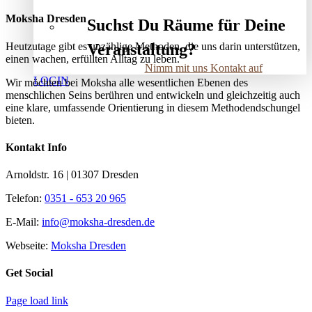
Moksha Dresden
Suchst Du Räume für Deine
Heutzutage gibt es unzählige Methoden, die uns darin unterstützen,
Veranstaltung?
einen wachen, erfüllten Alltag zu leben.
Nimm mit uns Kontakt auf
LOGIN
Wir möchten bei Moksha alle wesent­lichen Ebenen des
menschlichen Seins berühren und entwickeln und gleichzeitig auch
eine klare, umfassende Orientierung in diesem Methodendschungel
bieten.
Kontakt Info
Arnoldstr. 16 | 01307 Dresden
Telefon:
0351 - 653 20 965
E-Mail:
info@moksha-dresden.de
Webseite:
Moksha Dresden
Get Social
Page load link