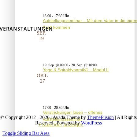
13:00
-
17:30
Aufstellungsseminar – Mit dem Vater in die eige
Kraft kommen
VERANSTALTUNGEN
SEP.
19
19. Sep. @ 09:00
-
20. Sep. @ 16:00
Yoga & Spiraldynamik® – Modul II
OKT.
27
17:00
-
20:30
Verstrickungen lösen – offenes
© Copyright 2012 - 2026 | Avada Theme by
ThemeFusion
| All Rights
Aufstellungsseminar
Reserved | Powered by
WordPress
Kalender anzeigen
Toggle Sliding Bar Area