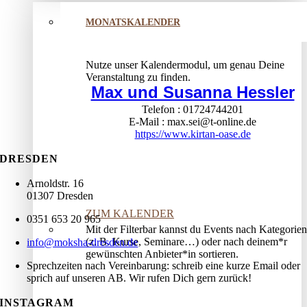
MONATSKALENDER
Nutze unser Kalendermodul, um genau Deine
Veranstaltung zu finden.
Max und Susanna Hessler
Telefon
01724744201
E-Mail
max.sei@t-online.de
https://www.kirtan-oase.de
DRESDEN
Arnoldstr. 16
01307 Dresden
ZUM KALENDER
0351 653 20 965
Mit der Filterbar kannst du Events nach Kategorien
(z. B. Kurse, Seminare…) oder nach deinem*r
info@moksha-dresden.de
gewünschten Anbieter*in sortieren.
Sprechzeiten nach Vereinbarung: schreib eine kurze Email oder
sprich auf unseren AB. Wir rufen Dich gern zurück!
INSTAGRAM