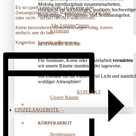
Moksha interdisziplinär zusammenarbeiten,
Es ist spielt keine Rolle, ob du eine gute
ermöglicht ein reichhaltiges, qualitativ hochwertige
Gesangsstimme oder Meditationserfahrung hast
Begleitungs-, Präventions­- und Seminarangebot.
oder nicht – du bist herzlich willkommen.
Alle Anbieter*innen
Keine besonderen Voraussetzungen nötig, komm
Kernteam
einfach, wie du bist.
Kostenlos, Spende willkommen.
BESONDERE RÄUME
Für Seminare, Kurse oder Einzelarbeit
vermieten
wir unsere Räume stunden- oder tageweise.
Mit Elbnähe für die Pausen, viel Licht und natürlic
wohliger Atmosphäre!
KONTAKT
Unsere Räume
EINZELANGEBOTE
KÖRPERARBEIT
Berührungen