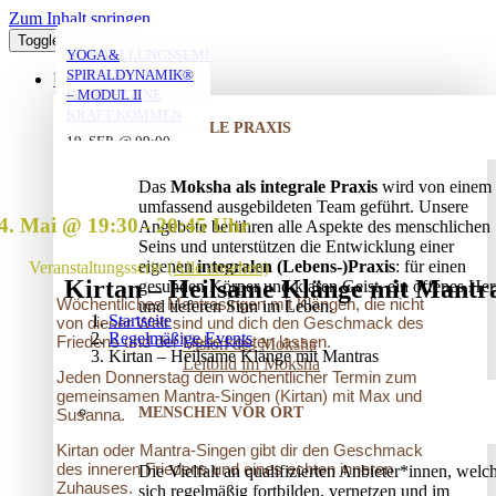
Zum Inhalt springen
Toggle Navigation
MORGENYOGA MIT
YOGA MIT DANIEL
YOGA MIT DANIEL
VERSTRICKUNGEN
AUFSTELLUNGSSEMINAR
YOGA &
ANNA
LÖSEN – OFFENES
– MIT DEM VATER
SPIRALDYNAMIK®
ÜBER UNS
AUFSTELLUNGSSEMINAR
IN DIE EIGENE
– MODUL II
10. AUG. @ 18:00
10. AUG. @ 20:00
-
-
KRAFT KOMMEN
07. AUG. @ 08:00
-
INTEGRALE PRAXIS
19:30
21:30
25. AUG. @ 17:00
19. SEP. @ 09:00
-
-
09:00
13. SEP. @ 13:00
-
20:30
20. SEP. @ 16:00
Das
Moksha als integrale Praxis
wird von einem
17:30
umfassend ausgebildeten Team geführt. Unsere
4. Mai @ 19:30
-
20:45
Angebote berühren alle Aspekte des menschlichen
Seins und unterstützen die Entwicklung einer
eigenen
integralen (Lebens-)Praxis
: für einen
Veranstaltungsserie
(Alle ansehen)
Kirtan – Heilsame Klänge mit Mantr
gesunden Körper und klaren Geist, ein offenes Her
Wöchentliches Mantrasingen mit Klängen, die nicht
und tieferen Sinn im Leben.
Startseite
von dieser Welt sind und dich den Geschmack des
Regelmäßige Events
Friedens und der Liebe kosten lassen.
Vision des Moksha
Kirtan – Heilsame Klänge mit Mantras
Leitbild im Moksha
Jeden Donnerstag dein wöchentlicher Termin zum
gemeinsamen Mantra-Singen (Kirtan) mit Max und
MENSCHEN VOR ORT
Susanna.
Kirtan oder Mantra-Singen gibt dir den Geschmack
des inneren Friedens und eines echten inneren
Die Vielfalt an qualifizierten Anbieter*innen, welc
Zuhauses.
sich regelmäßig fortbilden, vernetzen und im