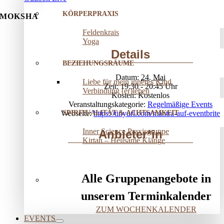
KÖRPERPRAXIS
MOKSHA
Feldenkrais
Yoga
Details
BEZIEHUNGSRÄUME
Datum:
24. Mai
Liebe für mein inneres Kind
Zeit:
19:30 - 20:45
Verbindung (er)leben
Kosten:
Kostenlos
Veranstaltungskategorie:
Regelmäßige Events
SPIRITUALITÄT & ACHTSAMKEIT
Webseite:
https://tinyurl.com/mantra-auf-eventbrite
Inner Science Praxisgruppe
Anbieter*in
Kirtan – Heilsame Klänge
Alle Gruppenangebote in
unserem Terminkalender
ZUM WOCHENKALENDER
EVENTS