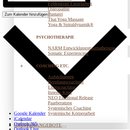
Feldenkrais Einzelarbeit
Osteopathie
Pantarei
Zum Kalender hinzufügen
Thai Yoga Massage
Yoga & Spiraldynamik®
PSYCHOTHERAPIE
NARM Entwicklungstraumatherapie
Somatic Experiencing
COACHING ETC.
Aufstellungen
Berufungscoaching
Elterncoaching
Inneres Kind
NEO Emotional Release
Paarberatung
Systemisches Coaching
Systemische Körperarbeit
Google Kalender
iCalendar
Outlook 365
GRUPPENANGEBOTE
Outlook Live