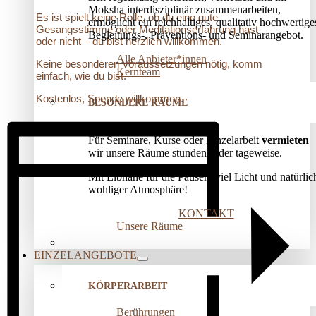
Moksha interdisziplinär zusammenarbeiten,
Es ist spielt keine Rolle, ob du eine gute
ermöglicht ein reichhaltiges, qualitativ hochwertige
Gesangsstimme oder Meditationserfahrung hast
Begleitungs-, Präventions­- und Seminarangebot.
oder nicht – du bist herzlich willkommen.
Alle Anbieter*innen
Keine besonderen Voraussetzungen nötig, komm
Kernteam
einfach, wie du bist.
Kostenlos, Spende willkommen.
BESONDERE RÄUME
Für Seminare, Kurse oder Einzelarbeit
vermieten
wir unsere Räume stunden- oder tageweise.
Mit Elbnähe für die Pausen, viel Licht und natürlic
wohliger Atmosphäre!
KONTAKT
Unsere Räume
EINZELANGEBOTE
KÖRPERARBEIT
Berührungen