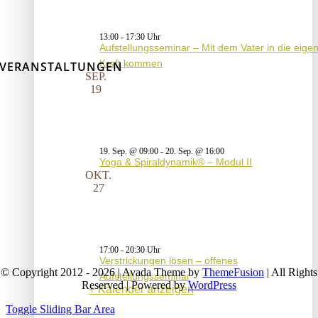
13:00
-
17:30
Aufstellungsseminar – Mit dem Vater in die eige
Kraft kommen
VERANSTALTUNGEN
SEP.
19
19. Sep. @ 09:00
-
20. Sep. @ 16:00
Yoga & Spiraldynamik® – Modul II
OKT.
27
17:00
-
20:30
Verstrickungen lösen – offenes
© Copyright 2012 - 2026 | Avada Theme by
ThemeFusion
| All Rights
Aufstellungsseminar
Reserved | Powered by
WordPress
Kalender anzeigen
Toggle Sliding Bar Area