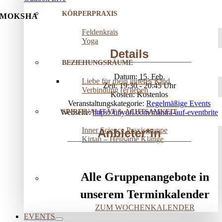
KÖRPERPRAXIS
MOKSHA
Feldenkrais
Yoga
Details
BEZIEHUNGSRÄUME
Datum:
15. Feb.
Liebe für mein inneres Kind
Zeit:
19:30 - 20:45
Verbindung (er)leben
Kosten:
Kostenlos
Veranstaltungskategorie:
Regelmäßige Events
SPIRITUALITÄT & ACHTSAMKEIT
Webseite:
https://tinyurl.com/mantra-auf-eventbrite
Inner Science Praxisgruppe
Anbieter*in
Kirtan – Heilsame Klänge
Alle Gruppenangebote in
unserem Terminkalender
ZUM WOCHENKALENDER
EVENTS