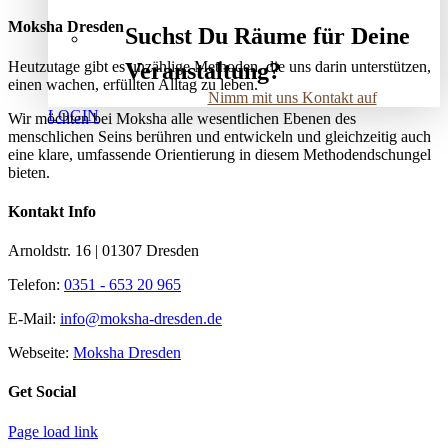
Moksha Dresden
Suchst Du Räume für Deine
Heutzutage gibt es unzählige Methoden, die uns darin unterstützen,
Veranstaltung?
einen wachen, erfüllten Alltag zu leben.
Nimm mit uns Kontakt auf
LOGIN
Wir möchten bei Moksha alle wesent­lichen Ebenen des
menschlichen Seins berühren und entwickeln und gleichzeitig auch
eine klare, umfassende Orientierung in diesem Methodendschungel
bieten.
Kontakt Info
Arnoldstr. 16 | 01307 Dresden
Telefon:
0351 - 653 20 965
E-Mail:
info@moksha-dresden.de
Webseite:
Moksha Dresden
Get Social
Page load link