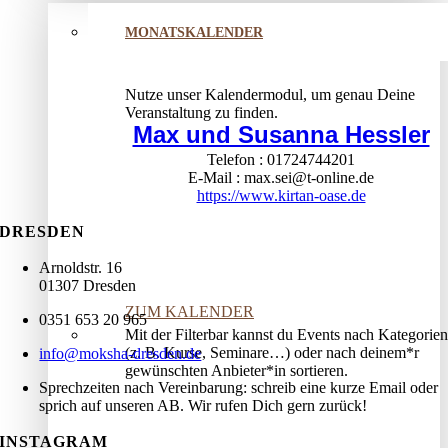
MONATSKALENDER
Nutze unser Kalendermodul, um genau Deine
Veranstaltung zu finden.
Max und Susanna Hessler
Telefon
01724744201
E-Mail
max.sei@t-online.de
https://www.kirtan-oase.de
DRESDEN
Arnoldstr. 16
01307 Dresden
ZUM KALENDER
0351 653 20 965
Mit der Filterbar kannst du Events nach Kategorien
(z. B. Kurse, Seminare…) oder nach deinem*r
info@moksha-dresden.de
gewünschten Anbieter*in sortieren.
Sprechzeiten nach Vereinbarung: schreib eine kurze Email oder
sprich auf unseren AB. Wir rufen Dich gern zurück!
INSTAGRAM