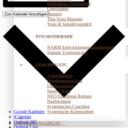
Feldenkrais Einzelarbeit
Osteopathie
Pantarei
Zum Kalender hinzufügen
Thai Yoga Massage
Yoga & Spiraldynamik®
PSYCHOTHERAPIE
NARM Entwicklungstraumatherapie
Somatic Experiencing
COACHING ETC.
Aufstellungen
Berufungscoaching
Elterncoaching
Inneres Kind
NEO Emotional Release
Paarberatung
Systemisches Coaching
Systemische Körperarbeit
Google Kalender
iCalendar
Outlook 365
GRUPPENANGEBOTE
Outlook Live