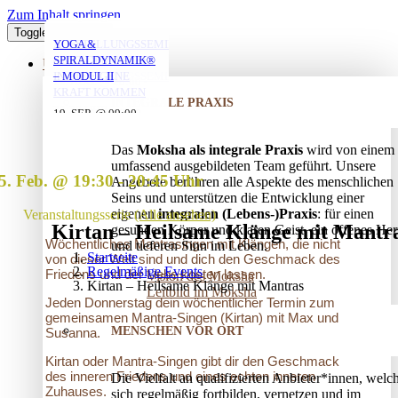
Zum Inhalt springen
Toggle Navigation
YOGA MIT DANIEL
YOGA MIT DANIEL
YOGA MIT DANIEL
VERSTRICKUNGEN
AUFSTELLUNGSSEMINAR
YOGA &
LÖSEN – OFFENES
– MIT DEM VATER
SPIRALDYNAMIK®
ÜBER UNS
AUFSTELLUNGSSEMINAR
IN DIE EIGENE
– MODUL II
10. AUG. @ 18:00
10. AUG. @ 20:00
11. AUG. @ 18:00
-
-
-
KRAFT KOMMEN
INTEGRALE PRAXIS
19:30
21:30
19:30
25. AUG. @ 17:00
19. SEP. @ 09:00
-
-
13. SEP. @ 13:00
-
20:30
20. SEP. @ 16:00
Das
Moksha als integrale Praxis
wird von einem
17:30
umfassend ausgebildeten Team geführt. Unsere
5. Feb. @ 19:30
-
20:45
Angebote berühren alle Aspekte des menschlichen
Seins und unterstützen die Entwicklung einer
eigenen
integralen (Lebens-)Praxis
: für einen
Veranstaltungsserie
(Alle ansehen)
Kirtan – Heilsame Klänge mit Mantr
gesunden Körper und klaren Geist, ein offenes Her
Wöchentliches Mantrasingen mit Klängen, die nicht
und tieferen Sinn im Leben.
Startseite
von dieser Welt sind und dich den Geschmack des
Regelmäßige Events
Friedens und der Liebe kosten lassen.
Vision des Moksha
Kirtan – Heilsame Klänge mit Mantras
Leitbild im Moksha
Jeden Donnerstag dein wöchentlicher Termin zum
gemeinsamen Mantra-Singen (Kirtan) mit Max und
MENSCHEN VOR ORT
Susanna.
Kirtan oder Mantra-Singen gibt dir den Geschmack
des inneren Friedens und eines echten inneren
Die Vielfalt an qualifizierten Anbieter*innen, welc
Zuhauses.
sich regelmäßig fortbilden, vernetzen und im