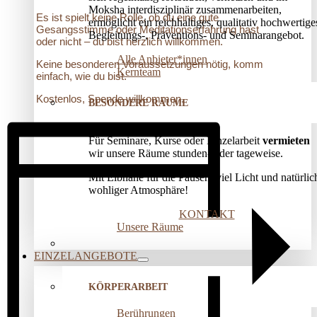
Moksha interdisziplinär zusammenarbeiten,
Es ist spielt keine Rolle, ob du eine gute
ermöglicht ein reichhaltiges, qualitativ hochwertige
Gesangsstimme oder Meditationserfahrung hast
Begleitungs-, Präventions­- und Seminarangebot.
oder nicht – du bist herzlich willkommen.
Alle Anbieter*innen
Keine besonderen Voraussetzungen nötig, komm
Kernteam
einfach, wie du bist.
Kostenlos, Spende willkommen.
BESONDERE RÄUME
Für Seminare, Kurse oder Einzelarbeit
vermieten
wir unsere Räume stunden- oder tageweise.
Mit Elbnähe für die Pausen, viel Licht und natürlic
wohliger Atmosphäre!
KONTAKT
Unsere Räume
EINZELANGEBOTE
KÖRPERARBEIT
Berührungen