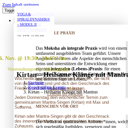
Zum Inhalt springen
Toggle Navigation
YOGA MIT DANIEL
YOGA MIT DANIEL
YOGA MIT DANIEL
VERSTRICKUNGEN
AUFSTELLUNGSSEMINAR
YOGA &
LÖSEN – OFFENES
– MIT DEM VATER
SPIRALDYNAMIK®
ÜBER UNS
AUFSTELLUNGSSEMINAR
IN DIE EIGENE
– MODUL II
10. AUG. @ 18:00
10. AUG. @ 20:00
11. AUG. @ 18:00
-
-
-
KRAFT KOMMEN
INTEGRALE PRAXIS
19:30
21:30
19:30
25. AUG. @ 17:00
19. SEP. @ 09:00
-
-
13. SEP. @ 13:00
-
20:30
20. SEP. @ 16:00
Das
Moksha als integrale Praxis
wird von einem
17:30
umfassend ausgebildeten Team geführt. Unsere
6. Nov. @ 19:30
-
20:45
Angebote berühren alle Aspekte des menschlichen
Seins und unterstützen die Entwicklung einer
eigenen
integralen (Lebens-)Praxis
: für einen
Veranstaltungsserie
(Alle ansehen)
Kirtan – Heilsame Klänge mit Mantr
gesunden Körper und klaren Geist, ein offenes Her
Wöchentliches Mantrasingen mit Klängen, die nicht
und tieferen Sinn im Leben.
Startseite
von dieser Welt sind und dich den Geschmack des
Regelmäßige Events
Friedens und der Liebe kosten lassen.
Vision des Moksha
Kirtan – Heilsame Klänge mit Mantras
Leitbild im Moksha
Jeden Donnerstag dein wöchentlicher Termin zum
gemeinsamen Mantra-Singen (Kirtan) mit Max und
MENSCHEN VOR ORT
Susanna.
Kirtan oder Mantra-Singen gibt dir den Geschmack
des inneren Friedens und eines echten inneren
Die Vielfalt an qualifizierten Anbieter*innen, welc
Zuhauses.
sich regelmäßig fortbilden, vernetzen und im