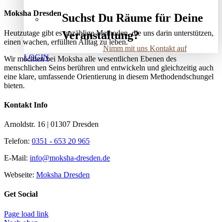
Moksha Dresden
Suchst Du Räume für Deine
Heutzutage gibt es unzählige Methoden, die uns darin unterstützen,
Veranstaltung?
einen wachen, erfüllten Alltag zu leben.
Nimm mit uns Kontakt auf
LOGIN
Wir möchten bei Moksha alle wesent­lichen Ebenen des
menschlichen Seins berühren und entwickeln und gleichzeitig auch
eine klare, umfassende Orientierung in diesem Methodendschungel
bieten.
Kontakt Info
Arnoldstr. 16 | 01307 Dresden
Telefon:
0351 - 653 20 965
E-Mail:
info@moksha-dresden.de
Webseite:
Moksha Dresden
Get Social
Page load link