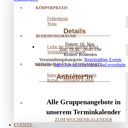
KÖRPERPRAXIS
Feldenkrais
Yoga
Details
BEZIEHUNGSRÄUME
Datum:
16. Nov.
Liebe für mein inneres Kind
Zeit:
19:30 - 20:45
Verbindung (er)leben
Kosten:
Kostenlos
Veranstaltungskategorie:
Regelmäßige Events
SPIRITUALITÄT & ACHTSAMKEIT
Webseite:
https://tinyurl.com/mantra-auf-eventbrite
Inner Science Praxisgruppe
Anbieter*in
Kirtan – Heilsame Klänge
Alle Gruppenangebote in
unserem Terminkalender
ZUM WOCHENKALENDER
EVENTS