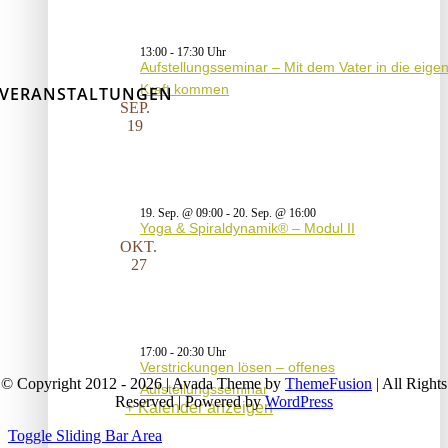
13:00
-
17:30
Aufstellungsseminar – Mit dem Vater in die eige
Kraft kommen
VERANSTALTUNGEN
SEP.
19
19. Sep. @ 09:00
-
20. Sep. @ 16:00
Yoga & Spiraldynamik® – Modul II
OKT.
27
17:00
-
20:30
Verstrickungen lösen – offenes
© Copyright 2012 - 2026 | Avada Theme by
ThemeFusion
| All Rights
Aufstellungsseminar
Reserved | Powered by
WordPress
Kalender anzeigen
Toggle Sliding Bar Area