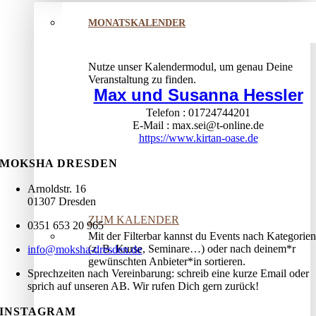
MONATSKALENDER
Nutze unser Kalendermodul, um genau Deine
Veranstaltung zu finden.
Max und Susanna Hessler
Telefon
01724744201
E-Mail
max.sei@t-online.de
https://www.kirtan-oase.de
MOKSHA DRESDEN
Arnoldstr. 16
01307 Dresden
ZUM KALENDER
0351 653 20 965
Mit der Filterbar kannst du Events nach Kategorien
(z. B. Kurse, Seminare…) oder nach deinem*r
info@moksha-dresden.de
gewünschten Anbieter*in sortieren.
Sprechzeiten nach Vereinbarung: schreib eine kurze Email oder
sprich auf unseren AB. Wir rufen Dich gern zurück!
INSTAGRAM