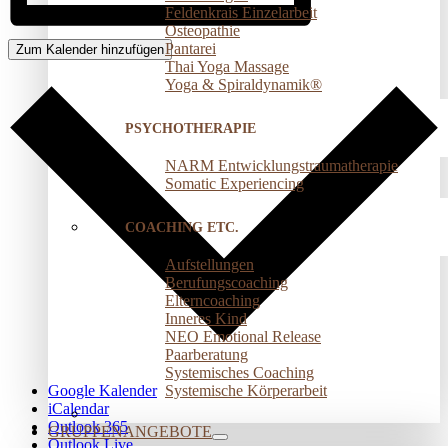
Feldenkrais Einzelarbeit
Osteopathie
Pantarei
Zum Kalender hinzufügen
Thai Yoga Massage
Yoga & Spiraldynamik®
PSYCHOTHERAPIE
NARM Entwicklungstraumatherapie
Somatic Experiencing
COACHING ETC.
Aufstellungen
Berufungscoaching
Elterncoaching
Inneres Kind
NEO Emotional Release
Paarberatung
Systemisches Coaching
Systemische Körperarbeit
Google Kalender
iCalendar
Outlook 365
GRUPPENANGEBOTE
Outlook Live