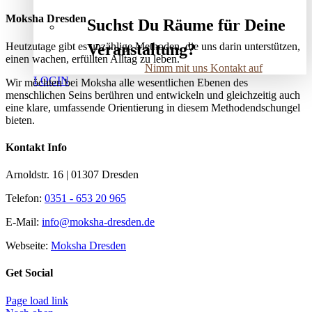
Moksha Dresden
Suchst Du Räume für Deine
Heutzutage gibt es unzählige Methoden, die uns darin unterstützen,
Veranstaltung?
einen wachen, erfüllten Alltag zu leben.
Nimm mit uns Kontakt auf
LOGIN
Wir möchten bei Moksha alle wesent­lichen Ebenen des
menschlichen Seins berühren und entwickeln und gleichzeitig auch
eine klare, umfassende Orientierung in diesem Methodendschungel
bieten.
Kontakt Info
Arnoldstr. 16 | 01307 Dresden
Telefon:
0351 - 653 20 965
E-Mail:
info@moksha-dresden.de
Webseite:
Moksha Dresden
Get Social
Page load link