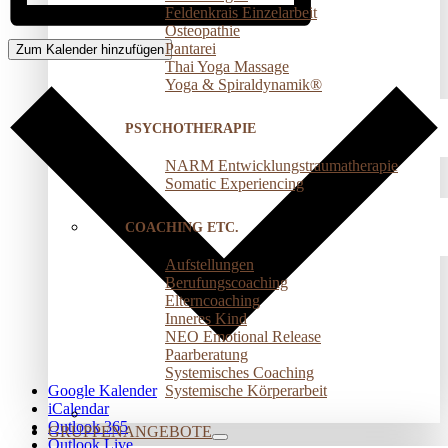
Feldenkrais Einzelarbeit
Osteopathie
Pantarei
Zum Kalender hinzufügen
Thai Yoga Massage
Yoga & Spiraldynamik®
PSYCHOTHERAPIE
NARM Entwicklungstraumatherapie
Somatic Experiencing
COACHING ETC.
Aufstellungen
Berufungscoaching
Elterncoaching
Inneres Kind
NEO Emotional Release
Paarberatung
Systemisches Coaching
Systemische Körperarbeit
Google Kalender
iCalendar
Outlook 365
GRUPPENANGEBOTE
Outlook Live