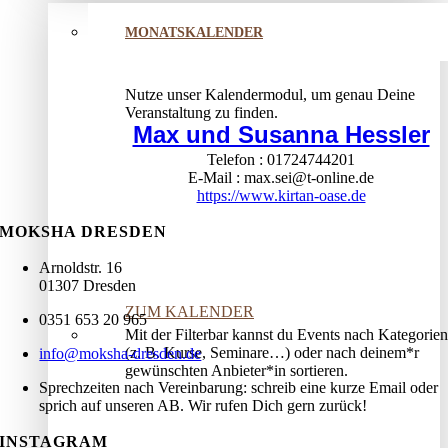
MONATSKALENDER
Nutze unser Kalendermodul, um genau Deine
Veranstaltung zu finden.
Max und Susanna Hessler
Telefon
01724744201
E-Mail
max.sei@t-online.de
https://www.kirtan-oase.de
MOKSHA DRESDEN
Arnoldstr. 16
01307 Dresden
ZUM KALENDER
0351 653 20 965
Mit der Filterbar kannst du Events nach Kategorien
(z. B. Kurse, Seminare…) oder nach deinem*r
info@moksha-dresden.de
gewünschten Anbieter*in sortieren.
Sprechzeiten nach Vereinbarung: schreib eine kurze Email oder
sprich auf unseren AB. Wir rufen Dich gern zurück!
INSTAGRAM