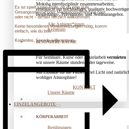
Moksha interdisziplinär zusammenarbeiten,
Es ist spielt keine Rolle, ob du eine gute
ermöglicht ein reichhaltiges, qualitativ hochwertige
Gesangsstimme oder Meditationserfahrung hast
Begleitungs-, Präventions­- und Seminarangebot.
oder nicht – du bist herzlich willkommen.
Alle Anbieter*innen
Keine besonderen Voraussetzungen nötig, komm
Kernteam
einfach, wie du bist.
Kostenlos, Spende willkommen.
BESONDERE RÄUME
Für Seminare, Kurse oder Einzelarbeit
vermieten
wir unsere Räume stunden- oder tageweise.
Mit Elbnähe für die Pausen, viel Licht und natürlic
wohliger Atmosphäre!
KONTAKT
Unsere Räume
EINZELANGEBOTE
KÖRPERARBEIT
Berührungen