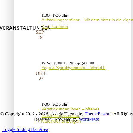
13:00
-
17:30
Aufstellungsseminar – Mit dem Vater in die eige
Kraft kommen
VERANSTALTUNGEN
SEP.
19
19. Sep. @ 09:00
-
20. Sep. @ 16:00
Yoga & Spiraldynamik® – Modul II
OKT.
27
17:00
-
20:30
Verstrickungen lösen – offenes
© Copyright 2012 - 2026 | Avada Theme by
ThemeFusion
| All Rights
Aufstellungsseminar
Reserved | Powered by
WordPress
Kalender anzeigen
Toggle Sliding Bar Area