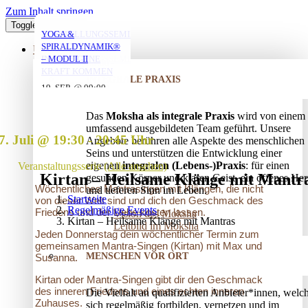
Zum Inhalt springen
Toggle Navigation
YOGA MIT DANIEL
YOGA MIT DANIEL
YOGA MIT DANIEL
VERSTRICKUNGEN
AUFSTELLUNGSSEMINAR
YOGA &
LÖSEN – OFFENES
– MIT DEM VATER
SPIRALDYNAMIK®
ÜBER UNS
AUFSTELLUNGSSEMINAR
IN DIE EIGENE
– MODUL II
10. AUG. @ 18:00
10. AUG. @ 20:00
11. AUG. @ 18:00
-
-
-
KRAFT KOMMEN
INTEGRALE PRAXIS
19:30
21:30
19:30
25. AUG. @ 17:00
19. SEP. @ 09:00
-
-
13. SEP. @ 13:00
-
20:30
20. SEP. @ 16:00
Das
Moksha als integrale Praxis
wird von einem
17:30
umfassend ausgebildeten Team geführt. Unsere
7. Juli @ 19:30
-
20:45
Angebote berühren alle Aspekte des menschlichen
Seins und unterstützen die Entwicklung einer
eigenen
integralen (Lebens-)Praxis
: für einen
Veranstaltungsserie
(Alle ansehen)
Kirtan – Heilsame Klänge mit Mantr
gesunden Körper und klaren Geist, ein offenes Her
Wöchentliches Mantrasingen mit Klängen, die nicht
und tieferen Sinn im Leben.
Startseite
von dieser Welt sind und dich den Geschmack des
Regelmäßige Events
Friedens und der Liebe kosten lassen.
Vision des Moksha
Kirtan – Heilsame Klänge mit Mantras
Leitbild im Moksha
Jeden Donnerstag dein wöchentlicher Termin zum
gemeinsamen Mantra-Singen (Kirtan) mit Max und
MENSCHEN VOR ORT
Susanna.
Kirtan oder Mantra-Singen gibt dir den Geschmack
des inneren Friedens und eines echten inneren
Die Vielfalt an qualifizierten Anbieter*innen, welc
Zuhauses.
sich regelmäßig fortbilden, vernetzen und im