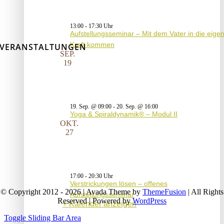
13:00
-
17:30
Aufstellungsseminar – Mit dem Vater in die eige
Kraft kommen
VERANSTALTUNGEN
SEP.
19
19. Sep. @ 09:00
-
20. Sep. @ 16:00
Yoga & Spiraldynamik® – Modul II
OKT.
27
17:00
-
20:30
Verstrickungen lösen – offenes
© Copyright 2012 - 2026 | Avada Theme by
ThemeFusion
| All Rights
Aufstellungsseminar
Reserved | Powered by
WordPress
Kalender anzeigen
Toggle Sliding Bar Area