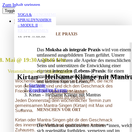
Zum Inhalt springen
Toggle Navigation
YOGA FÜR ÄLTERE
YOGA MIT ANNA
MORGENYOGA MIT
VERSTRICKUNGEN
AUFSTELLUNGSSEMINAR
YOGA &
MIT ANNA
ANNA
LÖSEN – OFFENES
– MIT DEM VATER
SPIRALDYNAMIK®
ÜBER UNS
AUFSTELLUNGSSEMINAR
IN DIE EIGENE
– MODUL II
06. AUG. @ 19:30
-
KRAFT KOMMEN
06. AUG. @ 17:45
07. AUG. @ 08:00
-
-
INTEGRALE PRAXIS
20:45
25. AUG. @ 17:00
19. SEP. @ 09:00
-
-
19:00
09:00
13. SEP. @ 13:00
-
20:30
20. SEP. @ 16:00
Das
Moksha als integrale Praxis
wird von einem
17:30
umfassend ausgebildeten Team geführt. Unsere
8. Mai @ 19:30
-
20:45
Angebote berühren alle Aspekte des menschlichen
Seins und unterstützen die Entwicklung einer
eigenen
integralen (Lebens-)Praxis
: für einen
Veranstaltungsserie
(Alle ansehen)
Kirtan – Heilsame Klänge mit Mantr
gesunden Körper und klaren Geist, ein offenes Her
Wöchentliches Mantrasingen mit Klängen, die nicht
und tieferen Sinn im Leben.
Startseite
von dieser Welt sind und dich den Geschmack des
Regelmäßige Events
Friedens und der Liebe kosten lassen.
Vision des Moksha
Kirtan – Heilsame Klänge mit Mantras
Leitbild im Moksha
Jeden Donnerstag dein wöchentlicher Termin zum
gemeinsamen Mantra-Singen (Kirtan) mit Max und
MENSCHEN VOR ORT
Susanna.
Kirtan oder Mantra-Singen gibt dir den Geschmack
des inneren Friedens und eines echten inneren
Die Vielfalt an qualifizierten Anbieter*innen, welc
Zuhauses.
sich regelmäßig fortbilden, vernetzen und im