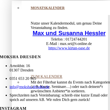
MONATSKALENDER
Nutze unser Kalendermodul, um genau Deine
Veranstaltung zu finden.
Max und Susanna Hessler
Telefon
01724744201
E-Mail
max.sei@t-online.de
https://www.kirtan-oase.de
MOKSHA DRESDEN
Arnoldstr. 16
01307 Dresden
ZUM KALENDER
0351 653 20 965
Mit der Filterbar kannst du Events nach Kategorien
(z. B. Kurse, Seminare…) oder nach deinem*r
info@moksha-dresden.de
gewünschten Anbieter*in sortieren.
Sprechzeiten nach Vereinbarung: schreib eine kurze Email oder
sprich auf unseren AB. Wir rufen Dich gern zurück!
INSTAGRAM