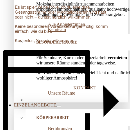
Moksha interdisziplinär zusammenarbeiten,
Es ist spielt keine Rolle, ob du eine gute
ermöglicht ein reichhaltiges, qualitativ hochwertige
Gesangsstimme oder Meditationserfahrung hast
Begleitungs-, Präventions­- und Seminarangebot.
oder nicht – du bist herzlich willkommen.
Alle Anbieter*innen
Keine besonderen Voraussetzungen nötig, komm
Kernteam
einfach, wie du bist.
Kostenlos, Spende willkommen.
BESONDERE RÄUME
Für Seminare, Kurse oder Einzelarbeit
vermieten
wir unsere Räume stunden- oder tageweise.
Mit Elbnähe für die Pausen, viel Licht und natürlic
wohliger Atmosphäre!
KONTAKT
Unsere Räume
EINZELANGEBOTE
KÖRPERARBEIT
Berührungen