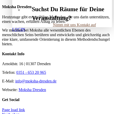
Moksha Dresden
Suchst Du Räume für Deine
Heutzutage gibt es unzählige Methoden, die uns darin unterstützen,
Veranstaltung?
einen wachen, erfüllten Alltag zu leben.
Nimm mit uns Kontakt auf
LOGIN
Wir möchten bei Moksha alle wesent­lichen Ebenen des
menschlichen Seins berühren und entwickeln und gleichzeitig auch
eine klare, umfassende Orientierung in diesem Methodendschungel
bieten.
Kontakt Info
Arnoldstr. 16 | 01307 Dresden
Telefon:
0351 - 653 20 965
E-Mail:
info@moksha-dresden.de
Webseite:
Moksha Dresden
Get Social
Page load link