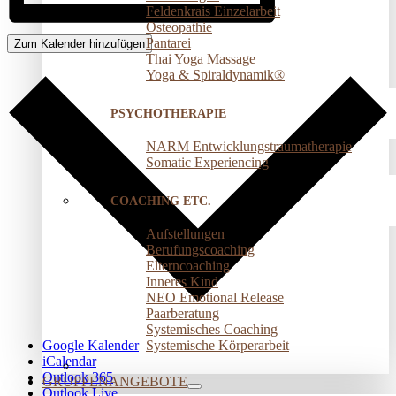
Feldenkrais Einzelarbeit
Osteopathie
Pantarei
Zum Kalender hinzufügen
Thai Yoga Massage
Yoga & Spiraldynamik®
PSYCHOTHERAPIE
NARM Entwicklungstraumatherapie
Somatic Experiencing
COACHING ETC.
Aufstellungen
Berufungscoaching
Elterncoaching
Inneres Kind
NEO Emotional Release
Paarberatung
Systemisches Coaching
Systemische Körperarbeit
Google Kalender
iCalendar
Outlook 365
GRUPPENANGEBOTE
Outlook Live