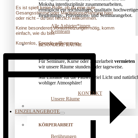
Moksha interdisziplinär zusammenarbeiten,
Es ist spielt keine Rolle, ob du eine gute
ermöglicht ein reichhaltiges, qualitativ hochwertige
Gesangsstimme oder Meditationserfahrung hast
Begleitungs-, Präventions­- und Seminarangebot.
oder nicht – du bist herzlich willkommen.
Alle Anbieter*innen
Keine besonderen Voraussetzungen nötig, komm
Kernteam
einfach, wie du bist.
Kostenlos, Spende willkommen.
BESONDERE RÄUME
Für Seminare, Kurse oder Einzelarbeit
vermieten
wir unsere Räume stunden- oder tageweise.
Mit Elbnähe für die Pausen, viel Licht und natürlic
wohliger Atmosphäre!
KONTAKT
Unsere Räume
EINZELANGEBOTE
KÖRPERARBEIT
Berührungen