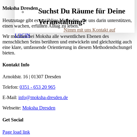
Moksha Dresden
Suchst Du Räume für Deine
Heutzutage gibt es unzählige Methoden, die uns darin unterstützen,
Veranstaltung?
einen wachen, erfüllten Alltag zu leben.
Nimm mit uns Kontakt auf
LOGIN
Wir möchten bei Moksha alle wesent­lichen Ebenen des
menschlichen Seins berühren und entwickeln und gleichzeitig auch
eine klare, umfassende Orientierung in diesem Methodendschungel
bieten.
Kontakt Info
Arnoldstr. 16 | 01307 Dresden
Telefon:
0351 - 653 20 965
E-Mail:
info@moksha-dresden.de
Webseite:
Moksha Dresden
Get Social
Page load link