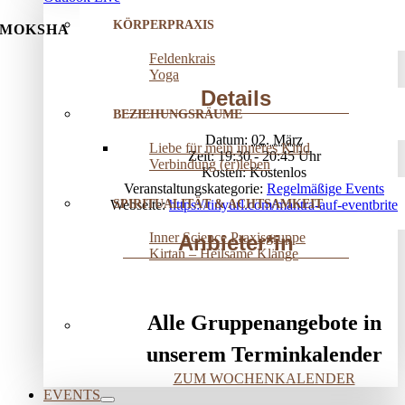
KÖRPERPRAXIS
MOKSHA
Feldenkrais
Yoga
Details
BEZIEHUNGSRÄUME
Datum:
02. März
Liebe für mein inneres Kind
Zeit:
19:30 - 20:45
Verbindung (er)leben
Kosten:
Kostenlos
Veranstaltungskategorie:
Regelmäßige Events
SPIRITUALITÄT & ACHTSAMKEIT
Webseite:
https://tinyurl.com/mantra-auf-eventbrite
Inner Science Praxisgruppe
Anbieter*in
Kirtan – Heilsame Klänge
Alle Gruppenangebote in
unserem Terminkalender
ZUM WOCHENKALENDER
EVENTS