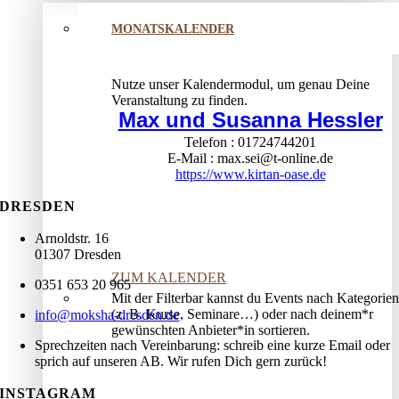
MONATSKALENDER
Nutze unser Kalendermodul, um genau Deine
Veranstaltung zu finden.
Max und Susanna Hessler
Telefon
01724744201
E-Mail
max.sei@t-online.de
https://www.kirtan-oase.de
DRESDEN
Arnoldstr. 16
01307 Dresden
ZUM KALENDER
0351 653 20 965
Mit der Filterbar kannst du Events nach Kategorien
(z. B. Kurse, Seminare…) oder nach deinem*r
info@moksha-dresden.de
gewünschten Anbieter*in sortieren.
Sprechzeiten nach Vereinbarung: schreib eine kurze Email oder
sprich auf unseren AB. Wir rufen Dich gern zurück!
INSTAGRAM