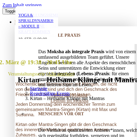
Zum Inhalt springen
Toggle Navigation
MORGENYOGA MIT
YOGA MIT DANIEL
YOGA MIT DANIEL
VERSTRICKUNGEN
AUFSTELLUNGSSEMINAR
YOGA &
ANNA
LÖSEN – OFFENES
– MIT DEM VATER
SPIRALDYNAMIK®
ÜBER UNS
AUFSTELLUNGSSEMINAR
IN DIE EIGENE
– MODUL II
10. AUG. @ 18:00
10. AUG. @ 20:00
-
-
KRAFT KOMMEN
07. AUG. @ 08:00
-
INTEGRALE PRAXIS
19:30
21:30
25. AUG. @ 17:00
19. SEP. @ 09:00
-
-
09:00
13. SEP. @ 13:00
-
20:30
20. SEP. @ 16:00
Das
Moksha als integrale Praxis
wird von einem
17:30
umfassend ausgebildeten Team geführt. Unsere
2. März @ 19:30
-
20:45
Angebote berühren alle Aspekte des menschlichen
Seins und unterstützen die Entwicklung einer
eigenen
integralen (Lebens-)Praxis
: für einen
Veranstaltungsserie
(Alle ansehen)
Kirtan – Heilsame Klänge mit Mantr
gesunden Körper und klaren Geist, ein offenes Her
Wöchentliches Mantrasingen mit Klängen, die nicht
und tieferen Sinn im Leben.
Startseite
von dieser Welt sind und dich den Geschmack des
Regelmäßige Events
Friedens und der Liebe kosten lassen.
Vision des Moksha
Kirtan – Heilsame Klänge mit Mantras
Leitbild im Moksha
Jeden Donnerstag dein wöchentlicher Termin zum
gemeinsamen Mantra-Singen (Kirtan) mit Max und
MENSCHEN VOR ORT
Susanna.
Kirtan oder Mantra-Singen gibt dir den Geschmack
des inneren Friedens und eines echten inneren
Die Vielfalt an qualifizierten Anbieter*innen, welc
Zuhauses.
sich regelmäßig fortbilden, vernetzen und im