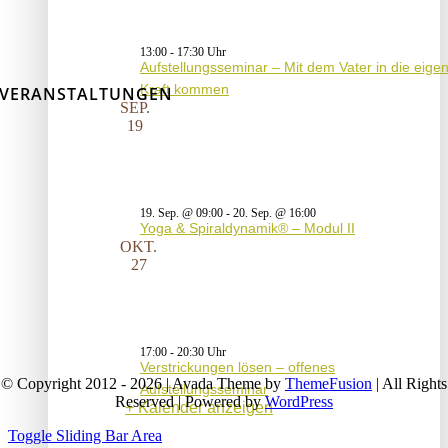
13:00
-
17:30
Aufstellungsseminar – Mit dem Vater in die eige
Kraft kommen
VERANSTALTUNGEN
SEP.
19
19. Sep. @ 09:00
-
20. Sep. @ 16:00
Yoga & Spiraldynamik® – Modul II
OKT.
27
17:00
-
20:30
Verstrickungen lösen – offenes
© Copyright 2012 - 2026 | Avada Theme by
ThemeFusion
| All Rights
Aufstellungsseminar
Reserved | Powered by
WordPress
Kalender anzeigen
Toggle Sliding Bar Area