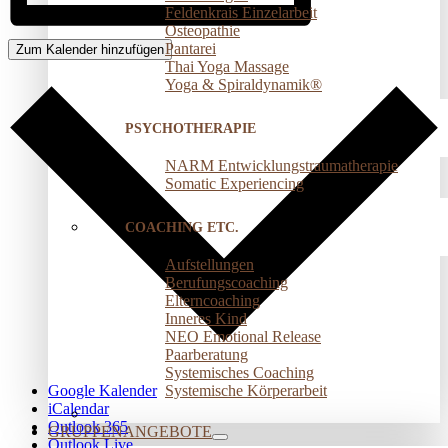
Feldenkrais Einzelarbeit
Osteopathie
Pantarei
Zum Kalender hinzufügen
Thai Yoga Massage
Yoga & Spiraldynamik®
PSYCHOTHERAPIE
NARM Entwicklungstraumatherapie
Somatic Experiencing
COACHING ETC.
Aufstellungen
Berufungscoaching
Elterncoaching
Inneres Kind
NEO Emotional Release
Paarberatung
Systemisches Coaching
Systemische Körperarbeit
Google Kalender
iCalendar
Outlook 365
GRUPPENANGEBOTE
Outlook Live