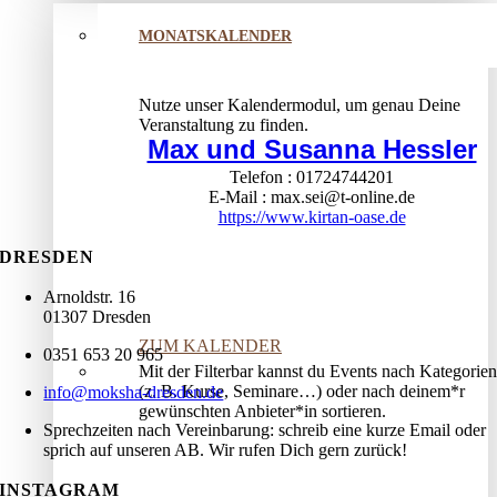
MONATSKALENDER
Nutze unser Kalendermodul, um genau Deine
Veranstaltung zu finden.
Max und Susanna Hessler
Telefon
01724744201
E-Mail
max.sei@t-online.de
https://www.kirtan-oase.de
DRESDEN
Arnoldstr. 16
01307 Dresden
ZUM KALENDER
0351 653 20 965
Mit der Filterbar kannst du Events nach Kategorien
(z. B. Kurse, Seminare…) oder nach deinem*r
info@moksha-dresden.de
gewünschten Anbieter*in sortieren.
Sprechzeiten nach Vereinbarung: schreib eine kurze Email oder
sprich auf unseren AB. Wir rufen Dich gern zurück!
INSTAGRAM