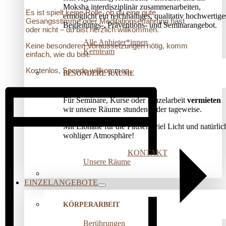
Moksha interdisziplinär zusammenarbeiten,
Es ist spielt keine Rolle, ob du eine gute
ermöglicht ein reichhaltiges, qualitativ hochwertige
Gesangsstimme oder Meditationserfahrung hast
Begleitungs-, Präventions­- und Seminarangebot.
oder nicht – du bist herzlich willkommen.
Alle Anbieter*innen
Keine besonderen Voraussetzungen nötig, komm
Kernteam
einfach, wie du bist.
Kostenlos, Spende willkommen.
BESONDERE RÄUME
Für Seminare, Kurse oder Einzelarbeit
vermieten
wir unsere Räume stunden- oder tageweise.
Mit Elbnähe für die Pausen, viel Licht und natürlic
wohliger Atmosphäre!
KONTAKT
Unsere Räume
EINZELANGEBOTE
KÖRPERARBEIT
Berührungen