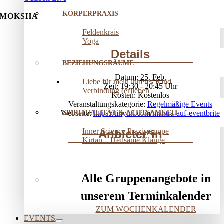
KÖRPERPRAXIS
MOKSHA
Feldenkrais
Yoga
Details
BEZIEHUNGSRÄUME
Datum:
25. Feb.
Liebe für mein inneres Kind
Zeit:
19:30 - 20:45
Verbindung (er)leben
Kosten:
Kostenlos
Veranstaltungskategorie:
Regelmäßige Events
SPIRITUALITÄT & ACHTSAMKEIT
Webseite:
https://tinyurl.com/mantra-auf-eventbrite
Inner Science Praxisgruppe
Anbieter*in
Kirtan – Heilsame Klänge
Alle Gruppenangebote in
unserem Terminkalender
ZUM WOCHENKALENDER
EVENTS