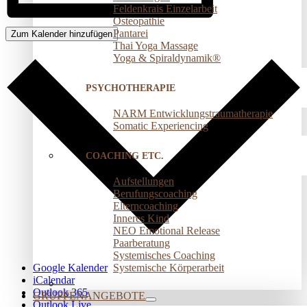
Feldenkrais Einzelarbeit
Osteopathie
Pantarei
Zum Kalender hinzufügen
Thai Yoga Massage
Yoga & Spiraldynamik®
PSYCHOTHERAPIE
NARM Entwicklungstraumatherapie
Somatic Experiencing
COACHING ETC.
Aufstellungen
Berufungscoaching
Elterncoaching
Inneres Kind
NEO Emotional Release
Paarberatung
Systemisches Coaching
Systemische Körperarbeit
Google Kalender
iCalendar
Outlook 365
GRUPPENANGEBOTE
Outlook Live