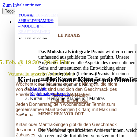
Zum Inhalt springen
Toggle Navigation
YOGA FÜR ÄLTERE
YOGA MIT ANNA
MORGENYOGA MIT
VERSTRICKUNGEN
AUFSTELLUNGSSEMINAR
YOGA &
MIT ANNA
ANNA
LÖSEN – OFFENES
– MIT DEM VATER
SPIRALDYNAMIK®
ÜBER UNS
AUFSTELLUNGSSEMINAR
IN DIE EIGENE
– MODUL II
06. AUG. @ 19:30
-
KRAFT KOMMEN
06. AUG. @ 17:45
07. AUG. @ 08:00
-
-
INTEGRALE PRAXIS
20:45
25. AUG. @ 17:00
19. SEP. @ 09:00
-
-
19:00
09:00
13. SEP. @ 13:00
-
20:30
20. SEP. @ 16:00
Das
Moksha als integrale Praxis
wird von einem
17:30
umfassend ausgebildeten Team geführt. Unsere
5. Feb. @ 19:30
-
20:45
Angebote berühren alle Aspekte des menschlichen
Seins und unterstützen die Entwicklung einer
eigenen
integralen (Lebens-)Praxis
: für einen
Veranstaltungsserie
(Alle ansehen)
Kirtan – Heilsame Klänge mit Mantr
gesunden Körper und klaren Geist, ein offenes Her
Wöchentliches Mantrasingen mit Klängen, die nicht
und tieferen Sinn im Leben.
Startseite
von dieser Welt sind und dich den Geschmack des
Regelmäßige Events
Friedens und der Liebe kosten lassen.
Vision des Moksha
Kirtan – Heilsame Klänge mit Mantras
Leitbild im Moksha
Jeden Donnerstag dein wöchentlicher Termin zum
gemeinsamen Mantra-Singen (Kirtan) mit Max und
MENSCHEN VOR ORT
Susanna.
Kirtan oder Mantra-Singen gibt dir den Geschmack
des inneren Friedens und eines echten inneren
Die Vielfalt an qualifizierten Anbieter*innen, welc
Zuhauses.
sich regelmäßig fortbilden, vernetzen und im