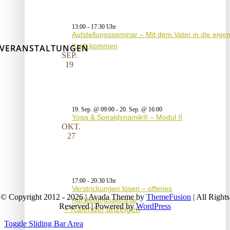
13:00
-
17:30
Aufstellungsseminar – Mit dem Vater in die eige
Kraft kommen
VERANSTALTUNGEN
SEP.
19
19. Sep. @ 09:00
-
20. Sep. @ 16:00
Yoga & Spiraldynamik® – Modul II
OKT.
27
17:00
-
20:30
Verstrickungen lösen – offenes
© Copyright 2012 - 2026 | Avada Theme by
ThemeFusion
| All Rights
Aufstellungsseminar
Reserved | Powered by
WordPress
Kalender anzeigen
Toggle Sliding Bar Area