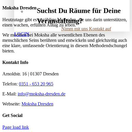
Moksha Dresden
Suchst Du Räume für Deine
Heutzutage gibt es unzählige Methoden, die uns darin unterstützen,
Veranstaltung?
einen wachen, erfüllten Alltag zu leben.
Nimm mit uns Kontakt auf
LOGIN
Wir möchten bei Moksha alle wesent­lichen Ebenen des
menschlichen Seins berühren und entwickeln und gleichzeitig auch
eine klare, umfassende Orientierung in diesem Methodendschungel
bieten.
Kontakt Info
Arnoldstr. 16 | 01307 Dresden
Telefon:
0351 - 653 20 965
E-Mail:
info@moksha-dresden.de
Webseite:
Moksha Dresden
Get Social
Page load link