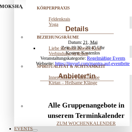
MOKSHA
KÖRPERPRAXIS
Feldenkrais
Yoga
Details
BEZIEHUNGSRÄUME
Datum:
21. Mai
Zeit:
19:30 - 20:45
Liebe für mein inneres Kind
Kosten:
Kostenlos
Verbindung (er)leben
Veranstaltungskategorie:
Regelmäßige Events
Webseite:
https://tinyurl.com/mantra-auf-eventbrite
SPIRITUALITÄT & ACHTSAMKEIT
Anbieter*in
Inner Science Praxisgruppe
Kirtan – Heilsame Klänge
Alle Gruppenangebote in
unserem Terminkalender
ZUM WOCHENKALENDER
EVENTS