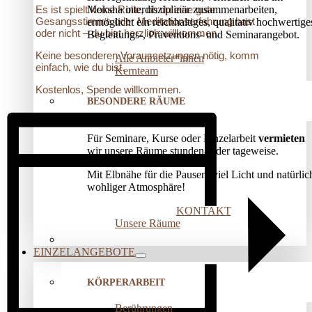
Moksha interdisziplinär zusammenarbeiten,
Es ist spielt keine Rolle, ob du eine gute
Gesangsstimme oder Meditationserfahrung hast
ermöglicht ein reichhaltiges, qualitativ hochwertige
oder nicht – du bist herzlich willkommen.
Begleitungs-, Präventions­- und Seminarangebot.
Keine besonderen Voraussetzungen nötig, komm
Alle Anbieter*innen
einfach, wie du bist.
Kernteam
Kostenlos, Spende willkommen.
BESONDERE RÄUME
Für Seminare, Kurse oder Einzelarbeit
vermieten
wir unsere Räume stunden- oder tageweise.
Mit Elbnähe für die Pausen, viel Licht und natürlic
wohliger Atmosphäre!
KONTAKT
Unsere Räume
EINZELANGEBOTE
KÖRPERARBEIT
Berührungen