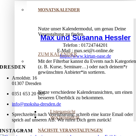
MONATSKALENDER
Nutze unser Kalendermodul, um genau Deine
Veranstaltung zu finden.
Max und Susanna Hessler
Telefon
01724744201
E-Mail
max.sei@t-online.de
ZUM KALENDER
https://www.kirtan-oase.de
Mit der Filterbar kannst du Events nach Kategorien
(z. B. Kurse, Seminare…) oder nach deinem*r
DRESDEN
gewünschten Anbieter*in sortieren.
Arnoldstr. 16
01307 Dresden
Nutze verschiedene Kalenderansichten, um einen
0351 653 20 965
besseren Überblick zu bekommen.
info@moksha-dresden.de
Listenansicht
Sprechzeiten nach Vereinbarung: schreib eine kurze Email oder
Wochenansicht
sprich auf unseren AB. Wir rufen Dich gern zurück!
NÄCHSTE VERANSTALTUNGEN
INSTAGRAM