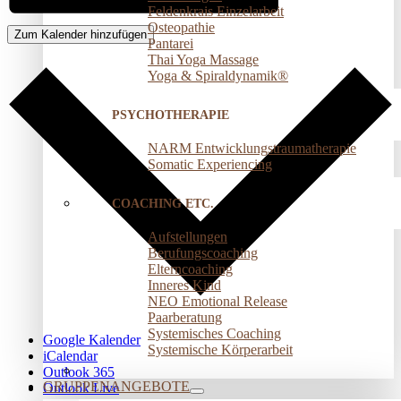
Feldenkrais Einzelarbeit
Osteopathie
Zum Kalender hinzufügen
Pantarei
Thai Yoga Massage
Yoga & Spiraldynamik®
PSYCHOTHERAPIE
NARM Entwicklungstraumatherapie
Somatic Experiencing
COACHING ETC.
Aufstellungen
Berufungscoaching
Elterncoaching
Inneres Kind
NEO Emotional Release
Paarberatung
Systemisches Coaching
Google Kalender
Systemische Körperarbeit
iCalendar
Outlook 365
GRUPPENANGEBOTE
Outlook Live