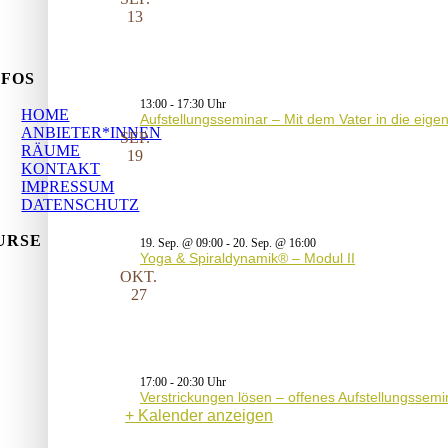
13
NFOS
13:00
-
17:30
HOME
Aufstellungsseminar – Mit dem Vater in die eig
ANBIETER*INNEN
SEP.
RÄUME
19
KONTAKT
IMPRESSUM
DATENSCHUTZ
URSE
19. Sep. @ 09:00
-
20. Sep. @ 16:00
Yoga & Spiraldynamik® – Modul II
OKT.
27
17:00
-
20:30
Verstrickungen lösen – offenes Aufstellungssemi
Kalender anzeigen