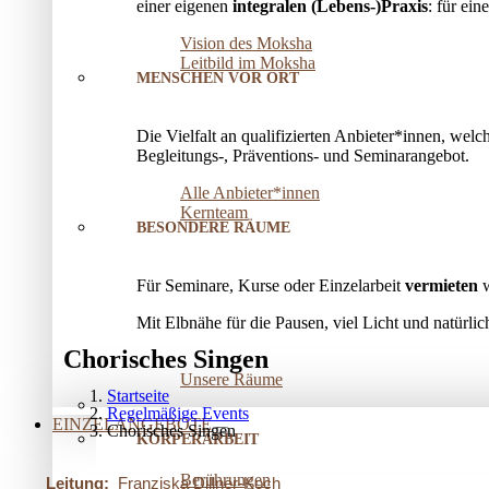
einer eigenen
integralen (Lebens-)Praxis
: für ei
Vision des Moksha
Leitbild im Moksha
MENSCHEN VOR ORT
Die Vielfalt an qualifizierten Anbieter*innen, welc
Begleitungs-, Präventions­- und Seminarangebot.
Alle Anbieter*innen
Kernteam
BESONDERE RÄUME
Für Seminare, Kurse oder Einzelarbeit
vermieten
w
Mit Elbnähe für die Pausen, viel Licht und natürl
Chorisches Singen
Unsere Räume
Startseite
Regelmäßige Events
EINZELANGEBOTE
Chorisches Singen
KÖRPERARBEIT
Berührungen
Leitung:
Franziska Dillner-Koch