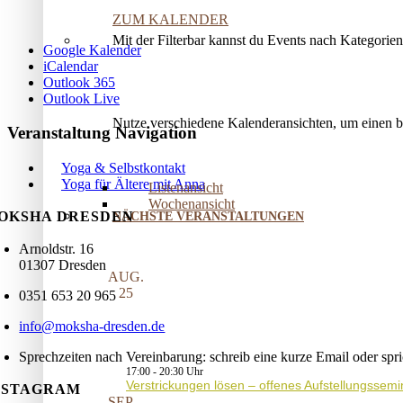
ZUM KALENDER
Mit der Filterbar kannst du Events nach Kategorie
Google Kalender
iCalendar
Outlook 365
Outlook Live
Nutze verschiedene Kalenderansichten, um einen 
Veranstaltung Navigation
Yoga & Selbstkontakt
Yoga für Ältere mit Anna
Listenansicht
Wochenansicht
OKSHA DRESDEN
NÄCHSTE VERANSTALTUNGEN
Arnoldstr. 16
01307 Dresden
AUG.
25
0351 653 20 965
info@moksha-dresden.de
Sprechzeiten nach Vereinbarung: schreib eine kurze Email oder spr
17:00
-
20:30
Verstrickungen lösen – offenes Aufstellungssemi
NSTAGRAM
SEP.