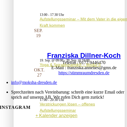
13:00
-
17:30
Aufstellungsseminar – Mit dem Vater in die eige
Kraft kommen
SEP.
19
Franziska Dillner-Koch
19. Sep. @ 09:00
-
20. Sep. @ 16:00
Telefon
0172 9446470
Yoga & Spiraldynamik® – Modul II
E-Mail
franziska.annelies@gmx.de
OKT.
https://stimmraumdresden.de
27
info@moksha-dresden.de
Sprechzeiten nach Vereinbarung: schreib eine kurze Email oder
sprich auf unseren AB. Wir rufen Dich gern zurück!
17:00
-
20:30
Verstrickungen lösen – offenes
INSTAGRAM
Aufstellungsseminar
Kalender anzeigen