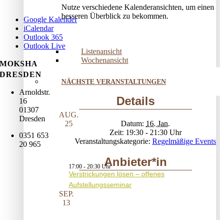
Nutze verschiedene Kalenderansichten, um einen
besseren Überblick zu bekommen.
Google Kalender
iCalendar
Outlook 365
Outlook Live
Listenansicht
Wochenansicht
MOKSHA
DRESDEN
NÄCHSTE VERANSTALTUNGEN
Arnoldstr.
Details
16
01307
AUG.
Dresden
Datum:
16. Jan.
25
Zeit:
19:30 - 21:30
0351 653
Veranstaltungskategorie:
Regelmäßige Events
20 965
Anbieter*in
17:00
-
20:30
Verstrickungen lösen – offenes
Aufstellungsseminar
SEP.
13