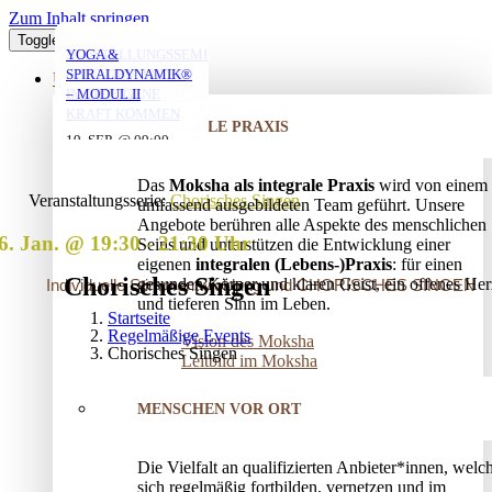
Zum Inhalt springen
Toggle Navigation
YOGA MIT DANIEL
YOGA MIT DANIEL
YOGA MIT DANIEL
VERSTRICKUNGEN
AUFSTELLUNGSSEMINAR
YOGA &
LÖSEN – OFFENES
– MIT DEM VATER
SPIRALDYNAMIK®
ÜBER UNS
AUFSTELLUNGSSEMINAR
IN DIE EIGENE
– MODUL II
10. AUG. @ 18:00
10. AUG. @ 20:00
11. AUG. @ 18:00
-
-
-
KRAFT KOMMEN
INTEGRALE PRAXIS
19:30
21:30
19:30
25. AUG. @ 17:00
19. SEP. @ 09:00
-
-
13. SEP. @ 13:00
-
20:30
20. SEP. @ 16:00
Das
Moksha als integrale Praxis
wird von einem
17:30
Veranstaltungsserie:
Chorisches Singen
umfassend ausgebildeten Team geführt. Unsere
Angebote berühren alle Aspekte des menschlichen
6. Jan. @ 19:30
-
21:30
Seins und unterstützen die Entwicklung einer
eigenen
integralen (Lebens-)Praxis
: für einen
Chorisches Singen
gesunden Körper und klaren Geist, ein offenes Her
Individuelle Stimmentwicklung und CHORISCHES SINGEN
und tieferen Sinn im Leben.
Startseite
Regelmäßige Events
Vision des Moksha
Chorisches Singen
Leitbild im Moksha
MENSCHEN VOR ORT
Die Vielfalt an qualifizierten Anbieter*innen, welc
sich regelmäßig fortbilden, vernetzen und im