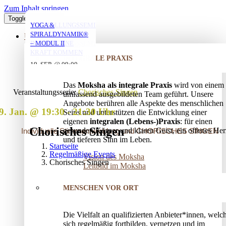
Zum Inhalt springen
Toggle Navigation
YOGA MIT DANIEL
YOGA MIT DANIEL
YOGA MIT DANIEL
VERSTRICKUNGEN
AUFSTELLUNGSSEMINAR
YOGA &
LÖSEN – OFFENES
– MIT DEM VATER
SPIRALDYNAMIK®
ÜBER UNS
AUFSTELLUNGSSEMINAR
IN DIE EIGENE
– MODUL II
10. AUG. @ 18:00
10. AUG. @ 20:00
11. AUG. @ 18:00
-
-
-
KRAFT KOMMEN
INTEGRALE PRAXIS
19:30
21:30
19:30
25. AUG. @ 17:00
19. SEP. @ 09:00
-
-
13. SEP. @ 13:00
-
20:30
20. SEP. @ 16:00
Das
Moksha als integrale Praxis
wird von einem
17:30
Veranstaltungsserie:
Chorisches Singen
umfassend ausgebildeten Team geführt. Unsere
Angebote berühren alle Aspekte des menschlichen
9. Jan. @ 19:30
-
21:30
Seins und unterstützen die Entwicklung einer
eigenen
integralen (Lebens-)Praxis
: für einen
Chorisches Singen
gesunden Körper und klaren Geist, ein offenes Her
Individuelle Stimmentwicklung und CHORISCHES SINGEN
und tieferen Sinn im Leben.
Startseite
Regelmäßige Events
Vision des Moksha
Chorisches Singen
Leitbild im Moksha
MENSCHEN VOR ORT
Die Vielfalt an qualifizierten Anbieter*innen, welc
sich regelmäßig fortbilden, vernetzen und im