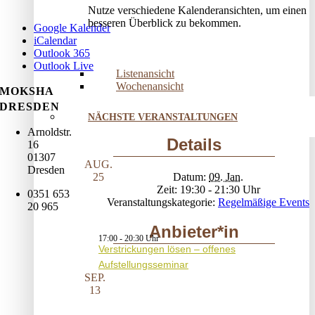
Nutze verschiedene Kalenderansichten, um einen
besseren Überblick zu bekommen.
Google Kalender
iCalendar
Outlook 365
Outlook Live
Listenansicht
Wochenansicht
MOKSHA
DRESDEN
NÄCHSTE VERANSTALTUNGEN
Arnoldstr.
Details
16
01307
AUG.
Dresden
Datum:
09. Jan.
25
Zeit:
19:30 - 21:30
0351 653
Veranstaltungskategorie:
Regelmäßige Events
20 965
Anbieter*in
17:00
-
20:30
Verstrickungen lösen – offenes
Aufstellungsseminar
SEP.
13