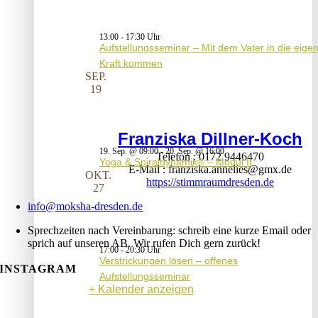
13:00
-
17:30
Aufstellungsseminar – Mit dem Vater in die eige
Kraft kommen
SEP.
19
Franziska Dillner-Koch
19. Sep. @ 09:00
-
20. Sep. @ 16:00
Telefon
0172 9446470
Yoga & Spiraldynamik® – Modul II
E-Mail
franziska.annelies@gmx.de
OKT.
https://stimmraumdresden.de
27
info@moksha-dresden.de
Sprechzeiten nach Vereinbarung: schreib eine kurze Email oder
sprich auf unseren AB. Wir rufen Dich gern zurück!
17:00
-
20:30
Verstrickungen lösen – offenes
INSTAGRAM
Aufstellungsseminar
Kalender anzeigen