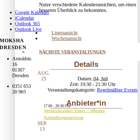
Nutze verschiedene Kalenderansichten, um einen
besseren Überblick zu bekommen.
Google Kalender
iCalendar
Outlook 365
Outlook Live
Listenansicht
Wochenansicht
MOKSHA
DRESDEN
NÄCHSTE VERANSTALTUNGEN
Arnoldstr.
Details
16
01307
AUG.
Dresden
Datum:
04. Juli
25
Zeit:
19:30 - 21:30
0351 653
Veranstaltungskategorie:
Regelmäßige Events
20 965
Anbieter*in
17:00
-
20:30
Verstrickungen lösen – offenes
Aufstellungsseminar
SEP.
13