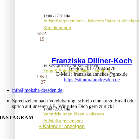
13:00
-
17:30
Aufstellungsseminar – Mit dem Vater in die eige
Kraft kommen
SEP.
19
Franziska Dillner-Koch
19. Sep. @ 09:00
-
20. Sep. @ 16:00
Telefon
0172 9446470
Yoga & Spiraldynamik® – Modul II
E-Mail
franziska.annelies@gmx.de
OKT.
https://stimmraumdresden.de
27
info@moksha-dresden.de
Sprechzeiten nach Vereinbarung: schreib eine kurze Email oder
sprich auf unseren AB. Wir rufen Dich gern zurück!
17:00
-
20:30
Verstrickungen lösen – offenes
INSTAGRAM
Aufstellungsseminar
Kalender anzeigen