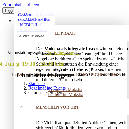
Zum Inhalt springen
Toggle Navigation
YOGA MIT DANIEL
YOGA MIT DANIEL
YOGA MIT DANIEL
VERSTRICKUNGEN
AUFSTELLUNGSSEMINAR
YOGA &
LÖSEN – OFFENES
– MIT DEM VATER
SPIRALDYNAMIK®
ÜBER UNS
AUFSTELLUNGSSEMINAR
IN DIE EIGENE
– MODUL II
10. AUG. @ 18:00
10. AUG. @ 20:00
11. AUG. @ 18:00
-
-
-
KRAFT KOMMEN
INTEGRALE PRAXIS
19:30
21:30
19:30
25. AUG. @ 17:00
19. SEP. @ 09:00
-
-
13. SEP. @ 13:00
-
20:30
20. SEP. @ 16:00
Das
Moksha als integrale Praxis
wird von einem
17:30
Veranstaltungsserie:
Chorisches Singen
umfassend ausgebildeten Team geführt. Unsere
Angebote berühren alle Aspekte des menschlichen
4. Juli @ 19:30
-
21:30
Seins und unterstützen die Entwicklung einer
eigenen
integralen (Lebens-)Praxis
: für einen
Chorisches Singen
gesunden Körper und klaren Geist, ein offenes Her
Individuelle Stimmentwicklung und CHORISCHES SINGEN
und tieferen Sinn im Leben.
Startseite
Regelmäßige Events
Vision des Moksha
Chorisches Singen
Leitbild im Moksha
MENSCHEN VOR ORT
Die Vielfalt an qualifizierten Anbieter*innen, welc
sich regelmäßig fortbilden, vernetzen und im