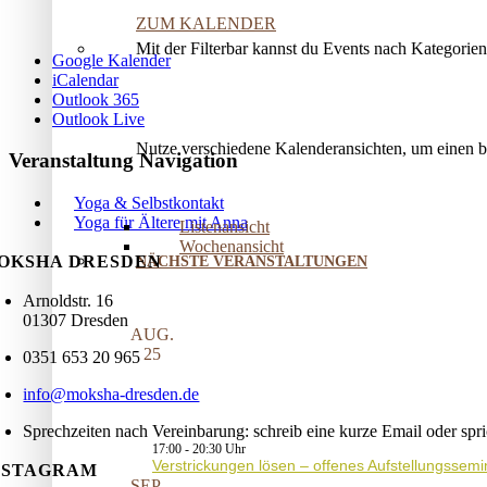
ZUM KALENDER
Mit der Filterbar kannst du Events nach Kategorie
Google Kalender
iCalendar
Outlook 365
Outlook Live
Nutze verschiedene Kalenderansichten, um einen 
Veranstaltung Navigation
Yoga & Selbstkontakt
Yoga für Ältere mit Anna
Listenansicht
Wochenansicht
OKSHA DRESDEN
NÄCHSTE VERANSTALTUNGEN
Arnoldstr. 16
01307 Dresden
AUG.
25
0351 653 20 965
info@moksha-dresden.de
Sprechzeiten nach Vereinbarung: schreib eine kurze Email oder spr
17:00
-
20:30
Verstrickungen lösen – offenes Aufstellungssemi
NSTAGRAM
SEP.