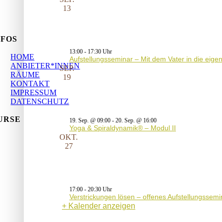
13
NFOS
13:00
-
17:30
HOME
Aufstellungsseminar – Mit dem Vater in die eig
ANBIETER*INNEN
SEP.
RÄUME
19
KONTAKT
IMPRESSUM
DATENSCHUTZ
URSE
19. Sep. @ 09:00
-
20. Sep. @ 16:00
Yoga & Spiraldynamik® – Modul II
OKT.
27
17:00
-
20:30
Verstrickungen lösen – offenes Aufstellungssemi
Kalender anzeigen