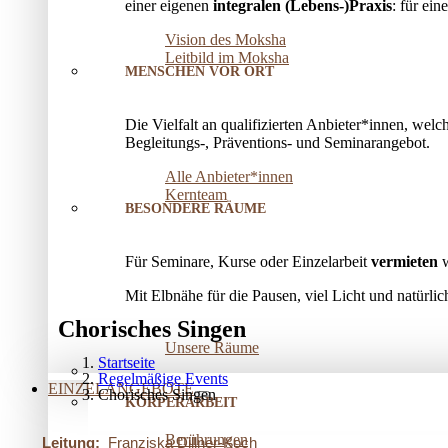
einer eigenen
integralen (Lebens-)Praxis
: für ei
Vision des Moksha
Leitbild im Moksha
MENSCHEN VOR ORT
Die Vielfalt an qualifizierten Anbieter*innen, welc
Begleitungs-, Präventions­- und Seminarangebot.
Alle Anbieter*innen
Kernteam
BESONDERE RÄUME
Für Seminare, Kurse oder Einzelarbeit
vermieten
w
Mit Elbnähe für die Pausen, viel Licht und natürl
Chorisches Singen
Unsere Räume
Startseite
Regelmäßige Events
EINZELANGEBOTE
Chorisches Singen
KÖRPERARBEIT
Berührungen
Leitung:
Franziska Dillner-Koch