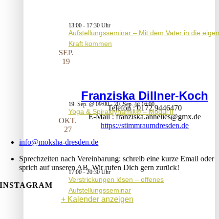
13:00
-
17:30
Aufstellungsseminar – Mit dem Vater in die eige
Kraft kommen
SEP.
19
Franziska Dillner-Koch
19. Sep. @ 09:00
-
20. Sep. @ 16:00
Telefon
0172 9446470
Yoga & Spiraldynamik® – Modul II
E-Mail
franziska.annelies@gmx.de
OKT.
https://stimmraumdresden.de
27
info@moksha-dresden.de
Sprechzeiten nach Vereinbarung: schreib eine kurze Email oder
sprich auf unseren AB. Wir rufen Dich gern zurück!
17:00
-
20:30
Verstrickungen lösen – offenes
INSTAGRAM
Aufstellungsseminar
Kalender anzeigen