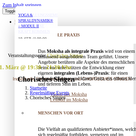
Zum Inhalt springen
Toggle Navigation
YOGA MIT DANIEL
YOGA MIT DANIEL
YOGA MIT DANIEL
VERSTRICKUNGEN
AUFSTELLUNGSSEMINAR
YOGA &
LÖSEN – OFFENES
– MIT DEM VATER
SPIRALDYNAMIK®
ÜBER UNS
AUFSTELLUNGSSEMINAR
IN DIE EIGENE
– MODUL II
10. AUG. @ 18:00
10. AUG. @ 20:00
11. AUG. @ 18:00
-
-
-
KRAFT KOMMEN
INTEGRALE PRAXIS
19:30
21:30
19:30
25. AUG. @ 17:00
19. SEP. @ 09:00
-
-
13. SEP. @ 13:00
-
20:30
20. SEP. @ 16:00
Das
Moksha als integrale Praxis
wird von einem
17:30
Veranstaltungsserie:
Chorisches Singen
umfassend ausgebildeten Team geführt. Unsere
Angebote berühren alle Aspekte des menschlichen
1. März @ 19:30
-
21:30
Seins und unterstützen die Entwicklung einer
eigenen
integralen (Lebens-)Praxis
: für einen
Chorisches Singen
gesunden Körper und klaren Geist, ein offenes Her
Individuelle Stimmentwicklung und CHORISCHES SINGEN
und tieferen Sinn im Leben.
Startseite
Regelmäßige Events
Vision des Moksha
Chorisches Singen
Leitbild im Moksha
MENSCHEN VOR ORT
Die Vielfalt an qualifizierten Anbieter*innen, welc
sich regelmäßig fortbilden, vernetzen und im