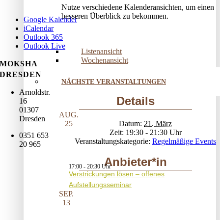
Nutze verschiedene Kalenderansichten, um einen
besseren Überblick zu bekommen.
Google Kalender
iCalendar
Outlook 365
Outlook Live
Listenansicht
Wochenansicht
MOKSHA
DRESDEN
NÄCHSTE VERANSTALTUNGEN
Arnoldstr.
Details
16
01307
AUG.
Dresden
Datum:
21. März
25
Zeit:
19:30 - 21:30
0351 653
Veranstaltungskategorie:
Regelmäßige Events
20 965
Anbieter*in
17:00
-
20:30
Verstrickungen lösen – offenes
Aufstellungsseminar
SEP.
13