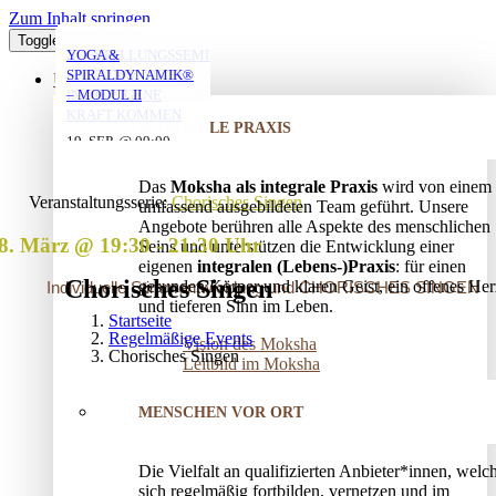
Zum Inhalt springen
Toggle Navigation
MORGENYOGA MIT
YOGA MIT DANIEL
YOGA MIT DANIEL
VERSTRICKUNGEN
AUFSTELLUNGSSEMINAR
YOGA &
ANNA
LÖSEN – OFFENES
– MIT DEM VATER
SPIRALDYNAMIK®
ÜBER UNS
AUFSTELLUNGSSEMINAR
IN DIE EIGENE
– MODUL II
10. AUG. @ 18:00
10. AUG. @ 20:00
-
-
KRAFT KOMMEN
07. AUG. @ 08:00
-
INTEGRALE PRAXIS
19:30
21:30
25. AUG. @ 17:00
19. SEP. @ 09:00
-
-
09:00
13. SEP. @ 13:00
-
20:30
20. SEP. @ 16:00
Das
Moksha als integrale Praxis
wird von einem
17:30
Veranstaltungsserie:
Chorisches Singen
umfassend ausgebildeten Team geführt. Unsere
Angebote berühren alle Aspekte des menschlichen
8. März @ 19:30
-
21:30
Seins und unterstützen die Entwicklung einer
eigenen
integralen (Lebens-)Praxis
: für einen
Chorisches Singen
gesunden Körper und klaren Geist, ein offenes Her
Individuelle Stimmentwicklung und CHORISCHES SINGEN
und tieferen Sinn im Leben.
Startseite
Regelmäßige Events
Vision des Moksha
Chorisches Singen
Leitbild im Moksha
MENSCHEN VOR ORT
Die Vielfalt an qualifizierten Anbieter*innen, welc
sich regelmäßig fortbilden, vernetzen und im