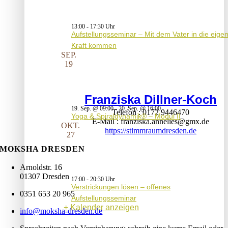
13:00
-
17:30
Aufstellungsseminar – Mit dem Vater in die eige
Kraft kommen
SEP.
19
Franziska Dillner-Koch
19. Sep. @ 09:00
-
20. Sep. @ 16:00
Telefon
0172 9446470
Yoga & Spiraldynamik® – Modul II
E-Mail
franziska.annelies@gmx.de
OKT.
https://stimmraumdresden.de
27
MOKSHA DRESDEN
Arnoldstr. 16
01307 Dresden
17:00
-
20:30
Verstrickungen lösen – offenes
0351 653 20 965
Aufstellungsseminar
Kalender anzeigen
info@moksha-dresden.de