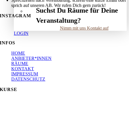
Sprechzeiten nach Vereinbarung: schreib eine kurze Email oder
sprich auf unseren AB. Wir rufen Dich gern zurück!
Suchst Du Räume für Deine
INSTAGRAM
Veranstaltung?
Nimm mit uns Kontakt auf
LOGIN
INFOS
HOME
ANBIETER*INNEN
RÄUME
KONTAKT
IMPRESSUM
DATENSCHUTZ
KURSE