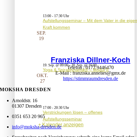
13:00
-
17:30
Aufstellungsseminar – Mit dem Vater in die eige
Kraft kommen
SEP.
19
Franziska Dillner-Koch
19. Sep. @ 09:00
-
20. Sep. @ 16:00
Telefon
0172 9446470
Yoga & Spiraldynamik® – Modul II
E-Mail
franziska.annelies@gmx.de
OKT.
https://stimmraumdresden.de
27
MOKSHA DRESDEN
Arnoldstr. 16
01307 Dresden
17:00
-
20:30
Verstrickungen lösen – offenes
0351 653 20 965
Aufstellungsseminar
Kalender anzeigen
info@moksha-dresden.de