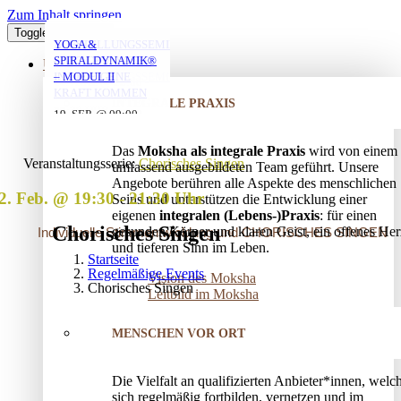
Zum Inhalt springen
Toggle Navigation
YOGA MIT DANIEL
YOGA MIT DANIEL
YOGA MIT DANIEL
VERSTRICKUNGEN
AUFSTELLUNGSSEMINAR
YOGA &
LÖSEN – OFFENES
– MIT DEM VATER
SPIRALDYNAMIK®
ÜBER UNS
AUFSTELLUNGSSEMINAR
IN DIE EIGENE
– MODUL II
10. AUG. @ 18:00
10. AUG. @ 20:00
11. AUG. @ 18:00
-
-
-
KRAFT KOMMEN
INTEGRALE PRAXIS
19:30
21:30
19:30
25. AUG. @ 17:00
19. SEP. @ 09:00
-
-
13. SEP. @ 13:00
-
20:30
20. SEP. @ 16:00
Das
Moksha als integrale Praxis
wird von einem
17:30
Veranstaltungsserie:
Chorisches Singen
umfassend ausgebildeten Team geführt. Unsere
Angebote berühren alle Aspekte des menschlichen
2. Feb. @ 19:30
-
21:30
Seins und unterstützen die Entwicklung einer
eigenen
integralen (Lebens-)Praxis
: für einen
Chorisches Singen
gesunden Körper und klaren Geist, ein offenes Her
Individuelle Stimmentwicklung und CHORISCHES SINGEN
und tieferen Sinn im Leben.
Startseite
Regelmäßige Events
Vision des Moksha
Chorisches Singen
Leitbild im Moksha
MENSCHEN VOR ORT
Die Vielfalt an qualifizierten Anbieter*innen, welc
sich regelmäßig fortbilden, vernetzen und im