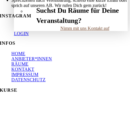
Sprechzeiten nach Vereinbarung: schreib eine kurze Email oder
sprich auf unseren AB. Wir rufen Dich gern zurück!
Suchst Du Räume für Deine
INSTAGRAM
Veranstaltung?
Nimm mit uns Kontakt auf
LOGIN
INFOS
HOME
ANBIETER*INNEN
RÄUME
KONTAKT
IMPRESSUM
DATENSCHUTZ
KURSE