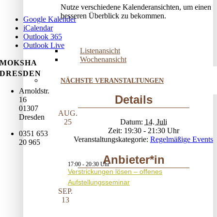
Nutze verschiedene Kalenderansichten, um einen
besseren Überblick zu bekommen.
Google Kalender
iCalendar
Outlook 365
Outlook Live
Listenansicht
Wochenansicht
MOKSHA
DRESDEN
NÄCHSTE VERANSTALTUNGEN
Arnoldstr.
Details
16
01307
AUG.
Dresden
Datum:
14. Juli
25
Zeit:
19:30 - 21:30
0351 653
Veranstaltungskategorie:
Regelmäßige Events
20 965
Anbieter*in
17:00
-
20:30
Verstrickungen lösen – offenes
Aufstellungsseminar
SEP.
13