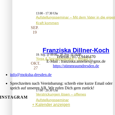
13:00
-
17:30
Aufstellungsseminar – Mit dem Vater in die eige
Kraft kommen
SEP.
19
Franziska Dillner-Koch
19. Sep. @ 09:00
-
20. Sep. @ 16:00
Telefon
0172 9446470
Yoga & Spiraldynamik® – Modul II
E-Mail
franziska.annelies@gmx.de
OKT.
https://stimmraumdresden.de
27
info@moksha-dresden.de
Sprechzeiten nach Vereinbarung: schreib eine kurze Email oder
sprich auf unseren AB. Wir rufen Dich gern zurück!
17:00
-
20:30
Verstrickungen lösen – offenes
INSTAGRAM
Aufstellungsseminar
Kalender anzeigen