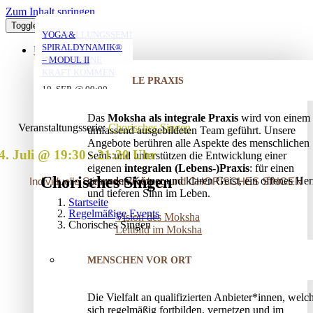
Zum Inhalt springen
Toggle Navigation
MORGENYOGA MIT
YOGA MIT DANIEL
YOGA MIT DANIEL
VERSTRICKUNGEN
AUFSTELLUNGSSEMINAR
YOGA &
ANNA
LÖSEN – OFFENES
– MIT DEM VATER
SPIRALDYNAMIK®
ÜBER UNS
AUFSTELLUNGSSEMINAR
IN DIE EIGENE
– MODUL II
10. AUG. @ 18:00
10. AUG. @ 20:00
-
-
KRAFT KOMMEN
07. AUG. @ 08:00
-
INTEGRALE PRAXIS
19:30
21:30
25. AUG. @ 17:00
19. SEP. @ 09:00
-
-
09:00
13. SEP. @ 13:00
-
20:30
20. SEP. @ 16:00
Das
Moksha als integrale Praxis
wird von einem
17:30
Veranstaltungsserie:
Chorisches Singen
umfassend ausgebildeten Team geführt. Unsere
Angebote berühren alle Aspekte des menschlichen
4. Juli @ 19:30
-
21:30
Seins und unterstützen die Entwicklung einer
eigenen
integralen (Lebens-)Praxis
: für einen
Chorisches Singen
gesunden Körper und klaren Geist, ein offenes Her
Individuelle Stimmentwicklung und CHORISCHES SINGEN
und tieferen Sinn im Leben.
Startseite
Regelmäßige Events
Vision des Moksha
Chorisches Singen
Leitbild im Moksha
MENSCHEN VOR ORT
Die Vielfalt an qualifizierten Anbieter*innen, welc
sich regelmäßig fortbilden, vernetzen und im