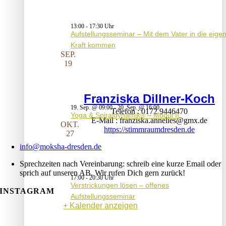
13:00
-
17:30
Aufstellungsseminar – Mit dem Vater in die eige
Kraft kommen
SEP.
19
Franziska Dillner-Koch
19. Sep. @ 09:00
-
20. Sep. @ 16:00
Telefon
0172 9446470
Yoga & Spiraldynamik® – Modul II
E-Mail
franziska.annelies@gmx.de
OKT.
https://stimmraumdresden.de
27
info@moksha-dresden.de
Sprechzeiten nach Vereinbarung: schreib eine kurze Email oder
sprich auf unseren AB. Wir rufen Dich gern zurück!
17:00
-
20:30
Verstrickungen lösen – offenes
INSTAGRAM
Aufstellungsseminar
Kalender anzeigen