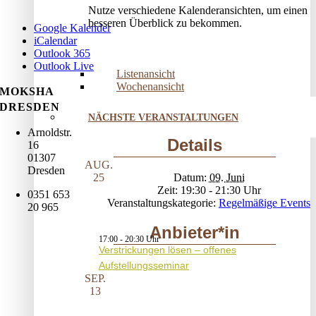
Nutze verschiedene Kalenderansichten, um einen
besseren Überblick zu bekommen.
Google Kalender
iCalendar
Outlook 365
Outlook Live
Listenansicht
Wochenansicht
MOKSHA
DRESDEN
NÄCHSTE VERANSTALTUNGEN
Arnoldstr.
Details
16
01307
AUG.
Dresden
Datum:
09. Juni
25
Zeit:
19:30 - 21:30
0351 653
Veranstaltungskategorie:
Regelmäßige Events
20 965
Anbieter*in
17:00
-
20:30
Verstrickungen lösen – offenes
Aufstellungsseminar
SEP.
13