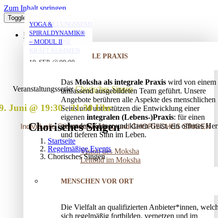
Zum Inhalt springen
Toggle Navigation
YOGA MIT DANIEL
YOGA MIT DANIEL
YOGA MIT DANIEL
VERSTRICKUNGEN
AUFSTELLUNGSSEMINAR
YOGA &
LÖSEN – OFFENES
– MIT DEM VATER
SPIRALDYNAMIK®
ÜBER UNS
AUFSTELLUNGSSEMINAR
IN DIE EIGENE
– MODUL II
10. AUG. @ 18:00
10. AUG. @ 20:00
11. AUG. @ 18:00
-
-
-
KRAFT KOMMEN
INTEGRALE PRAXIS
19:30
21:30
19:30
25. AUG. @ 17:00
19. SEP. @ 09:00
-
-
13. SEP. @ 13:00
-
20:30
20. SEP. @ 16:00
Das
Moksha als integrale Praxis
wird von einem
17:30
Veranstaltungsserie:
Chorisches Singen
umfassend ausgebildeten Team geführt. Unsere
Angebote berühren alle Aspekte des menschlichen
9. Juni @ 19:30
-
21:30
Seins und unterstützen die Entwicklung einer
eigenen
integralen (Lebens-)Praxis
: für einen
Chorisches Singen
gesunden Körper und klaren Geist, ein offenes Her
Individuelle Stimmentwicklung und CHORISCHES SINGEN
und tieferen Sinn im Leben.
Startseite
Regelmäßige Events
Vision des Moksha
Chorisches Singen
Leitbild im Moksha
MENSCHEN VOR ORT
Die Vielfalt an qualifizierten Anbieter*innen, welc
sich regelmäßig fortbilden, vernetzen und im