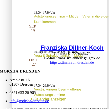
13:00
-
17:30
Aufstellungsseminar – Mit dem Vater in die eige
Kraft kommen
SEP.
19
Franziska Dillner-Koch
19. Sep. @ 09:00
-
20. Sep. @ 16:00
Telefon
0172 9446470
Yoga & Spiraldynamik® – Modul II
E-Mail
franziska.annelies@gmx.de
OKT.
https://stimmraumdresden.de
27
MOKSHA DRESDEN
Arnoldstr. 16
01307 Dresden
17:00
-
20:30
Verstrickungen lösen – offenes
0351 653 20 965
Aufstellungsseminar
Kalender anzeigen
info@moksha-dresden.de