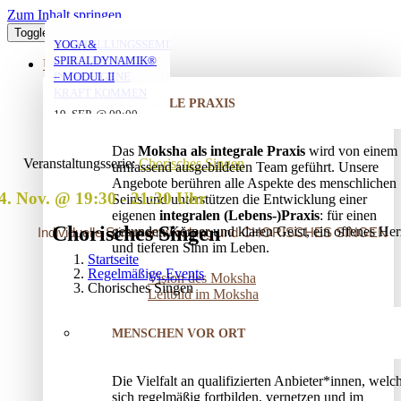
Zum Inhalt springen
Toggle Navigation
YOGA FÜR ÄLTERE
YOGA MIT ANNA
MORGENYOGA MIT
VERSTRICKUNGEN
AUFSTELLUNGSSEMINAR
YOGA &
MIT ANNA
ANNA
LÖSEN – OFFENES
– MIT DEM VATER
SPIRALDYNAMIK®
ÜBER UNS
AUFSTELLUNGSSEMINAR
IN DIE EIGENE
– MODUL II
06. AUG. @ 19:30
-
KRAFT KOMMEN
06. AUG. @ 17:45
07. AUG. @ 08:00
-
-
INTEGRALE PRAXIS
20:45
25. AUG. @ 17:00
19. SEP. @ 09:00
-
-
19:00
09:00
13. SEP. @ 13:00
-
20:30
20. SEP. @ 16:00
Das
Moksha als integrale Praxis
wird von einem
17:30
Veranstaltungsserie:
Chorisches Singen
umfassend ausgebildeten Team geführt. Unsere
Angebote berühren alle Aspekte des menschlichen
4. Nov. @ 19:30
-
21:30
Seins und unterstützen die Entwicklung einer
eigenen
integralen (Lebens-)Praxis
: für einen
Chorisches Singen
gesunden Körper und klaren Geist, ein offenes Her
Individuelle Stimmentwicklung und CHORISCHES SINGEN
und tieferen Sinn im Leben.
Startseite
Regelmäßige Events
Vision des Moksha
Chorisches Singen
Leitbild im Moksha
MENSCHEN VOR ORT
Die Vielfalt an qualifizierten Anbieter*innen, welc
sich regelmäßig fortbilden, vernetzen und im