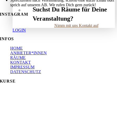
Sprechzeiten nach Vereinbarung: schreib eine kurze Email oder
sprich auf unseren AB. Wir rufen Dich gern zurück!
Suchst Du Räume für Deine
INSTAGRAM
Veranstaltung?
Nimm mit uns Kontakt auf
LOGIN
INFOS
HOME
ANBIETER*INNEN
RÄUME
KONTAKT
IMPRESSUM
DATENSCHUTZ
KURSE