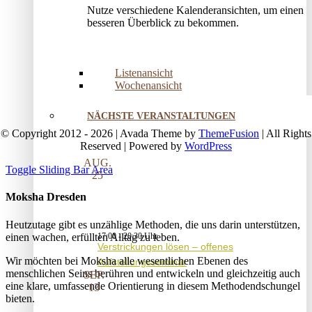
Nutze verschiedene Kalenderansichten, um einen
besseren Überblick zu bekommen.
Listenansicht
Wochenansicht
NÄCHSTE VERANSTALTUNGEN
© Copyright 2012 - 2026 | Avada Theme by
ThemeFusion
| All Rights
Reserved | Powered by
WordPress
AUG.
Toggle Sliding Bar Area
25
Moksha Dresden
Heutzutage gibt es unzählige Methoden, die uns darin unterstützen,
einen wachen, erfüllten Alltag zu leben.
17:00
-
20:30
Verstrickungen lösen – offenes
Wir möchten bei Moksha alle wesent­lichen Ebenen des
Aufstellungsseminar
menschlichen Seins berühren und entwickeln und gleichzeitig auch
SEP.
eine klare, umfassende Orientierung in diesem Methodendschungel
13
bieten.