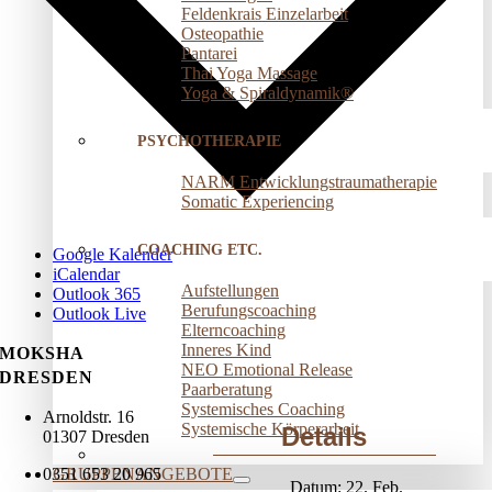
Feldenkrais Einzelarbeit
Osteopathie
Pantarei
Thai Yoga Massage
Yoga & Spiraldynamik®
PSYCHOTHERAPIE
NARM Entwicklungstraumatherapie
Somatic Experiencing
COACHING ETC.
Google Kalender
iCalendar
Aufstellungen
Outlook 365
Berufungscoaching
Outlook Live
Elterncoaching
Inneres Kind
MOKSHA
NEO Emotional Release
DRESDEN
Paarberatung
Systemisches Coaching
Arnoldstr. 16
Systemische Körperarbeit
Details
01307 Dresden
GRUPPENANGEBOTE
0351 653 20 965
Datum:
22. Feb.