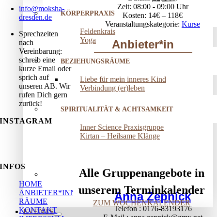
Zeit:
08:00 - 09:00
info@moksha-
KÖRPERPRAXIS
Kosten:
14€ – 118€
dresden.de
Veranstaltungskategorie:
Kurse
Feldenkrais
Sprechzeiten
Yoga
Anbieter*in
nach
Vereinbarung:
schreib eine
BEZIEHUNGSRÄUME
kurze Email oder
sprich auf
Liebe für mein inneres Kind
unseren AB. Wir
Verbindung (er)leben
rufen Dich gern
zurück!
SPIRITUALITÄT & ACHTSAMKEIT
INSTAGRAM
Inner Science Praxisgruppe
Kirtan – Heilsame Klänge
INFOS
Alle Gruppenangebote in
HOME
unserem Terminkalender
ANBIETER*INNEN
Anna Zepnick
RÄUME
ZUM WOCHENKALENDER
Telefon
0176-83193176
KONTAKT
EVENTS