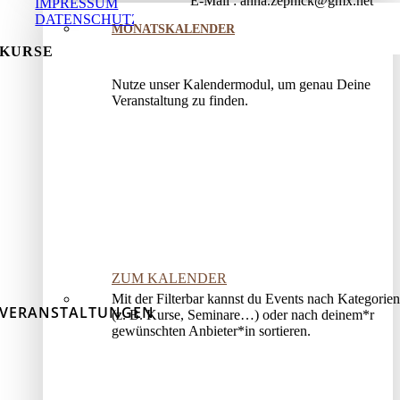
E-Mail
anna.zepnick@gmx.net
IMPRESSUM
DATENSCHUTZ
MONATSKALENDER
KURSE
Nutze unser Kalendermodul, um genau Deine
Veranstaltung zu finden.
ZUM KALENDER
Mit der Filterbar kannst du Events nach Kategorien
VERANSTALTUNGEN
(z. B. Kurse, Seminare…) oder nach deinem*r
gewünschten Anbieter*in sortieren.