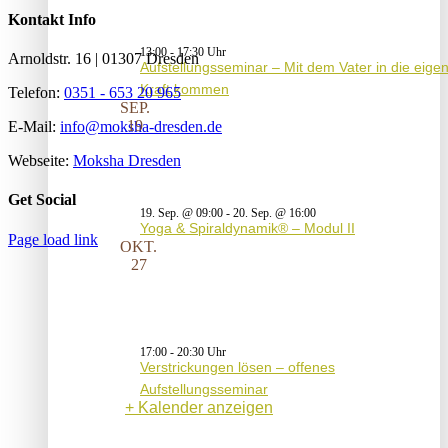
Kontakt Info
13:00
-
17:30
Arnoldstr. 16 | 01307 Dresden
Aufstellungsseminar – Mit dem Vater in die eige
Kraft kommen
Telefon:
0351 - 653 20 965
SEP.
19
E-Mail:
info@moksha-dresden.de
Webseite:
Moksha Dresden
Get Social
19. Sep. @ 09:00
-
20. Sep. @ 16:00
Yoga & Spiraldynamik® – Modul II
Page load link
OKT.
27
17:00
-
20:30
Verstrickungen lösen – offenes
Aufstellungsseminar
Kalender anzeigen