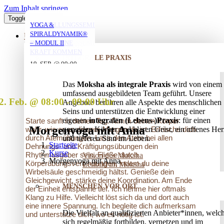
Zum Inhalt springen
Toggle Navigation
YOGA MIT DANIEL
YOGA MIT DANIEL
YOGA MIT DANIEL
VERSTRICKUNGEN
AUFSTELLUNGSSEMINAR
YOGA &
LÖSEN – OFFENES
– MIT DEM VATER
SPIRALDYNAMIK®
ÜBER UNS
AUFSTELLUNGSSEMINAR
IN DIE EIGENE
– MODUL II
10. AUG. @ 18:00
10. AUG. @ 20:00
11. AUG. @ 18:00
-
-
-
KRAFT KOMMEN
INTEGRALE PRAXIS
19:30
21:30
19:30
25. AUG. @ 17:00
19. SEP. @ 09:00
-
-
13. SEP. @ 13:00
-
20:30
20. SEP. @ 16:00
Das
Moksha als integrale Praxis
wird von einem
17:30
umfassend ausgebildeten Team geführt. Unsere
2. Feb. @ 08:00
-
09:00
Angebote berühren alle Aspekte des menschlichen
Seins und unterstützen die Entwicklung einer
eigenen
integralen (Lebens-)Praxis
: für einen
Starte sanft in deinen Tag. Nimm deinen Körper
Morgenyoga mit Anna
gesunden Körper und klaren Geist, ein offenes Her
wahr, wie er an diesem Morgen da ist. Erfrische dich
durch Atemübungen. Lass den Atem bei allen
und tieferen Sinn im Leben.
Startseite
Dehnungs- und Kräftigungsübungen dein
Kurse
Rhythmusgeber sein. Fließe durch
Vision des Moksha
Morgenyoga mit Anna
Körperübungsverbindungen, indem du deine
Leitbild im Moksha
Wirbelsäule geschmeidig hältst. Genieße dein
Gleichgewicht, stärke deine Koordination. Am Ende
MENSCHEN VOR ORT
der Einheit entspanne tief. Ich nehme hier oftmals
Klang zu Hilfe. Vielleicht löst sich da und dort auch
eine innere Spannung. Ich begleite dich aufmerksam
Die Vielfalt an qualifizierten Anbieter*innen, welc
und unterstütze dich, wo es nötig ist.
sich regelmäßig fortbilden, vernetzen und im