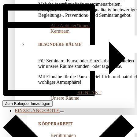
Moksha interdisziplinär zusammenarbeiten,
ermöglicht ein reichhaltiges, qualitativ hochwertige
Begleitungs-, Präventions­- und Seminarangebot.
Alle Anbieter*innen
Kernteam
BESONDERE RÄUME
Für Seminare, Kurse oder Einzelarbeit
vermieten
wir unsere Räume stunden- oder tageweise.
Mit Elbnähe für die Pausen, viel Licht und natürlic
wohliger Atmosphäre!
KONTAKT
Unsere Räume
Zum Kalender hinzufügen
EINZELANGEBOTE
KÖRPERARBEIT
Berührungen