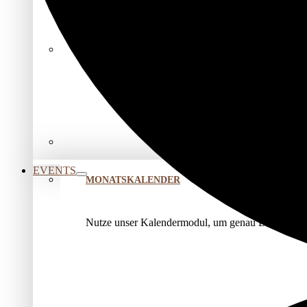
BEZIEHUNGSRÄUME
Liebe für mein inneres Kind
Verbindung (er)leben
SPIRITUALITÄT & ACHTSAMKEIT
Inner Science Praxisgruppe
Kirtan – Heilsame Klänge
EVENTS
MONATSKALENDER
Nutze unser Kalendermodul, um genau Deine Veran