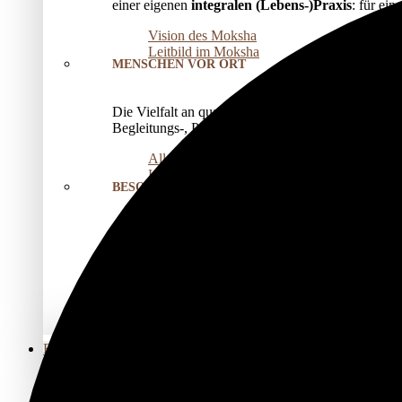
einer eigenen
integralen (Lebens-)Praxis
: für ei
Vision des Moksha
Leitbild im Moksha
MENSCHEN VOR ORT
Die Vielfalt an qualifizierten Anbieter*innen, welc
Begleitungs-, Präventions­- und Seminarangebot.
Alle Anbieter*innen
Kernteam
BESONDERE RÄUME
Für Seminare, Kurse oder Einzelarbeit
vermieten
w
Mit Elbnähe für die Pausen, viel Licht und natürl
Unsere Räume
EINZELANGEBOTE
KÖRPERARBEIT
Berührungen