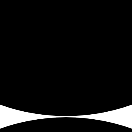
Alle Gruppenangebote in unserem Term
ZUM WOCHENKALENDER
staltung zu finden.