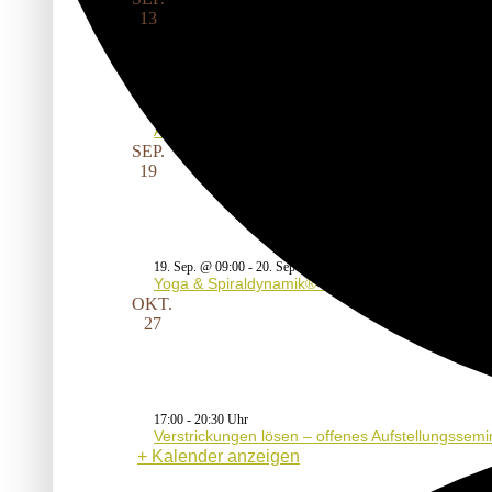
13
13:00
-
17:30
Aufstellungsseminar – Mit dem Vater in die eig
SEP.
19
19. Sep. @ 09:00
-
20. Sep. @ 16:00
Yoga & Spiraldynamik® – Modul II
OKT.
27
17:00
-
20:30
Verstrickungen lösen – offenes Aufstellungssemi
Kalender anzeigen