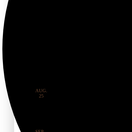
ZUM KALENDER
Mit der Filterbar kannst du Events nach Kategorie
Nutze verschiedene Kalenderansichten, um einen 
Listenansicht
Wochenansicht
NÄCHSTE VERANSTALTUNGEN
AUG.
25
17:00
-
20:30
Verstrickungen lösen – offenes Aufstellungssemi
SEP.