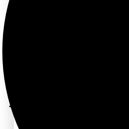
Feldenkrais Einzelarbeit
Osteopathie
Pantarei
Thai Yoga Massage
Yoga & Spiraldynamik®
PSYCHOTHERAPIE
NARM Entwicklungstraumatherapie
Somatic Experiencing
COACHING ETC.
Aufstellungen
Berufungscoaching
Elterncoaching
Inneres Kind
NEO Emotional Release
Paarberatung
Systemisches Coaching
Systemische Körperarbeit
GRUPPENANGEBOTE
KÖRPERPRAXIS
Feldenkrais
Yoga