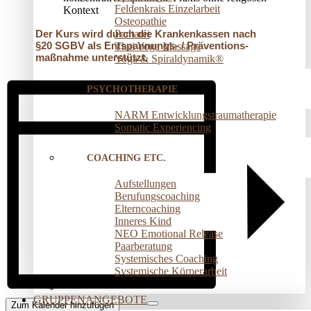
Feldenkrais Einzelarbeit
Kontext
Osteopathie
Pantarei
Der Kurs wird durch die Krankenkassen nach
§20 SGBV als Entspannungs- / Präventions­
Thai Yoga Massage
maßnahme unterstützt.
Yoga & Spiraldynamik®
PSYCHOTHERAPIE
NARM Entwicklungstraumatherapie
Somatic Experiencing
COACHING ETC.
Aufstellungen
Berufungscoaching
Elterncoaching
Inneres Kind
NEO Emotional Release
Paarberatung
Systemisches Coaching
Systemische Körperarbeit
GRUPPENANGEBOTE
Zum Kalender hinzufügen