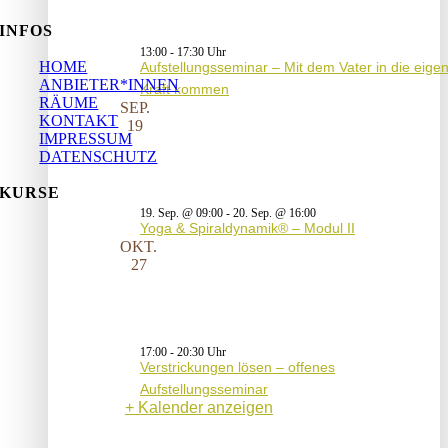
INFOS
13:00
-
17:30
HOME
Aufstellungsseminar – Mit dem Vater in die eige
ANBIETER*INNEN
Kraft kommen
RÄUME
SEP.
KONTAKT
19
IMPRESSUM
DATENSCHUTZ
KURSE
19. Sep. @ 09:00
-
20. Sep. @ 16:00
Yoga & Spiraldynamik® – Modul II
OKT.
27
17:00
-
20:30
Verstrickungen lösen – offenes
Aufstellungsseminar
Kalender anzeigen