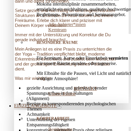
darin und damit zu beziehen.
Moksha interdisziplinär zusammenarbeiten,
ermöglicht ein reichhaltiges, qualitativ hochwertige
Setze gezielt und nachhaltig an den eingeschränkten
Begleitungs-, Präventions­- und Seminarangebot.
Strukturen an. Erarbeite Dir neue äußere und innere
Freiräume. Erlebe dich klarer und präziser mit
Alle Anbieter*innen
Deinem Körper verbunden!
Kernteam
Immer mit der Unterstützung und Korrektur die Du
gerade individuell brauchst.
BESONDERE RÄUME
Mein Anliegen ist es eine Praxis zu unterrichten die
der Yoga – Tradition verpflichtet bleibt, moderne
Für Seminare, Kurse oder Einzelarbeit
vermieten
Erkenntnisse einschließt und zutiefst dem Menschen
wir unsere Räume stunden- oder tageweise.
und der großartigen Entwicklung seines Potentials
dient.
Mit Elbnähe für die Pausen, viel Licht und natürlic
Was mir wichtig ist:
wohliger Atmosphäre!
gezielte Ausrichtung und gelenkschonender
KONTAKT
Spannungsaufbau in den Haltungen
Unsere Räume
(Alignment)
Bezüge zu korrespondierenden psychologischen
EINZELANGEBOTE
Themen
Achtsamkeit
KÖRPERARBEIT
Unterstützung der eigenen
Entspannungsfähigkeit
Berührungen
konzentrative, spirituelle Praxis ohne religösen