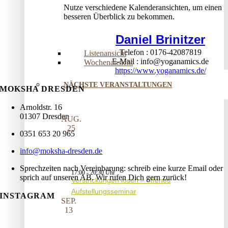
Nutze verschiedene Kalenderansichten, um einen
besseren Überblick zu bekommen.
Daniel Brinitzer
Telefon
0176-42087819
Listenansicht
E-Mail
info@yoganamics.de
Wochenansicht
https://www.yoganamics.de/
NÄCHSTE VERANSTALTUNGEN
MOKSHA DRESDEN
Arnoldstr. 16
01307 Dresden
AUG.
25
0351 653 20 965
info@moksha-dresden.de
Sprechzeiten nach Vereinbarung: schreib eine kurze Email oder
17:00
-
20:30
sprich auf unseren AB. Wir rufen Dich gern zurück!
Verstrickungen lösen – offenes
Aufstellungsseminar
INSTAGRAM
SEP.
13