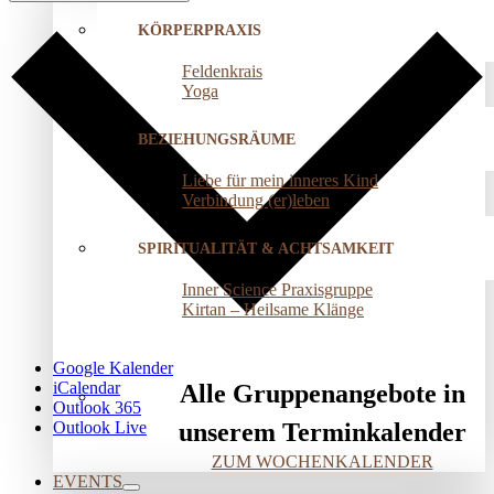
KÖRPERPRAXIS
Feldenkrais
Yoga
BEZIEHUNGSRÄUME
Liebe für mein inneres Kind
Verbindung (er)leben
SPIRITUALITÄT & ACHTSAMKEIT
Inner Science Praxisgruppe
Kirtan – Heilsame Klänge
Google Kalender
iCalendar
Alle Gruppenangebote in
Outlook 365
Outlook Live
unserem Terminkalender
ZUM WOCHENKALENDER
EVENTS