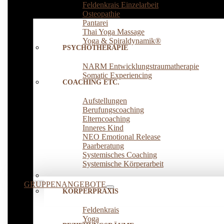
Feldenkrais Einzelarbeit
Osteopathie
Pantarei
Thai Yoga Massage
Yoga & Spiraldynamik®
PSYCHOTHERAPIE
NARM Entwicklungstraumatherapie
Somatic Experiencing
COACHING ETC.
Aufstellungen
Berufungscoaching
Elterncoaching
Inneres Kind
NEO Emotional Release
Paarberatung
Systemisches Coaching
Systemische Körperarbeit
GRUPPENANGEBOTE
KÖRPERPRAXIS
Feldenkrais
Yoga