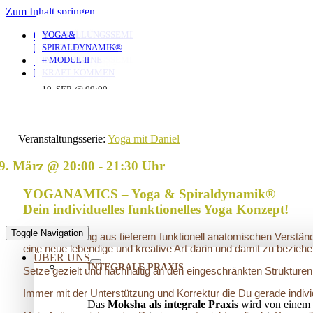
Zum Inhalt springen
YOGA FÜR ÄLTERE
YOGA MIT ANNA
MORGENYOGA MIT
VERSTRICKUNGEN
AUFSTELLUNGSSEMINAR
YOGA &
0351 653 20 965
MIT ANNA
ANNA
LÖSEN – OFFENES
– MIT DEM VATER
SPIRALDYNAMIK®
KONTAKT
AUFSTELLUNGSSEMINAR
IN DIE EIGENE
– MODUL II
TERMINE
06. AUG. @ 19:30
-
KRAFT KOMMEN
LOGIN
06. AUG. @ 17:45
07. AUG. @ 08:00
-
-
20:45
25. AUG. @ 17:00
19. SEP. @ 09:00
-
-
19:00
09:00
13. SEP. @ 13:00
-
20:30
20. SEP. @ 16:00
17:30
Veranstaltungsserie:
Yoga mit Daniel
9. März @ 20:00
-
21:30
YOGANAMICS – Yoga & Spiraldynamik®
Dein individuelles funktionelles Yoga Konzept!
Toggle Navigation
Eine Verbindung aus tieferem funktionell anatomischen Verstän
eine neue lebendige und kreative Art darin und damit zu beziehe
ÜBER UNS
INTEGRALE PRAXIS
Setze gezielt und nachhaltig an den eingeschränkten Strukturen
Immer mit der Unterstützung und Korrektur die Du gerade indivi
Das
Moksha als integrale Praxis
wird von einem 