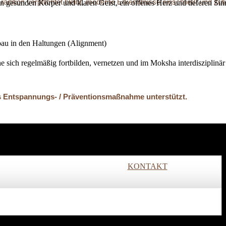
 Tradition verpflichtet bleibt, moderne Erkenntnisse einschließt und 
nen gesunden Körper und klaren Geist, ein offenes Herz und tieferen Si
bau in den Haltungen (Alignment)
he sich regelmäßig fortbilden, vernetzen und im Moksha interdisziplinär
 Entspannungs- / Präventions­maßnahme unterstützt.
ir unsere Räume stunden- oder tageweise.
ich wohliger Atmosphäre!
KONTAKT