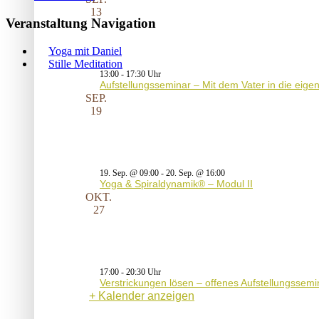
13
Veranstaltung Navigation
Yoga mit Daniel
Stille Meditation
13:00
-
17:30
Aufstellungsseminar – Mit dem Vater in die eig
SEP.
19
19. Sep. @ 09:00
-
20. Sep. @ 16:00
Yoga & Spiraldynamik® – Modul II
OKT.
27
17:00
-
20:30
Verstrickungen lösen – offenes Aufstellungssemi
Kalender anzeigen