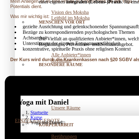
Mein Anliegen ist es eine Praxis zu unterrichten die der Yoga –
einer eigenen
integralen (Lebens-)Praxis
: für ei
Potentials dient.
Vision des Moksha
Was mir wichtig ist:
Leitbild im Moksha
MENSCHEN VOR ORT
gezielte Ausrichtung und gelenkschonender Spannungsauf
Bezüge zu korrespondierenden psychologischen Themen
Achtsamkeit
Die Vielfalt an qualifizierten Anbieter*innen, welc
Unterstützung der eigenen Entspannungsfähigkeit
Begleitungs-, Präventions­- und Seminarangebot.
konzentrative, spirituelle Praxis ohne religösen Kontext
Alle Anbieter*innen
Der Kurs wird durch die Krankenkassen nach §20 SGBV als
Kernteam
BESONDERE RÄUME
Für Seminare, Kurse oder Einzelarbeit
vermieten
w
Mit Elbnähe für die Pausen, viel Licht und natürl
Yoga mit Daniel
Unsere Räume
Startseite
Kurse
EINZELANGEBOTE
Yoga mit Daniel
KÖRPERARBEIT
Berührungen