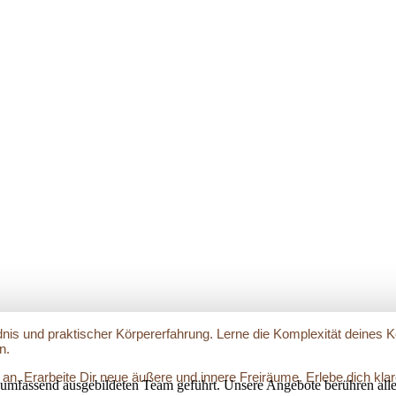
dnis und praktischer Körpererfahrung. Lerne die Komplexität deines 
n.
 an. Erarbeite Dir neue äußere und innere Freiräume. Erlebe dich kl
umfassend ausgebildeten Team geführt. Unsere Angebote berühren alle