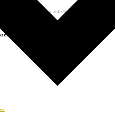
n (z. B. Kurse, Seminare…) oder nach deinem*r gewünschten Anbieter*i
besseren Überblick zu bekommen.
nar