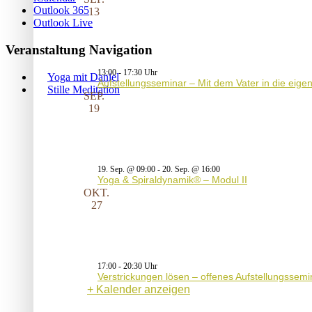
Outlook 365
13
Outlook Live
Veranstaltung Navigation
13:00
-
17:30
Yoga mit Daniel
Aufstellungsseminar – Mit dem Vater in die eig
Stille Meditation
SEP.
19
19. Sep. @ 09:00
-
20. Sep. @ 16:00
Yoga & Spiraldynamik® – Modul II
OKT.
27
17:00
-
20:30
Verstrickungen lösen – offenes Aufstellungssemi
Kalender anzeigen