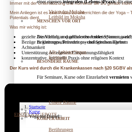
einer eigenen
integralen (Lebens-)Praxis
: für ei
Immer mit der Unterstützung und Korrektur die Du gerade indivi
Vision des Moksha
Mein Anliegen ist es eine Praxis zu unterrichten die der Yoga –
Leitbild im Moksha
Potentials dient.
MENSCHEN VOR ORT
Was mir wichtig ist:
Die Vielfalt an qualifizierten Anbieter*innen, welc
gezielte Ausrichtung und gelenkschonender Spannungsauf
Begleitungs-, Präventions­- und Seminarangebot.
Bezüge zu korrespondierenden psychologischen Themen
Achtsamkeit
Alle Anbieter*innen
Unterstützung der eigenen Entspannungsfähigkeit
Kernteam
konzentrative, spirituelle Praxis ohne religösen Kontext
BESONDERE RÄUME
Der Kurs wird durch die Krankenkassen nach §20 SGBV als
Für Seminare, Kurse oder Einzelarbeit
vermieten
w
Mit Elbnähe für die Pausen, viel Licht und natürl
Yoga mit Daniel
Unsere Räume
Startseite
Kurse
EINZELANGEBOTE
Yoga mit Daniel
KÖRPERARBEIT
Berührungen