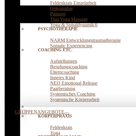
Feldenkrais Einzelarbeit
Osteopathie
Pantarei
Thai Yoga Massage
Yoga & Spiraldynamik®
PSYCHOTHERAPIE
NARM Entwicklungstraumatherapie
Somatic Experiencing
COACHING ETC.
Aufstellungen
Berufungscoaching
Elterncoaching
Inneres Kind
NEO Emotional Release
Paarberatung
Systemisches Coaching
Systemische Körperarbeit
GRUPPENANGEBOTE
KÖRPERPRAXIS
Feldenkrais
Yoga