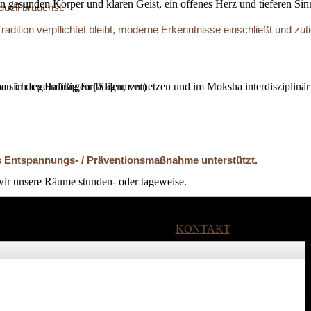
nen gesunden Körper und klaren Geist, ein offenes Herz und tieferen Si
duell brauchst.
 Tradition verpflichtet bleibt, moderne Erkenntnisse einschließt und 
he sich regelmäßig fortbilden, vernetzen und im Moksha interdisziplinär
bau in den Haltungen (Alignment)
 Entspannungs- / Präventions­maßnahme unterstützt.
ir unsere Räume stunden- oder tageweise.
ich wohliger Atmosphäre!
KONTAKT