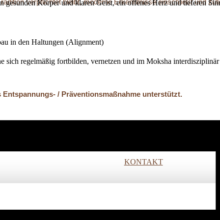
 Tradition verpflichtet bleibt, moderne Erkenntnisse einschließt und 
nen gesunden Körper und klaren Geist, ein offenes Herz und tieferen Si
bau in den Haltungen (Alignment)
he sich regelmäßig fortbilden, vernetzen und im Moksha interdisziplinär
 Entspannungs- / Präventions­maßnahme unterstützt.
ir unsere Räume stunden- oder tageweise.
ich wohliger Atmosphäre!
KONTAKT