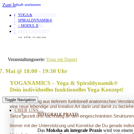
Zum Inhalt springen
YOGA MIT ANNA
MORGENYOGA MIT
YOGA MIT DANIEL
VERSTRICKUNGEN
AUFSTELLUNGSSEMINAR
YOGA &
0351 653 20 965
ANNA
LÖSEN – OFFENES
– MIT DEM VATER
SPIRALDYNAMIK®
KONTAKT
AUFSTELLUNGSSEMINAR
IN DIE EIGENE
– MODUL II
TERMINE
06. AUG. @ 19:30
10. AUG. @ 18:00
-
-
KRAFT KOMMEN
LOGIN
07. AUG. @ 08:00
-
20:45
19:30
25. AUG. @ 17:00
19. SEP. @ 09:00
-
-
09:00
13. SEP. @ 13:00
-
20:30
20. SEP. @ 16:00
17:30
Veranstaltungsserie:
Yoga mit Daniel
7. Mai @ 18:00
-
19:30
YOGANAMICS – Yoga & Spiraldynamik®
Dein individuelles funktionelles Yoga Konzept!
Toggle Navigation
Eine Verbindung aus tieferem funktionell anatomischen Verstän
eine neue lebendige und kreative Art darin und damit zu beziehe
ÜBER UNS
INTEGRALE PRAXIS
Setze gezielt und nachhaltig an den eingeschränkten Strukturen
Immer mit der Unterstützung und Korrektur die Du gerade indivi
Das
Moksha als integrale Praxis
wird von einem 