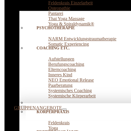
Feldenkrais Einzelarbeit
Osteopathie
Pantarei
Thai Yoga Massage
Yoga & Spiraldynamik®
PSYCHOTHERAPIE
NARM Entwicklungstraumatherapie
Somatic Experiencing
COACHING ETC.
Aufstellungen
Berufungscoaching
Elterncoaching
Inneres Kind
NEO Emotional Release
Paarberatung
Systemisches Coaching
Systemische Körperarbeit
GRUPPENANGEBOTE
KÖRPERPRAXIS
Feldenkrais
Yoga