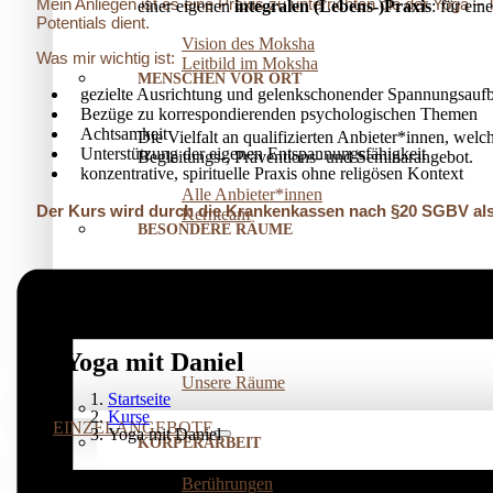
Mein Anliegen ist es eine Praxis zu unterrichten die der Yoga –
einer eigenen
integralen (Lebens-)Praxis
: für ei
Potentials dient.
Vision des Moksha
Was mir wichtig ist:
Leitbild im Moksha
MENSCHEN VOR ORT
gezielte Ausrichtung und gelenkschonender Spannungsauf
Bezüge zu korrespondierenden psychologischen Themen
Achtsamkeit
Die Vielfalt an qualifizierten Anbieter*innen, welc
Unterstützung der eigenen Entspannungsfähigkeit
Begleitungs-, Präventions­- und Seminarangebot.
konzentrative, spirituelle Praxis ohne religösen Kontext
Alle Anbieter*innen
Der Kurs wird durch die Krankenkassen nach §20 SGBV als
Kernteam
BESONDERE RÄUME
Für Seminare, Kurse oder Einzelarbeit
vermieten
w
Mit Elbnähe für die Pausen, viel Licht und natürl
Yoga mit Daniel
Unsere Räume
Startseite
Kurse
EINZELANGEBOTE
Yoga mit Daniel
KÖRPERARBEIT
Berührungen