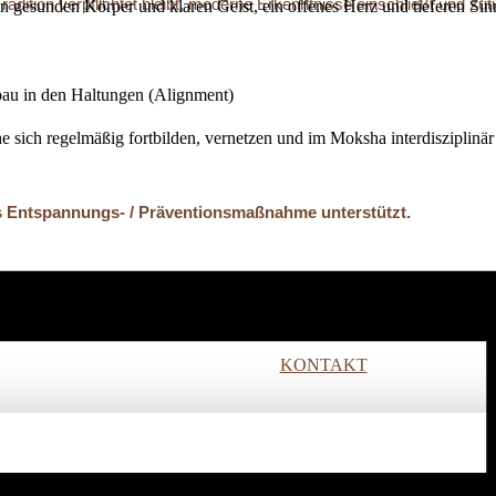
 Tradition verpflichtet bleibt, moderne Erkenntnisse einschließt und 
nen gesunden Körper und klaren Geist, ein offenes Herz und tieferen Si
bau in den Haltungen (Alignment)
he sich regelmäßig fortbilden, vernetzen und im Moksha interdisziplinär
 Entspannungs- / Präventions­maßnahme unterstützt.
ir unsere Räume stunden- oder tageweise.
ich wohliger Atmosphäre!
KONTAKT