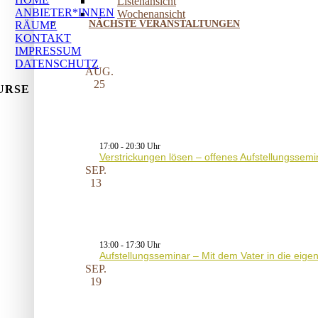
Listenansicht
ANBIETER*INNEN
Wochenansicht
NÄCHSTE VERANSTALTUNGEN
RÄUME
KONTAKT
IMPRESSUM
DATENSCHUTZ
AUG.
25
URSE
17:00
-
20:30
Verstrickungen lösen – offenes Aufstellungssemi
SEP.
13
13:00
-
17:30
Aufstellungsseminar – Mit dem Vater in die eig
SEP.
19