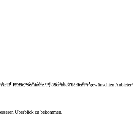
ich auf unseren AB. Wir rufen Dich gern zurück!
n (z. B. Kurse, Seminare…) oder nach deinem*r gewünschten Anbieter*i
besseren Überblick zu bekommen.