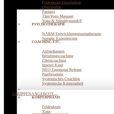
Feldenkrais Einzelarbeit
Osteopathie
Pantarei
Thai Yoga Massage
Yoga & Spiraldynamik®
PSYCHOTHERAPIE
NARM Entwicklungstraumatherapie
Somatic Experiencing
COACHING ETC.
Aufstellungen
Berufungscoaching
Elterncoaching
Inneres Kind
NEO Emotional Release
Paarberatung
Systemisches Coaching
Systemische Körperarbeit
GRUPPENANGEBOTE
KÖRPERPRAXIS
Feldenkrais
Yoga