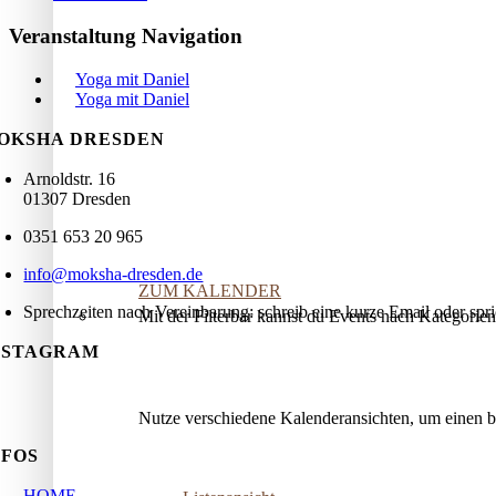
Veranstaltung Navigation
Yoga mit Daniel
Yoga mit Daniel
OKSHA DRESDEN
Arnoldstr. 16
01307 Dresden
0351 653 20 965
info@moksha-dresden.de
ZUM KALENDER
Sprechzeiten nach Vereinbarung: schreib eine kurze Email oder spr
Mit der Filterbar kannst du Events nach Kategorie
NSTAGRAM
Nutze verschiedene Kalenderansichten, um einen 
NFOS
HOME