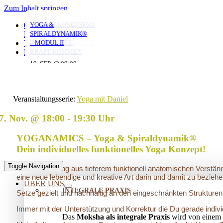
Zum Inhalt springen
YOGA MIT DANIEL
YOGA MIT DANIEL
YOGA MIT DANIEL
VERSTRICKUNGEN
AUFSTELLUNGSSEMINAR
YOGA &
0351 653 20 965
LÖSEN – OFFENES
– MIT DEM VATER
SPIRALDYNAMIK®
KONTAKT
AUFSTELLUNGSSEMINAR
IN DIE EIGENE
– MODUL II
TERMINE
10. AUG. @ 18:00
10. AUG. @ 20:00
11. AUG. @ 18:00
-
-
-
KRAFT KOMMEN
LOGIN
19:30
21:30
19:30
25. AUG. @ 17:00
19. SEP. @ 09:00
-
-
13. SEP. @ 13:00
-
20:30
20. SEP. @ 16:00
17:30
Veranstaltungsserie:
Yoga mit Daniel
7. Nov. @ 18:00
-
19:30
YOGANAMICS – Yoga & Spiraldynamik®
Dein individuelles funktionelles Yoga Konzept!
Toggle Navigation
Eine Verbindung aus tieferem funktionell anatomischen Verstän
eine neue lebendige und kreative Art darin und damit zu beziehe
ÜBER UNS
INTEGRALE PRAXIS
Setze gezielt und nachhaltig an den eingeschränkten Strukturen
Immer mit der Unterstützung und Korrektur die Du gerade indivi
Das
Moksha als integrale Praxis
wird von einem 