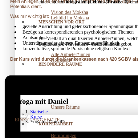
Mein Anliegen ist es eine Praxis zu unterrichten die der Yoga –
einer eigenen
integralen (Lebens-)Praxis
: für ei
Potentials dient.
Vision des Moksha
Was mir wichtig ist:
Leitbild im Moksha
MENSCHEN VOR ORT
gezielte Ausrichtung und gelenkschonender Spannungsauf
Bezüge zu korrespondierenden psychologischen Themen
Achtsamkeit
Die Vielfalt an qualifizierten Anbieter*innen, welc
Unterstützung der eigenen Entspannungsfähigkeit
Begleitungs-, Präventions­- und Seminarangebot.
konzentrative, spirituelle Praxis ohne religösen Kontext
Alle Anbieter*innen
Der Kurs wird durch die Krankenkassen nach §20 SGBV als
Kernteam
BESONDERE RÄUME
Für Seminare, Kurse oder Einzelarbeit
vermieten
w
Mit Elbnähe für die Pausen, viel Licht und natürl
Yoga mit Daniel
Unsere Räume
Startseite
Kurse
EINZELANGEBOTE
Yoga mit Daniel
KÖRPERARBEIT
Berührungen