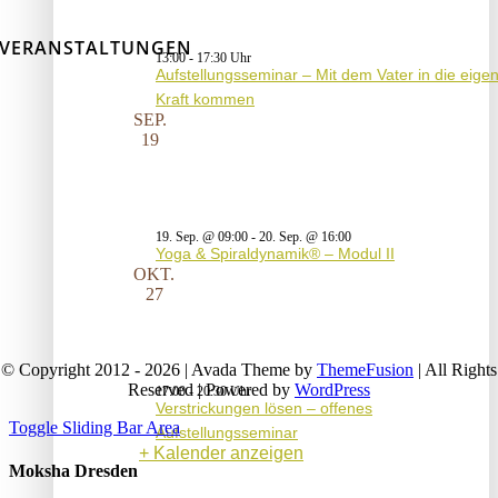
VERANSTALTUNGEN
13:00
-
17:30
Aufstellungsseminar – Mit dem Vater in die eige
Kraft kommen
SEP.
19
19. Sep. @ 09:00
-
20. Sep. @ 16:00
Yoga & Spiraldynamik® – Modul II
OKT.
27
© Copyright 2012 - 2026 | Avada Theme by
ThemeFusion
| All Rights
Reserved | Powered by
WordPress
17:00
-
20:30
Verstrickungen lösen – offenes
Toggle Sliding Bar Area
Aufstellungsseminar
Kalender anzeigen
Moksha Dresden