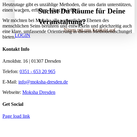
Heutzutage gibt es unzählige Methoden, die uns darin unterstützen,
Suchst Du Räume für Deine
einen wachen, erfüllten Alltag zu leben.
Veranstaltung?
Wir möchten bei Moksha alle wesent­lichen Ebenen des
menschlichen Seins berühren und entwickeln und gleichzeitig auch
Nimm mit uns Kontakt auf
eine klare, umfassende Orientierung in diesem Methodendschungel
LOGIN
bieten.
Kontakt Info
Arnoldstr. 16 | 01307 Dresden
Telefon:
0351 - 653 20 965
E-Mail:
info@moksha-dresden.de
Webseite:
Moksha Dresden
Get Social
Page load link