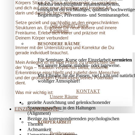
Körpers Stück für Stück umfassender zu verstehen
Moksha interdisziplinär zusammenarbeiten,
und dich auf eine neue lebendige und kreative Art
ermöglicht ein reichhaltiges, qualitativ hochwertige
darin und damit zu beziehen.
Begleitungs-, Präventions­- und Seminarangebot.
Setze gezielt und nachhaltig an den eingeschränkten
Alle Anbieter*innen
Strukturen an. Erarbeite Dir neue äußere und innere
Kernteam
Freiräume. Erlebe dich klarer und präziser mit
Deinem Körper verbunden!
BESONDERE RÄUME
Immer mit der Unterstützung und Korrektur die Du
gerade individuell brauchst.
Für Seminare, Kurse oder Einzelarbeit
vermieten
Mein Anliegen ist es eine Praxis zu unterrichten die
wir unsere Räume stunden- oder tageweise.
der Yoga – Tradition verpflichtet bleibt, moderne
Erkenntnisse einschließt und zutiefst dem Menschen
Mit Elbnähe für die Pausen, viel Licht und natürlic
und der großartigen Entwicklung seines Potentials
wohliger Atmosphäre!
dient.
KONTAKT
Was mir wichtig ist:
Unsere Räume
gezielte Ausrichtung und gelenkschonender
Spannungsaufbau in den Haltungen
EINZELANGEBOTE
(Alignment)
Bezüge zu korrespondierenden psychologischen
KÖRPERARBEIT
Themen
Achtsamkeit
Berührungen
Unterstützung der eigenen