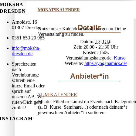
MOKSHA
MONATSKALENDER
DRESDEN
Arnoldstr. 16
Details
01307 Dresden
Nutze unser Kalendermodul, um genau Deine
Veranstaltung zu finden.
0351 653 20 965
Datum:
13. Okt.
Zeit:
20:00 - 21:30
info@moksha-
Kosten:
150€
dresden.de
Veranstaltungskategorie:
Kurse
Webseite:
https://yoganamics.de/
Sprechzeiten
nach
Anbieter*in
Vereinbarung:
schreib eine
kurze Email oder
sprich auf
ZUM KALENDER
unseren AB. Wir
Mit der Filterbar kannst du Events nach Kategorien
rufen Dich gern
(z. B. Kurse, Seminare…) oder nach deinem*r
zurück!
gewünschten Anbieter*in sortieren.
INSTAGRAM