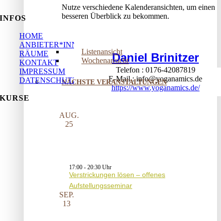
Nutze verschiedene Kalenderansichten, um einen
besseren Überblick zu bekommen.
INFOS
HOME
ANBIETER*INNEN
Listenansicht
RÄUME
Daniel Brinitzer
Wochenansicht
KONTAKT
Telefon
0176-42087819
IMPRESSUM
E-Mail
info@yoganamics.de
DATENSCHUTZ
NÄCHSTE VERANSTALTUNGEN
https://www.yoganamics.de/
KURSE
AUG.
25
17:00
-
20:30
Verstrickungen lösen – offenes
Aufstellungsseminar
SEP.
13