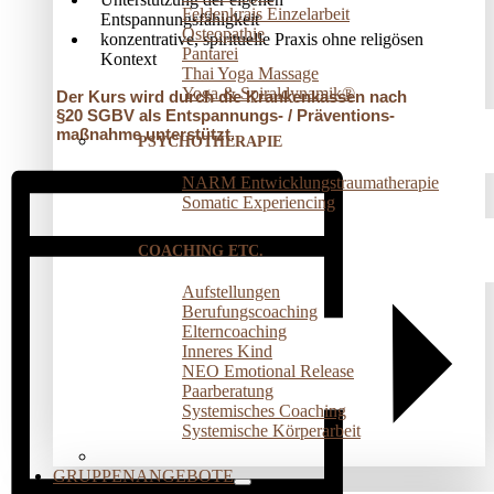
Feldenkrais Einzelarbeit
Entspannungsfähigkeit
Osteopathie
konzentrative, spirituelle Praxis ohne religösen
Pantarei
Kontext
Thai Yoga Massage
Yoga & Spiraldynamik®
Der Kurs wird durch die Krankenkassen nach
§20 SGBV als Entspannungs- / Präventions­
maßnahme unterstützt.
PSYCHOTHERAPIE
NARM Entwicklungstraumatherapie
Somatic Experiencing
COACHING ETC.
Aufstellungen
Berufungscoaching
Elterncoaching
Inneres Kind
NEO Emotional Release
Paarberatung
Systemisches Coaching
Systemische Körperarbeit
GRUPPENANGEBOTE