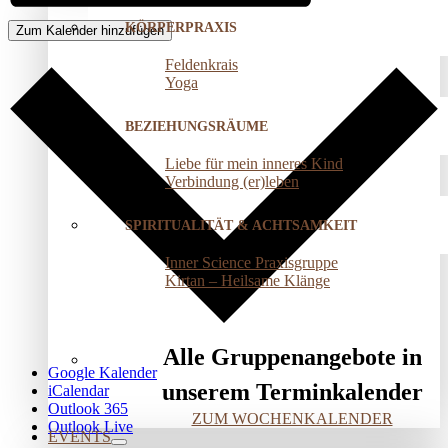
KÖRPERPRAXIS
Zum Kalender hinzufügen
Feldenkrais
Yoga
BEZIEHUNGSRÄUME
Liebe für mein inneres Kind
Verbindung (er)leben
SPIRITUALITÄT & ACHTSAMKEIT
Inner Science Praxisgruppe
Kirtan – Heilsame Klänge
Alle Gruppenangebote in
Google Kalender
unserem Terminkalender
iCalendar
Outlook 365
ZUM WOCHENKALENDER
Outlook Live
EVENTS