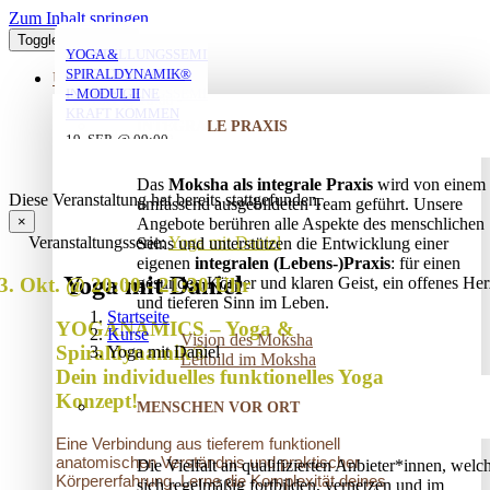
Zum Inhalt springen
Toggle Navigation
YOGA MIT DANIEL
YOGA MIT DANIEL
YOGA MIT DANIEL
VERSTRICKUNGEN
AUFSTELLUNGSSEMINAR
YOGA &
LÖSEN – OFFENES
– MIT DEM VATER
SPIRALDYNAMIK®
ÜBER UNS
AUFSTELLUNGSSEMINAR
IN DIE EIGENE
– MODUL II
10. AUG. @ 18:00
10. AUG. @ 20:00
11. AUG. @ 18:00
-
-
-
KRAFT KOMMEN
INTEGRALE PRAXIS
19:30
21:30
19:30
25. AUG. @ 17:00
19. SEP. @ 09:00
-
-
13. SEP. @ 13:00
-
20:30
20. SEP. @ 16:00
Das
Moksha als integrale Praxis
wird von einem
17:30
Diese Veranstaltung hat bereits stattgefunden.
umfassend ausgebildeten Team geführt. Unsere
×
Angebote berühren alle Aspekte des menschlichen
Veranstaltungsserie:
Yoga mit Daniel
Seins und unterstützen die Entwicklung einer
eigenen
integralen (Lebens-)Praxis
: für einen
Yoga mit Daniel
3. Okt. @ 20:00
-
21:30
gesunden Körper und klaren Geist, ein offenes Her
und tieferen Sinn im Leben.
Startseite
YOGANAMICS – Yoga &
Kurse
Vision des Moksha
Spiraldynamik®
Yoga mit Daniel
Leitbild im Moksha
Dein individuelles funktionelles Yoga
Konzept!
MENSCHEN VOR ORT
Eine Verbindung aus tieferem funktionell
anatomischen Verständnis und praktischer
Die Vielfalt an qualifizierten Anbieter*innen, welc
Körpererfahrung. Lerne die Komplexität deines
sich regelmäßig fortbilden, vernetzen und im