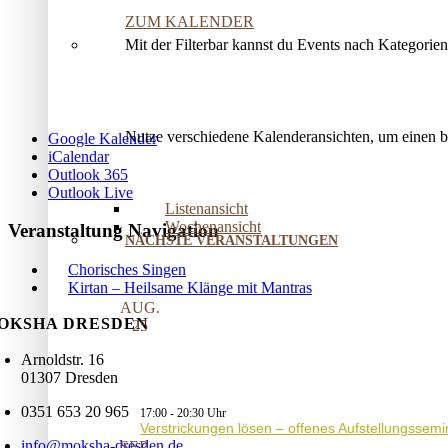
ZUM KALENDER
Mit der Filterbar kannst du Events nach Kategorie
Nutze verschiedene Kalenderansichten, um einen 
Google Kalender
iCalendar
Outlook 365
Outlook Live
Listenansicht
Wochenansicht
Veranstaltung Navigation
NÄCHSTE VERANSTALTUNGEN
Chorisches Singen
Kirtan – Heilsame Klänge mit Mantras
AUG.
OKSHA DRESDEN
25
Arnoldstr. 16
01307 Dresden
0351 653 20 965
17:00
-
20:30
Verstrickungen lösen – offenes Aufstellungssemi
info@moksha-dresden.de
SEP.