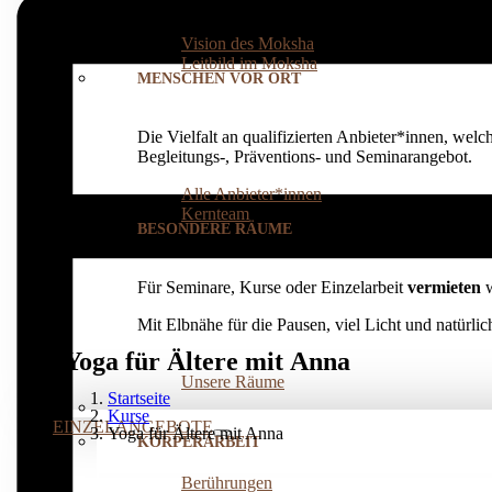
einer eigenen
integralen (Lebens-)Praxis
: für ei
Vision des Moksha
Leitbild im Moksha
MENSCHEN VOR ORT
Die Vielfalt an qualifizierten Anbieter*innen, welc
Begleitungs-, Präventions­- und Seminarangebot.
Alle Anbieter*innen
Kernteam
BESONDERE RÄUME
Für Seminare, Kurse oder Einzelarbeit
vermieten
w
Mit Elbnähe für die Pausen, viel Licht und natürl
Yoga für Ältere mit Anna
Unsere Räume
Startseite
Kurse
EINZELANGEBOTE
Yoga für Ältere mit Anna
KÖRPERARBEIT
Berührungen