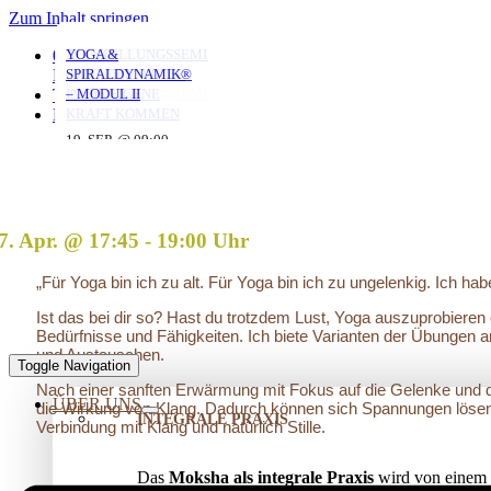
Zum Inhalt springen
MORGENYOGA MIT
YOGA MIT DANIEL
YOGA MIT DANIEL
VERSTRICKUNGEN
AUFSTELLUNGSSEMINAR
YOGA &
0351 653 20 965
ANNA
LÖSEN – OFFENES
– MIT DEM VATER
SPIRALDYNAMIK®
KONTAKT
AUFSTELLUNGSSEMINAR
IN DIE EIGENE
– MODUL II
TERMINE
10. AUG. @ 18:00
10. AUG. @ 20:00
-
-
KRAFT KOMMEN
LOGIN
07. AUG. @ 08:00
-
19:30
21:30
25. AUG. @ 17:00
19. SEP. @ 09:00
-
-
09:00
13. SEP. @ 13:00
-
20:30
20. SEP. @ 16:00
17:30
7. Apr. @ 17:45
-
19:00
„Für Yoga bin ich zu alt. Für Yoga bin ich zu ungelenkig. Ich h
Ist das bei dir so? Hast du trotzdem Lust, Yoga auszuprobieren
Bedürfnisse und Fähigkeiten. Ich biete Varianten der Übungen a
und Austauschen.
Toggle Navigation
Nach einer sanften Erwärmung mit Fokus auf die Gelenke und d
ÜBER UNS
die Wirkung von Klang. Dadurch können sich Spannungen lösen
INTEGRALE PRAXIS
Verbindung mit Klang und natürlich Stille.
Das
Moksha als integrale Praxis
wird von einem 