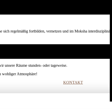
nen gesunden Körper und klaren Geist, ein offenes Herz und tieferen Si
he sich regelmäßig fortbilden, vernetzen und im Moksha interdisziplinär
ir unsere Räume stunden- oder tageweise.
ich wohliger Atmosphäre!
KONTAKT