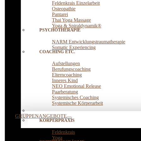
Feldenkrais Einzelarbeit
Osteopathie
Pantarei
Thai Yoga Massage
Yoga & Spiraldynamik®
PSYCHOTHERAPIE
NARM Entwicklungstraumatherapie
Somatic Experiencing
COACHING ETC.
Aufstellungen
Berufungscoaching
Elterncoaching
Inneres Kind
NEO Emotional Release
Paarberatung
Systemisches Coaching
Systemische Körperarbeit
GRUPPENANGEBOTE
KÖRPERPRAXIS
Feldenkrais
Yoga