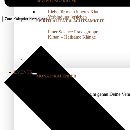
BEZIEHUNGSRÄUME
Liebe für mein inneres Kind
Verbindung (er)leben
Zum Kalender hinzufügen
SPIRITUALITÄT & ACHTSAMKEIT
Inner Science Praxisgruppe
Kirtan – Heilsame Klänge
EVENTS
MONATSKALENDER
Nutze unser Kalendermodul, um genau Deine Veran