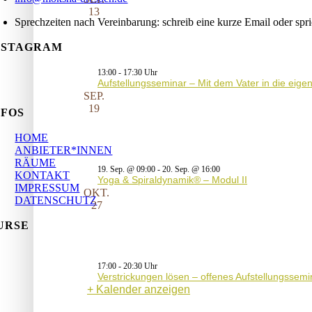
13
Sprechzeiten nach Vereinbarung: schreib eine kurze Email oder spr
NSTAGRAM
13:00
-
17:30
Aufstellungsseminar – Mit dem Vater in die eig
SEP.
19
NFOS
HOME
ANBIETER*INNEN
RÄUME
19. Sep. @ 09:00
-
20. Sep. @ 16:00
KONTAKT
Yoga & Spiraldynamik® – Modul II
IMPRESSUM
OKT.
DATENSCHUTZ
27
URSE
17:00
-
20:30
Verstrickungen lösen – offenes Aufstellungssemi
Kalender anzeigen