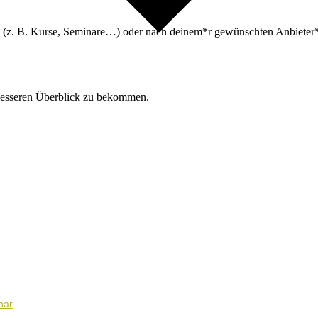
n (z. B. Kurse, Seminare…) oder nach deinem*r gewünschten Anbieter*i
besseren Überblick zu bekommen.
nar