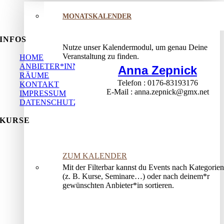
MONATSKALENDER
INFOS
Nutze unser Kalendermodul, um genau Deine
Veranstaltung zu finden.
HOME
ANBIETER*INNEN
Anna Zepnick
RÄUME
Telefon
0176-83193176
KONTAKT
E-Mail
anna.zepnick@gmx.net
IMPRESSUM
DATENSCHUTZ
KURSE
ZUM KALENDER
Mit der Filterbar kannst du Events nach Kategorien
(z. B. Kurse, Seminare…) oder nach deinem*r
gewünschten Anbieter*in sortieren.