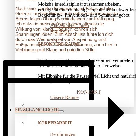
Moksha interdisziplinär zusammenarbeiten,
Nach einer sanften Erwärmung mit Fokus auf die
ermöglicht ein reichhaltiges, qualitativ hochwertige
Gelenke und die Wirbelsäule unter Einbeziehung des
Begleitungs-, Präventions­- und Seminarangebot.
Atems folgen Übungsverbindungen zur Kräftigung.
Ich nutze in meinen Yogastunden oftmals die
Alle Anbieter*innen
Wirkung von Klang. Dadurch können sich
Kernteam
Spannungen lösen. Zum Abschluss führe ich dich
durch das Wechselspiel von Anspannung und
BESONDERE RÄUME
Entspannung in die Tiefenentspannung, auch hier in
Verbindung mit Klang und natürlich Stille.
Für Seminare, Kurse oder Einzelarbeit
vermieten
wir unsere Räume stunden- oder tageweise.
Mit Elbnähe für die Pausen, viel Licht und natürlic
wohliger Atmosphäre!
KONTAKT
Unsere Räume
EINZELANGEBOTE
KÖRPERARBEIT
Berührungen