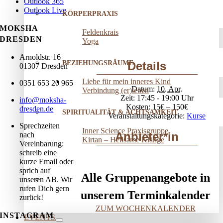
Outlook 365
Outlook Live
KÖRPERPRAXIS
MOKSHA
Feldenkrais
DRESDEN
Yoga
Arnoldstr. 16
BEZIEHUNGSRÄUME
Details
01307 Dresden
Liebe für mein inneres Kind
0351 653 20 965
Datum:
10. Apr.
Verbindung (er)leben
Zeit:
17:45 - 19:00
info@moksha-
Kosten:
15€ – 150€
dresden.de
SPIRITUALITÄT & ACHTSAMKEIT
Veranstaltungskategorie:
Kurse
Sprechzeiten
Inner Science Praxisgruppe
Anbieter*in
nach
Kirtan – Heilsame Klänge
Vereinbarung:
schreib eine
kurze Email oder
sprich auf
Alle Gruppenangebote in
unseren AB. Wir
rufen Dich gern
unserem Terminkalender
zurück!
ZUM WOCHENKALENDER
INSTAGRAM
EVENTS