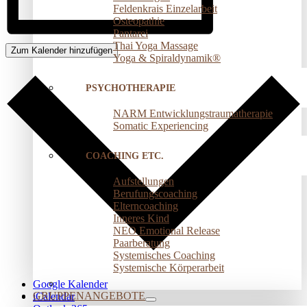
Feldenkrais Einzelarbeit
Osteopathie
Pantarei
Thai Yoga Massage
Zum Kalender hinzufügen
Yoga & Spiraldynamik®
PSYCHOTHERAPIE
NARM Entwicklungstraumatherapie
Somatic Experiencing
COACHING ETC.
Aufstellungen
Berufungscoaching
Elterncoaching
Inneres Kind
NEO Emotional Release
Paarberatung
Systemisches Coaching
Systemische Körperarbeit
Google Kalender
GRUPPENANGEBOTE
iCalendar