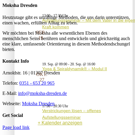
Moksha Dresden
13:00
-
17:30
Heutzutage gibt es unzählige Methoden, die uns darin unterstützen,
Aufstellungsseminar – Mit dem Vater in die eige
einen wachen, erfüllten Alltag zu leben.
Kraft kommen
SEP.
Wir möchten bei Moksha alle wesent­lichen Ebenen des
19
menschlichen Seins berühren und entwickeln und gleichzeitig auch
eine klare, umfassende Orientierung in diesem Methodendschungel
bieten.
Kontakt Info
19. Sep. @ 09:00
-
20. Sep. @ 16:00
Yoga & Spiraldynamik® – Modul II
Arnoldstr. 16 | 01307 Dresden
OKT.
27
Telefon:
0351 - 653 20 965
E-Mail:
info@moksha-dresden.de
Webseite:
Moksha Dresden
17:00
-
20:30
Verstrickungen lösen – offenes
Get Social
Aufstellungsseminar
Kalender anzeigen
Page load link