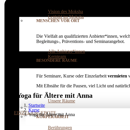
einer eigenen
integralen (Lebens-)Praxis
: für ei
Vision des Moksha
Leitbild im Moksha
MENSCHEN VOR ORT
Die Vielfalt an qualifizierten Anbieter*innen, welc
Begleitungs-, Präventions­- und Seminarangebot.
Alle Anbieter*innen
Kernteam
BESONDERE RÄUME
Für Seminare, Kurse oder Einzelarbeit
vermieten
w
Mit Elbnähe für die Pausen, viel Licht und natürl
Yoga für Ältere mit Anna
Unsere Räume
Startseite
Kurse
EINZELANGEBOTE
Yoga für Ältere mit Anna
KÖRPERARBEIT
Berührungen