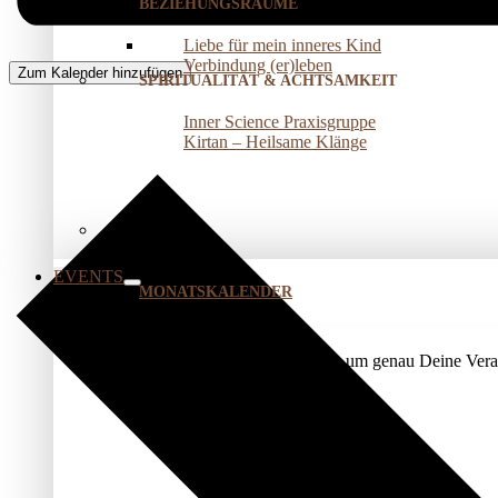
BEZIEHUNGSRÄUME
Liebe für mein inneres Kind
Verbindung (er)leben
Zum Kalender hinzufügen
SPIRITUALITÄT & ACHTSAMKEIT
Inner Science Praxisgruppe
Kirtan – Heilsame Klänge
EVENTS
MONATSKALENDER
Nutze unser Kalendermodul, um genau Deine Veran