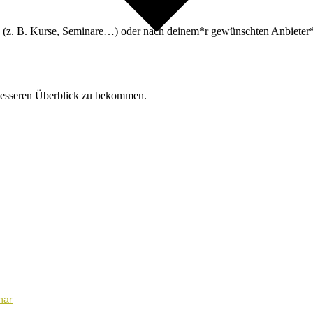
n (z. B. Kurse, Seminare…) oder nach deinem*r gewünschten Anbieter*i
besseren Überblick zu bekommen.
nar